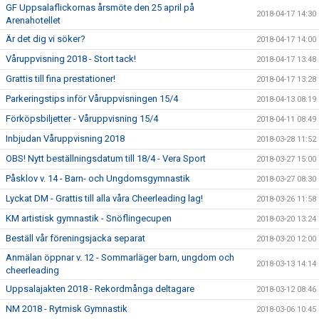
GF Uppsalaflickornas årsmöte den 25 april på
2018-04-17 14:30
Arenahotellet
Är det dig vi söker?
2018-04-17 14:00
Våruppvisning 2018 - Stort tack!
2018-04-17 13:48
Grattis till fina prestationer!
2018-04-17 13:28
Parkeringstips inför Våruppvisningen 15/4
2018-04-13 08:19
Förköpsbiljetter - Våruppvisning 15/4
2018-04-11 08:49
Inbjudan Våruppvisning 2018
2018-03-28 11:52
OBS! Nytt beställningsdatum till 18/4 - Vera Sport
2018-03-27 15:00
Påsklov v. 14 - Barn- och Ungdomsgymnastik
2018-03-27 08:30
Lyckat DM - Grattis till alla våra Cheerleading lag!
2018-03-26 11:58
KM artistisk gymnastik - Snöflingecupen
2018-03-20 13:24
Beställ vår föreningsjacka separat
2018-03-20 12:00
Anmälan öppnar v. 12 - Sommarläger barn, ungdom och
2018-03-13 14:14
cheerleading
Uppsalajakten 2018 - Rekordmånga deltagare
2018-03-12 08:46
NM 2018 - Rytmisk Gymnastik
2018-03-06 10:45