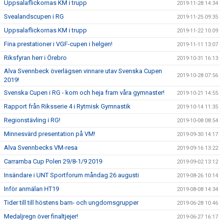
Uppsalaflickornas KM i trupp
2019-11-28 14:34
Svealandscupen i RG
2019-11-25 09:35
Uppsalaflickornas KM i trupp
2019-11-22 10:09
Fina prestationer i VGF-cupen i helgen!
2019-11-11 13:07
Riksfyran herr i Örebro
2019-10-31 16:13
Alva Svennbeck överlägsen vinnare utav Svenska Cupen
2019-10-28 07:56
2019!
Svenska Cupen i RG - kom och heja fram våra gymnaster!
2019-10-21 14:55
Rapport från Riksserie 4 i Rytmisk Gymnastik
2019-10-14 11:35
Regionstävling i RG!
2019-10-08 08:54
Minnesvärd presentation på VM!
2019-09-30 14:17
Alva Svennbecks VM-resa
2019-09-16 13:22
Carramba Cup Polen 29/8-1/9 2019
2019-09-02 13:12
Insändare i UNT Sportforum måndag 26 augusti
2019-08-26 10:14
Inför anmälan HT19
2019-08-08 14:34
Tider till till höstens barn- och ungdomsgrupper
2019-06-28 10:46
Medaljregn över finaltjejer!
2019-06-27 16:17