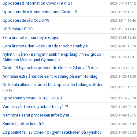
Uppdaterad information Covid -19 VT21
2021-01-13 14:12
Uppdaterade rekommendationer Covid-19
2020-12-22 10:31
Uppdaterade råd Covid-19
2020-12-11 15:46
UF Tidning HT-20
2020-12-10 11:45
Extra årsmöte - namnbyte dröjer!
2020-12-08 11:36
Extra årsmöte den 7 dec - stadgar och namnbyte
2020-12-01 15:10
Nyhet till våren - Barngymnastik flerspråkig! / New group –
2020-11-26 12:41
Childrens Multilingual Gymnastic
Covid-19 Nya och uppdaterade riktlinjer 24 nov-13 dec
2020-11-23 20:51
Anmälan extra årsmöte samt röstning på namnförslag!
2020-11-20 11:38
De lokala allmänna råden för Uppsala län förlängs till den
2020-11-17 16:17
13/12
Uppdatering covid-19 16/11-2020
2020-11-16 20:18
Vad ska vår förening heta efter nyår?!
2020-11-09 09:10
Namnbyte samt processen inför bytet
2020-11-08 12:15
Kansliet jobbar hemifrån
2020-11-04 08:42
Ett positivt fall av Covid-10 i gymnastikhallen på Fyrishov
2020-11-03 09:33