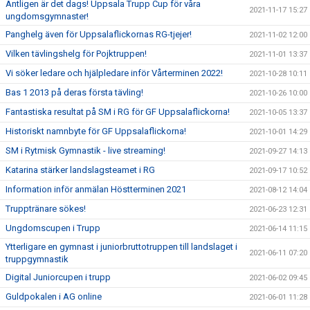
Äntligen är det dags! Uppsala Trupp Cup för våra
2021-11-17 15:27
ungdomsgymnaster!
Panghelg även för Uppsalaflickornas RG-tjejer!
2021-11-02 12:00
Vilken tävlingshelg för Pojktruppen!
2021-11-01 13:37
Vi söker ledare och hjälpledare inför Vårterminen 2022!
2021-10-28 10:11
Bas 1 2013 på deras första tävling!
2021-10-26 10:00
Fantastiska resultat på SM i RG för GF Uppsalaflickorna!
2021-10-05 13:37
Historiskt namnbyte för GF Uppsalaflickorna!
2021-10-01 14:29
SM i Rytmisk Gymnastik - live streaming!
2021-09-27 14:13
Katarina stärker landslagsteamet i RG
2021-09-17 10:52
Information inför anmälan Höstterminen 2021
2021-08-12 14:04
Trupptränare sökes!
2021-06-23 12:31
Ungdomscupen i Trupp
2021-06-14 11:15
Ytterligare en gymnast i juniorbruttotruppen till landslaget i
2021-06-11 07:20
truppgymnastik
Digital Juniorcupen i trupp
2021-06-02 09:45
Guldpokalen i AG online
2021-06-01 11:28