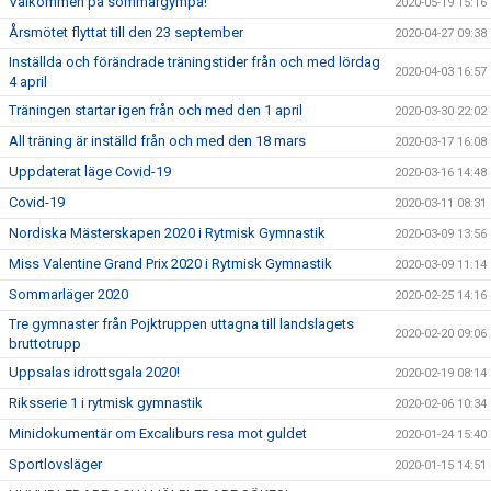
Välkommen på sommargympa!
2020-05-19 15:16
Årsmötet flyttat till den 23 september
2020-04-27 09:38
Inställda och förändrade träningstider från och med lördag
2020-04-03 16:57
4 april
Träningen startar igen från och med den 1 april
2020-03-30 22:02
All träning är inställd från och med den 18 mars
2020-03-17 16:08
Uppdaterat läge Covid-19
2020-03-16 14:48
Covid-19
2020-03-11 08:31
Nordiska Mästerskapen 2020 i Rytmisk Gymnastik
2020-03-09 13:56
Miss Valentine Grand Prix 2020 i Rytmisk Gymnastik
2020-03-09 11:14
Sommarläger 2020
2020-02-25 14:16
Tre gymnaster från Pojktruppen uttagna till landslagets
2020-02-20 09:06
bruttotrupp
Uppsalas idrottsgala 2020!
2020-02-19 08:14
Riksserie 1 i rytmisk gymnastik
2020-02-06 10:34
Minidokumentär om Excaliburs resa mot guldet
2020-01-24 15:40
Sportlovsläger
2020-01-15 14:51