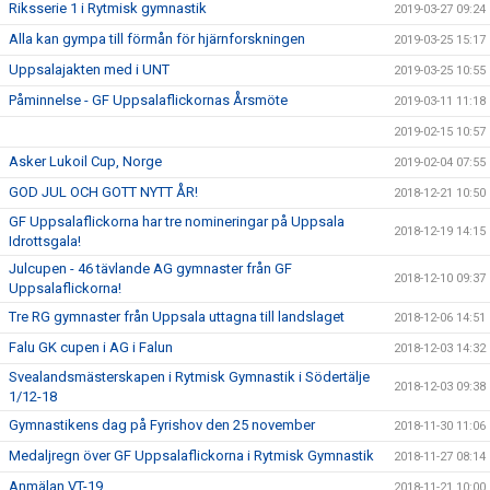
Riksserie 1 i Rytmisk gymnastik
2019-03-27 09:24
Alla kan gympa till förmån för hjärnforskningen
2019-03-25 15:17
Uppsalajakten med i UNT
2019-03-25 10:55
Påminnelse - GF Uppsalaflickornas Årsmöte
2019-03-11 11:18
2019-02-15 10:57
Asker Lukoil Cup, Norge
2019-02-04 07:55
GOD JUL OCH GOTT NYTT ÅR!
2018-12-21 10:50
GF Uppsalaflickorna har tre nomineringar på Uppsala
2018-12-19 14:15
Idrottsgala!
Julcupen - 46 tävlande AG gymnaster från GF
2018-12-10 09:37
Uppsalaflickorna!
Tre RG gymnaster från Uppsala uttagna till landslaget
2018-12-06 14:51
Falu GK cupen i AG i Falun
2018-12-03 14:32
Svealandsmästerskapen i Rytmisk Gymnastik i Södertälje
2018-12-03 09:38
1/12-18
Gymnastikens dag på Fyrishov den 25 november
2018-11-30 11:06
Medaljregn över GF Uppsalaflickorna i Rytmisk Gymnastik
2018-11-27 08:14
Anmälan VT-19
2018-11-21 10:00