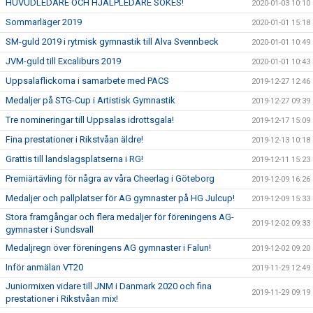
HUVUDLEDARE OCH HJÄLPLEDARE SÖKES!
2020-01-03 10:10
Sommarläger 2019
2020-01-01 15:18
SM-guld 2019 i rytmisk gymnastik till Alva Svennbeck
2020-01-01 10:49
JVM-guld till Excaliburs 2019
2020-01-01 10:43
Uppsalaflickorna i samarbete med PACS
2019-12-27 12:46
Medaljer på STG-Cup i Artistisk Gymnastik
2019-12-27 09:39
Tre nomineringar till Uppsalas idrottsgala!
2019-12-17 15:09
Fina prestationer i Rikstvåan äldre!
2019-12-13 10:18
Grattis till landslagsplatserna i RG!
2019-12-11 15:23
Premiärtävling för några av våra Cheerlag i Göteborg
2019-12-09 16:26
Medaljer och pallplatser för AG gymnaster på HG Julcup!
2019-12-09 15:33
Stora framgångar och flera medaljer för föreningens AG-
2019-12-02 09:33
gymnaster i Sundsvall
Medaljregn över föreningens AG gymnaster i Falun!
2019-12-02 09:20
Inför anmälan VT20
2019-11-29 12:49
Juniormixen vidare till JNM i Danmark 2020 och fina
2019-11-29 09:19
prestationer i Rikstvåan mix!