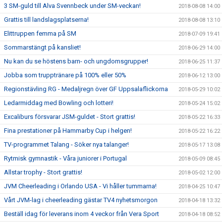
3 SM-guld till Alva Svennbeck under SM-veckan!
2018-08-08 14:00
Grattis till landslagsplatserna!
2018-08-08 13:10
Elittruppen femma på SM
2018-07-09 19:41
Sommarstängt på kansliet!
2018-06-29 14:00
Nu kan du se höstens barn- och ungdomsgrupper!
2018-06-25 11:37
Jobba som trupptränare på 100% eller 50%
2018-06-12 13:00
Regionstävling RG - Medaljregn över GF Uppsalaflickorna
2018-05-29 10:02
Ledarmiddag med Bowling och lotteri!
2018-05-24 15:02
Excaliburs försvarar JSM-guldet - Stort grattis!
2018-05-22 16:33
Fina prestationer på Hammarby Cup i helgen!
2018-05-22 16:22
TV-programmet Talang - Söker nya talanger!
2018-05-17 13:08
Rytmisk gymnastik - Våra juniorer i Portugal
2018-05-09 08:45
Allstar trophy - Stort grattis!
2018-05-02 12:00
JVM Cheerleading i Orlando USA - Vi håller tummarna!
2018-04-25 10:47
Vårt JVM-lag i cheerleading gästar TV4 nyhetsmorgon
2018-04-18 13:32
Beställ idag för leverans inom 4 veckor från Vera Sport
2018-04-18 08:52