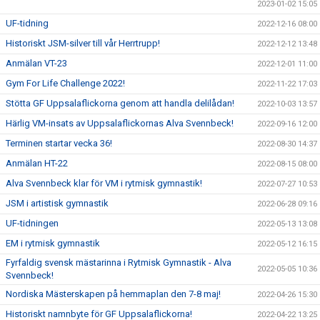
2023-01-02 15:05
UF-tidning
2022-12-16 08:00
Historiskt JSM-silver till vår Herrtrupp!
2022-12-12 13:48
Anmälan VT-23
2022-12-01 11:00
Gym For Life Challenge 2022!
2022-11-22 17:03
Stötta GF Uppsalaflickorna genom att handla delilådan!
2022-10-03 13:57
Härlig VM-insats av Uppsalaflickornas Alva Svennbeck!
2022-09-16 12:00
Terminen startar vecka 36!
2022-08-30 14:37
Anmälan HT-22
2022-08-15 08:00
Alva Svennbeck klar för VM i rytmisk gymnastik!
2022-07-27 10:53
JSM i artistisk gymnastik
2022-06-28 09:16
UF-tidningen
2022-05-13 13:08
EM i rytmisk gymnastik
2022-05-12 16:15
Fyrfaldig svensk mästarinna i Rytmisk Gymnastik - Alva
2022-05-05 10:36
Svennbeck!
Nordiska Mästerskapen på hemmaplan den 7-8 maj!
2022-04-26 15:30
Historiskt namnbyte för GF Uppsalaflickorna!
2022-04-22 13:25