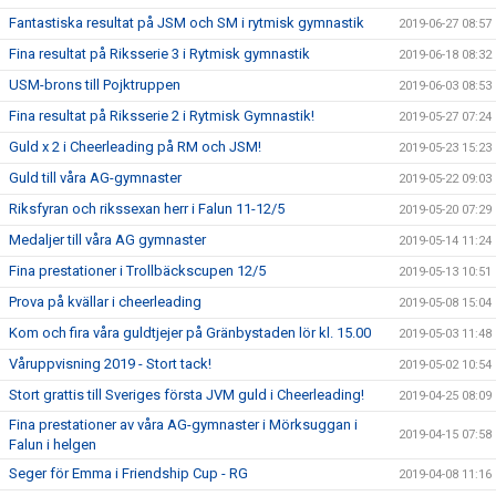
Fantastiska resultat på JSM och SM i rytmisk gymnastik
2019-06-27 08:57
Fina resultat på Riksserie 3 i Rytmisk gymnastik
2019-06-18 08:32
USM-brons till Pojktruppen
2019-06-03 08:53
Fina resultat på Riksserie 2 i Rytmisk Gymnastik!
2019-05-27 07:24
Guld x 2 i Cheerleading på RM och JSM!
2019-05-23 15:23
Guld till våra AG-gymnaster
2019-05-22 09:03
Riksfyran och rikssexan herr i Falun 11-12/5
2019-05-20 07:29
Medaljer till våra AG gymnaster
2019-05-14 11:24
Fina prestationer i Trollbäckscupen 12/5
2019-05-13 10:51
Prova på kvällar i cheerleading
2019-05-08 15:04
Kom och fira våra guldtjejer på Gränbystaden lör kl. 15.00
2019-05-03 11:48
Våruppvisning 2019 - Stort tack!
2019-05-02 10:54
Stort grattis till Sveriges första JVM guld i Cheerleading!
2019-04-25 08:09
Fina prestationer av våra AG-gymnaster i Mörksuggan i
2019-04-15 07:58
Falun i helgen
Seger för Emma i Friendship Cup - RG
2019-04-08 11:16