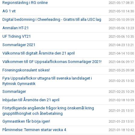
Regionstävling i RG online
2021-05-17 08:31
AG 1 vit
2021-05-10 14:30
Digital bedömning i Cheerleading - Grattis till alla USC lag
2021-05-10 09:59
Anmälan HT-21
2021-05-06 13:23
UF Tidning VT21
2021-05-06 10:35
Sommarläger 2021
2021-04-23 13:21
Välkomna till digitalt Årsmöte den 21 april
2021-04-14 10:00
Välkommen till GF Uppsalaflickornas Sommarläger 2021!
2021-04-06 09:17
Föreningskonsulent sökes!
2021-03-25 09:58
Fyra Uppsalaflickor uttagna till svenska landslaget i
2021-02-25 13:32
Rytmisk Gymnastik
Sommarläger
2021-02-25 10:29
Inbjudan till Årsmöte den 21 april
2021-02-18 10:59
Förtydligande angående frågor kring önskemål kring
2021-01-25 13:51
grupptillhörighet och återbetalning
Gymnastiken får börja igen!
2021-01-23 13:51
Påminnelse: Terminen startar vecka 4
2021-01-18 10:42