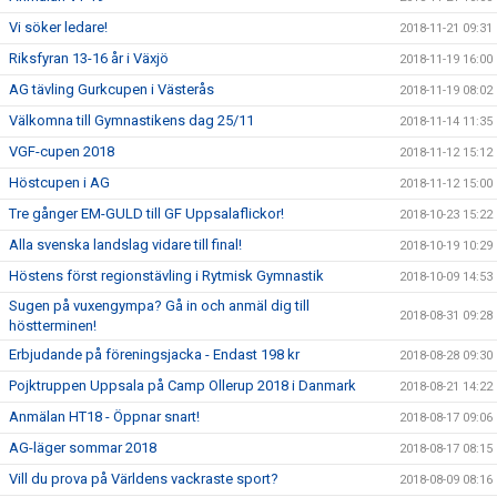
Vi söker ledare!
2018-11-21 09:31
Riksfyran 13-16 år i Växjö
2018-11-19 16:00
AG tävling Gurkcupen i Västerås
2018-11-19 08:02
Välkomna till Gymnastikens dag 25/11
2018-11-14 11:35
VGF-cupen 2018
2018-11-12 15:12
Höstcupen i AG
2018-11-12 15:00
Tre gånger EM-GULD till GF Uppsalaflickor!
2018-10-23 15:22
Alla svenska landslag vidare till final!
2018-10-19 10:29
Höstens först regionstävling i Rytmisk Gymnastik
2018-10-09 14:53
Sugen på vuxengympa? Gå in och anmäl dig till
2018-08-31 09:28
höstterminen!
Erbjudande på föreningsjacka - Endast 198 kr
2018-08-28 09:30
Pojktruppen Uppsala på Camp Ollerup 2018 i Danmark
2018-08-21 14:22
Anmälan HT18 - Öppnar snart!
2018-08-17 09:06
AG-läger sommar 2018
2018-08-17 08:15
Vill du prova på Världens vackraste sport?
2018-08-09 08:16