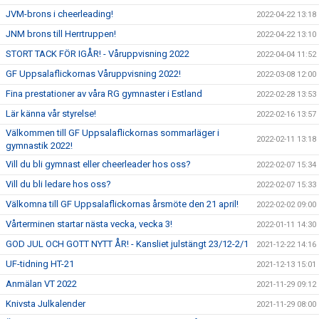
JVM-brons i cheerleading!
2022-04-22 13:18
JNM brons till Herrtruppen!
2022-04-22 13:10
STORT TACK FÖR IGÅR! - Våruppvisning 2022
2022-04-04 11:52
GF Uppsalaflickornas Våruppvisning 2022!
2022-03-08 12:00
Fina prestationer av våra RG gymnaster i Estland
2022-02-28 13:53
Lär känna vår styrelse!
2022-02-16 13:57
Välkommen till GF Uppsalaflickornas sommarläger i
2022-02-11 13:18
gymnastik 2022!
Vill du bli gymnast eller cheerleader hos oss?
2022-02-07 15:34
Vill du bli ledare hos oss?
2022-02-07 15:33
Välkomna till GF Uppsalaflickornas årsmöte den 21 april!
2022-02-02 09:00
Vårterminen startar nästa vecka, vecka 3!
2022-01-11 14:30
GOD JUL OCH GOTT NYTT ÅR! - Kansliet julstängt 23/12-2/1
2021-12-22 14:16
UF-tidning HT-21
2021-12-13 15:01
Anmälan VT 2022
2021-11-29 09:12
Knivsta Julkalender
2021-11-29 08:00