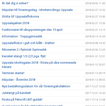
Är det dig vi söker?
2018-03-05 11:00
Inbjudan till föreningsdag - Idrottens Bingo Uppsala
2018-02-27 15:32
Stötta GF Uppsalaflickorna
2018-02-27 15:00
Uppsalajakten 2018
2018-02-21 13:26
Funktionärer till våruppvisningen den 15 april
2018-02-21 13:19
Information - Truppgymnastik
2018-02-13 16:59
Uppsalaflickor i gult och blått - Grattis!
2018-02-08 10:32
Riksserien 2 i Rytmisk Gymnastik
2018-02-06 12:29
Kansliet stängt 1/2-2/2 pga. flytt
2018-01-31 12:51
Uppsala idrottsgalan 2018 - Rösta på våra nominerade
2018-01-15 20:07
tränare
Terminen startar!
2018-01-12 09:19
Inbjudan - Årsmöte 2018
2018-01-12 08:55
Nya beställningsdatum för vår föreningskollektion
2017-12-27 10:50
Julstängt på kansliet!
2017-12-21 16:20
Rösta på Petra till UNT-guldet!
2017-12-14 12:08