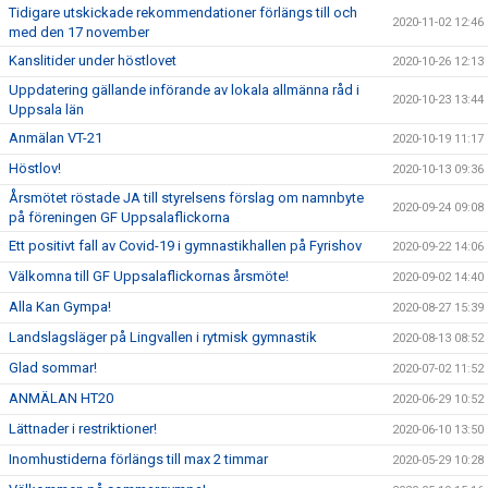
Tidigare utskickade rekommendationer förlängs till och
2020-11-02 12:46
med den 17 november
Kanslitider under höstlovet
2020-10-26 12:13
Uppdatering gällande införande av lokala allmänna råd i
2020-10-23 13:44
Uppsala län
Anmälan VT-21
2020-10-19 11:17
Höstlov!
2020-10-13 09:36
Årsmötet röstade JA till styrelsens förslag om namnbyte
2020-09-24 09:08
på föreningen GF Uppsalaflickorna
Ett positivt fall av Covid-19 i gymnastikhallen på Fyrishov
2020-09-22 14:06
Välkomna till GF Uppsalaflickornas årsmöte!
2020-09-02 14:40
Alla Kan Gympa!
2020-08-27 15:39
Landslagsläger på Lingvallen i rytmisk gymnastik
2020-08-13 08:52
Glad sommar!
2020-07-02 11:52
ANMÄLAN HT20
2020-06-29 10:52
Lättnader i restriktioner!
2020-06-10 13:50
Inomhustiderna förlängs till max 2 timmar
2020-05-29 10:28