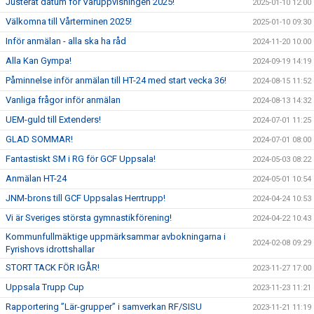
Justerat datum för Våruppvisningen 2025!
2025-01-10 12:00
Välkomna till Vårterminen 2025!
2025-01-10 09:30
Inför anmälan - alla ska ha råd
2024-11-20 10:00
Alla Kan Gympa!
2024-09-19 14:19
Påminnelse inför anmälan till HT-24 med start vecka 36!
2024-08-15 11:52
Vanliga frågor inför anmälan
2024-08-13 14:32
UEM-guld till Extenders!
2024-07-01 11:25
GLAD SOMMAR!
2024-07-01 08:00
Fantastiskt SM i RG för GCF Uppsala!
2024-05-03 08:22
Anmälan HT-24
2024-05-01 10:54
JNM-brons till GCF Uppsalas Herrtrupp!
2024-04-24 10:53
Vi är Sveriges största gymnastikförening!
2024-04-22 10:43
Kommunfullmäktige uppmärksammar avbokningarna i
2024-02-08 09:29
Fyrishovs idrottshallar
STORT TACK FÖR IGÅR!
2023-11-27 17:00
Uppsala Trupp Cup
2023-11-23 11:21
Rapportering ”Lär-grupper” i samverkan RF/SISU
2023-11-21 11:19