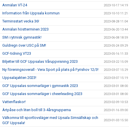
Anmälan VT-24
2023-10-17 14:19
Information från Uppsala kommun
2023-10-10 11:21
Terminsstart vecka 36!
2023-08-28 11:04
Anmälan höstterminen 2023
2023-06-20 13:44
SM i rytmisk gymnastik!
2023-06-08 18:59
Guldregn över USC på SM!
2023-05-24 09:29
GCF-tidning VT23
2023-05-16 11:33
Biljetter till GCF Uppsalas Våruppvisning 2023
2023-03-22 15:09
Ny föreningsoverall - Vera Sport på plats på Fyrishov 12/3!
2023-03-07 15:29
Uppsalajakten 2023!
2023-03-07 15:19
GCF Uppsalas sommarläger i gymnastik 2023
2023-03-01 08:00
GCF Uppsalas sommarläger i cheerleading 2023
2023-03-01 08:00
Vattenflaskor!
2023-02-09 10:53
Ärtpåse och liten boll till 3-4årsgrupperna
2023-01-16 09:00
Välkomna till sportlovsläger med Upsala Simsällskap och
2023-01-03 15:50
GCF Uppsala!