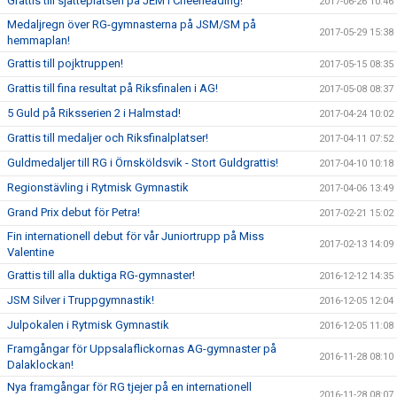
Grattis till sjätteplatsen på JEM i Cheerleading!
2017-06-26 10:46
Medaljregn över RG-gymnasterna på JSM/SM på
2017-05-29 15:38
hemmaplan!
Grattis till pojktruppen!
2017-05-15 08:35
Grattis till fina resultat på Riksfinalen i AG!
2017-05-08 08:37
5 Guld på Riksserien 2 i Halmstad!
2017-04-24 10:02
Grattis till medaljer och Riksfinalplatser!
2017-04-11 07:52
Guldmedaljer till RG i Örnsköldsvik - Stort Guldgrattis!
2017-04-10 10:18
Regionstävling i Rytmisk Gymnastik
2017-04-06 13:49
Grand Prix debut för Petra!
2017-02-21 15:02
Fin internationell debut för vår Juniortrupp på Miss
2017-02-13 14:09
Valentine
Grattis till alla duktiga RG-gymnaster!
2016-12-12 14:35
JSM Silver i Truppgymnastik!
2016-12-05 12:04
Julpokalen i Rytmisk Gymnastik
2016-12-05 11:08
Framgångar för Uppsalaflickornas AG-gymnaster på
2016-11-28 08:10
Dalaklockan!
Nya framgångar för RG tjejer på en internationell
2016-11-28 08:07