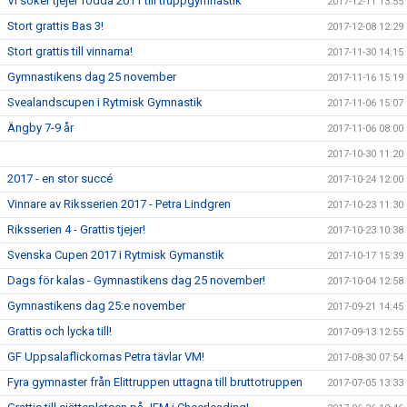
Vi söker tjejer födda 2011 till truppgymnastik
2017-12-11 13:55
Stort grattis Bas 3!
2017-12-08 12:29
Stort grattis till vinnarna!
2017-11-30 14:15
Gymnastikens dag 25 november
2017-11-16 15:19
Svealandscupen i Rytmisk Gymnastik
2017-11-06 15:07
Ängby 7-9 år
2017-11-06 08:00
2017-10-30 11:20
2017 - en stor succé
2017-10-24 12:00
Vinnare av Riksserien 2017 - Petra Lindgren
2017-10-23 11:30
Riksserien 4 - Grattis tjejer!
2017-10-23 10:38
Svenska Cupen 2017 i Rytmisk Gymanstik
2017-10-17 15:39
Dags för kalas - Gymnastikens dag 25 november!
2017-10-04 12:58
Gymnastikens dag 25:e november
2017-09-21 14:45
Grattis och lycka till!
2017-09-13 12:55
GF Uppsalaflickornas Petra tävlar VM!
2017-08-30 07:54
Fyra gymnaster från Elittruppen uttagna till bruttotruppen
2017-07-05 13:33