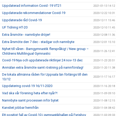
Uppdaterad information Covid -19 VT21
2021-01-13 14:12
Uppdaterade rekommendationer Covid-19
2020-12-22 10:31
Uppdaterade råd Covid-19
2020-12-11 15:46
UF Tidning HT-20
2020-12-10 11:45
Extra årsmöte - namnbyte dröjer!
2020-12-08 11:36
Extra årsmöte den 7 dec - stadgar och namnbyte
2020-12-01 15:10
Nyhet till våren - Barngymnastik flerspråkig! / New group –
2020-11-26 12:41
Childrens Multilingual Gymnastic
Covid-19 Nya och uppdaterade riktlinjer 24 nov-13 dec
2020-11-23 20:51
Anmälan extra årsmöte samt röstning på namnförslag!
2020-11-20 11:38
De lokala allmänna råden för Uppsala län förlängs till den
2020-11-17 16:17
13/12
Uppdatering covid-19 16/11-2020
2020-11-16 20:18
Vad ska vår förening heta efter nyår?!
2020-11-09 09:10
Namnbyte samt processen inför bytet
2020-11-08 12:15
Kansliet jobbar hemifrån
2020-11-04 08:42
Ett positivt fall av Covid-10 i gymnastikhallen på Fyrishov
2020-11-03 09:33