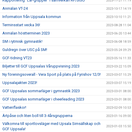
Rapportering ”Lär-grupper” i samverkan RF/SISU
2023-11-21 11:19
Anmälan VT-24
2023-10-17 14:19
Information från Uppsala kommun
2023-10-10 11:21
Terminsstart vecka 36!
2023-08-28 11:04
Anmälan höstterminen 2023
2023-06-20 13:44
SM i rytmisk gymnastik!
2023-06-08 18:59
Guldregn över USC på SM!
2023-05-24 09:29
GCF-tidning VT23
2023-05-16 11:33
Biljetter till GCF Uppsalas Våruppvisning 2023
2023-03-22 15:09
Ny föreningsoverall - Vera Sport på plats på Fyrishov 12/3!
2023-03-07 15:29
Uppsalajakten 2023!
2023-03-07 15:19
GCF Uppsalas sommarläger i gymnastik 2023
2023-03-01 08:00
GCF Uppsalas sommarläger i cheerleading 2023
2023-03-01 08:00
Vattenflaskor!
2023-02-09 10:53
Ärtpåse och liten boll till 3-4årsgrupperna
2023-01-16 09:00
Välkomna till sportlovsläger med Upsala Simsällskap och
2023-01-03 15:50
GCF Uppsala!