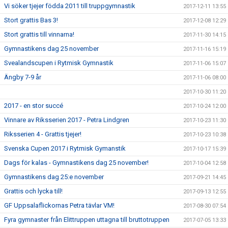
Vi söker tjejer födda 2011 till truppgymnastik
2017-12-11 13:55
Stort grattis Bas 3!
2017-12-08 12:29
Stort grattis till vinnarna!
2017-11-30 14:15
Gymnastikens dag 25 november
2017-11-16 15:19
Svealandscupen i Rytmisk Gymnastik
2017-11-06 15:07
Ängby 7-9 år
2017-11-06 08:00
2017-10-30 11:20
2017 - en stor succé
2017-10-24 12:00
Vinnare av Riksserien 2017 - Petra Lindgren
2017-10-23 11:30
Riksserien 4 - Grattis tjejer!
2017-10-23 10:38
Svenska Cupen 2017 i Rytmisk Gymanstik
2017-10-17 15:39
Dags för kalas - Gymnastikens dag 25 november!
2017-10-04 12:58
Gymnastikens dag 25:e november
2017-09-21 14:45
Grattis och lycka till!
2017-09-13 12:55
GF Uppsalaflickornas Petra tävlar VM!
2017-08-30 07:54
Fyra gymnaster från Elittruppen uttagna till bruttotruppen
2017-07-05 13:33