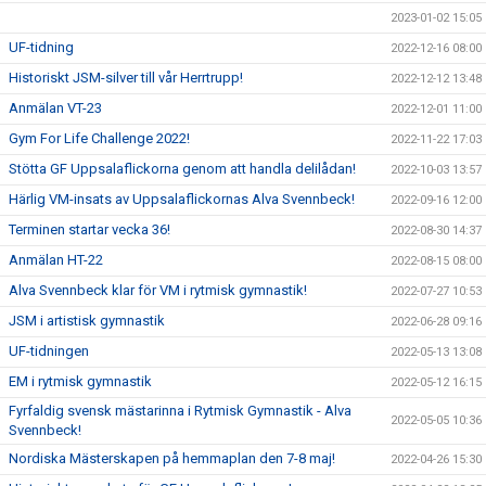
2023-01-02 15:05
UF-tidning
2022-12-16 08:00
Historiskt JSM-silver till vår Herrtrupp!
2022-12-12 13:48
Anmälan VT-23
2022-12-01 11:00
Gym For Life Challenge 2022!
2022-11-22 17:03
Stötta GF Uppsalaflickorna genom att handla delilådan!
2022-10-03 13:57
Härlig VM-insats av Uppsalaflickornas Alva Svennbeck!
2022-09-16 12:00
Terminen startar vecka 36!
2022-08-30 14:37
Anmälan HT-22
2022-08-15 08:00
Alva Svennbeck klar för VM i rytmisk gymnastik!
2022-07-27 10:53
JSM i artistisk gymnastik
2022-06-28 09:16
UF-tidningen
2022-05-13 13:08
EM i rytmisk gymnastik
2022-05-12 16:15
Fyrfaldig svensk mästarinna i Rytmisk Gymnastik - Alva
2022-05-05 10:36
Svennbeck!
Nordiska Mästerskapen på hemmaplan den 7-8 maj!
2022-04-26 15:30