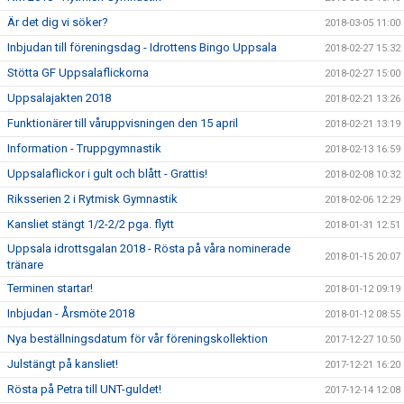
Är det dig vi söker?
2018-03-05 11:00
Inbjudan till föreningsdag - Idrottens Bingo Uppsala
2018-02-27 15:32
Stötta GF Uppsalaflickorna
2018-02-27 15:00
Uppsalajakten 2018
2018-02-21 13:26
Funktionärer till våruppvisningen den 15 april
2018-02-21 13:19
Information - Truppgymnastik
2018-02-13 16:59
Uppsalaflickor i gult och blått - Grattis!
2018-02-08 10:32
Riksserien 2 i Rytmisk Gymnastik
2018-02-06 12:29
Kansliet stängt 1/2-2/2 pga. flytt
2018-01-31 12:51
Uppsala idrottsgalan 2018 - Rösta på våra nominerade
2018-01-15 20:07
tränare
Terminen startar!
2018-01-12 09:19
Inbjudan - Årsmöte 2018
2018-01-12 08:55
Nya beställningsdatum för vår föreningskollektion
2017-12-27 10:50
Julstängt på kansliet!
2017-12-21 16:20
Rösta på Petra till UNT-guldet!
2017-12-14 12:08