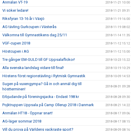
Anmälan VT-19
2018-11-21 10:00
Vi söker ledare!
2018-11-21 09:31
Riksfyran 13-16 år i Växjö
2018-11-19 16:00
AG tävling Gurkcupen i Västerås
2018-11-19 08:02
Välkomna till Gymnastikens dag 25/11
2018-11-14 11:35
VGF-cupen 2018
2018-11-12 15:12
Höstcupen i AG
2018-11-12 15:00
Tre gånger EM-GULD till GF Uppsalaflickor!
2018-10-23 15:22
Alla svenska landslag vidare till final!
2018-10-19 10:29
Höstens först regionstävling i Rytmisk Gymnastik
2018-10-09 14:53
Sugen på vuxengympa? Gå in och anmäl dig till
2018-08-31 09:28
höstterminen!
Erbjudande på föreningsjacka - Endast 198 kr
2018-08-28 09:30
Pojktruppen Uppsala på Camp Ollerup 2018 i Danmark
2018-08-21 14:22
Anmälan HT18 - Öppnar snart!
2018-08-17 09:06
AG-läger sommar 2018
2018-08-17 08:15
Vill du prova på Världens vackraste sport?
2018-08-09 08:16