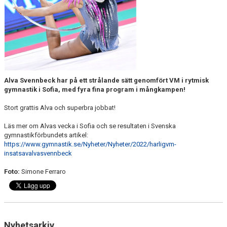
NYHETER
FÖR MEDLEMMAR
PARTNERS
TRYGG IDROTT
Alva Svennbeck har på ett strålande sätt genomfört VM i rytmisk
gymnastik i Sofia, med fyra fina program i mångkampen!
FAQ
Stort grattis Alva och superbra jobbat!
Läs mer om Alvas vecka i Sofia och se resultaten i Svenska
gymnastikförbundets artikel:
https://www.gymnastik.se/Nyheter/Nyheter/2022/harligvm-
insatsavalvasvennbeck
Foto:
Simone Ferraro
Nyhetsarkiv