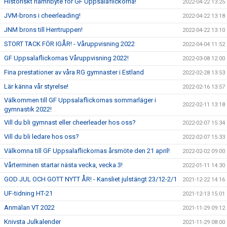
Historiskt namnbyte för GF Uppsalaflickorna!
2022-04-22 13:25
JVM-brons i cheerleading!
2022-04-22 13:18
JNM brons till Herrtruppen!
2022-04-22 13:10
STORT TACK FÖR IGÅR! - Våruppvisning 2022
2022-04-04 11:52
GF Uppsalaflickornas Våruppvisning 2022!
2022-03-08 12:00
Fina prestationer av våra RG gymnaster i Estland
2022-02-28 13:53
Lär känna vår styrelse!
2022-02-16 13:57
Välkommen till GF Uppsalaflickornas sommarläger i
2022-02-11 13:18
gymnastik 2022!
Vill du bli gymnast eller cheerleader hos oss?
2022-02-07 15:34
Vill du bli ledare hos oss?
2022-02-07 15:33
Välkomna till GF Uppsalaflickornas årsmöte den 21 april!
2022-02-02 09:00
Vårterminen startar nästa vecka, vecka 3!
2022-01-11 14:30
GOD JUL OCH GOTT NYTT ÅR! - Kansliet julstängt 23/12-2/1
2021-12-22 14:16
UF-tidning HT-21
2021-12-13 15:01
Anmälan VT 2022
2021-11-29 09:12
Knivsta Julkalender
2021-11-29 08:00