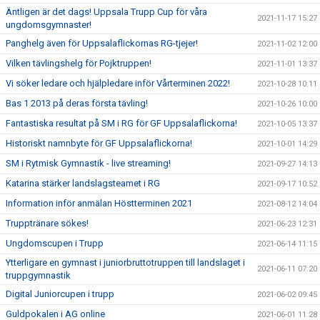
Äntligen är det dags! Uppsala Trupp Cup för våra
2021-11-17 15:27
ungdomsgymnaster!
Panghelg även för Uppsalaflickornas RG-tjejer!
2021-11-02 12:00
Vilken tävlingshelg för Pojktruppen!
2021-11-01 13:37
Vi söker ledare och hjälpledare inför Vårterminen 2022!
2021-10-28 10:11
Bas 1 2013 på deras första tävling!
2021-10-26 10:00
Fantastiska resultat på SM i RG för GF Uppsalaflickorna!
2021-10-05 13:37
Historiskt namnbyte för GF Uppsalaflickorna!
2021-10-01 14:29
SM i Rytmisk Gymnastik - live streaming!
2021-09-27 14:13
Katarina stärker landslagsteamet i RG
2021-09-17 10:52
Information inför anmälan Höstterminen 2021
2021-08-12 14:04
Trupptränare sökes!
2021-06-23 12:31
Ungdomscupen i Trupp
2021-06-14 11:15
Ytterligare en gymnast i juniorbruttotruppen till landslaget i
2021-06-11 07:20
truppgymnastik
Digital Juniorcupen i trupp
2021-06-02 09:45
Guldpokalen i AG online
2021-06-01 11:28