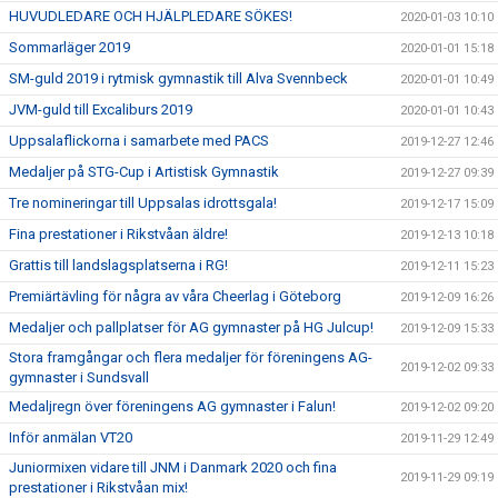
HUVUDLEDARE OCH HJÄLPLEDARE SÖKES!
2020-01-03 10:10
Sommarläger 2019
2020-01-01 15:18
SM-guld 2019 i rytmisk gymnastik till Alva Svennbeck
2020-01-01 10:49
JVM-guld till Excaliburs 2019
2020-01-01 10:43
Uppsalaflickorna i samarbete med PACS
2019-12-27 12:46
Medaljer på STG-Cup i Artistisk Gymnastik
2019-12-27 09:39
Tre nomineringar till Uppsalas idrottsgala!
2019-12-17 15:09
Fina prestationer i Rikstvåan äldre!
2019-12-13 10:18
Grattis till landslagsplatserna i RG!
2019-12-11 15:23
Premiärtävling för några av våra Cheerlag i Göteborg
2019-12-09 16:26
Medaljer och pallplatser för AG gymnaster på HG Julcup!
2019-12-09 15:33
Stora framgångar och flera medaljer för föreningens AG-
2019-12-02 09:33
gymnaster i Sundsvall
Medaljregn över föreningens AG gymnaster i Falun!
2019-12-02 09:20
Inför anmälan VT20
2019-11-29 12:49
Juniormixen vidare till JNM i Danmark 2020 och fina
2019-11-29 09:19
prestationer i Rikstvåan mix!