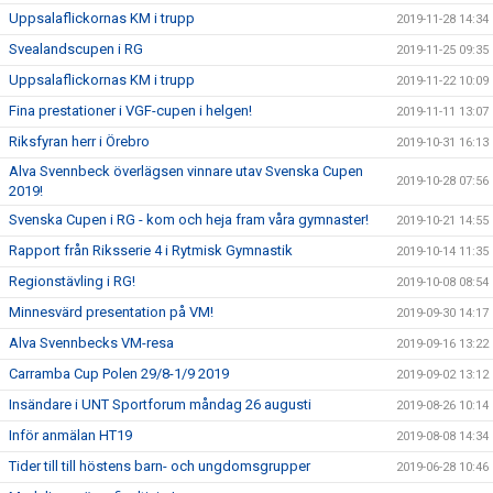
Uppsalaflickornas KM i trupp
2019-11-28 14:34
Svealandscupen i RG
2019-11-25 09:35
Uppsalaflickornas KM i trupp
2019-11-22 10:09
Fina prestationer i VGF-cupen i helgen!
2019-11-11 13:07
Riksfyran herr i Örebro
2019-10-31 16:13
Alva Svennbeck överlägsen vinnare utav Svenska Cupen
2019-10-28 07:56
2019!
Svenska Cupen i RG - kom och heja fram våra gymnaster!
2019-10-21 14:55
Rapport från Riksserie 4 i Rytmisk Gymnastik
2019-10-14 11:35
Regionstävling i RG!
2019-10-08 08:54
Minnesvärd presentation på VM!
2019-09-30 14:17
Alva Svennbecks VM-resa
2019-09-16 13:22
Carramba Cup Polen 29/8-1/9 2019
2019-09-02 13:12
Insändare i UNT Sportforum måndag 26 augusti
2019-08-26 10:14
Inför anmälan HT19
2019-08-08 14:34
Tider till till höstens barn- och ungdomsgrupper
2019-06-28 10:46