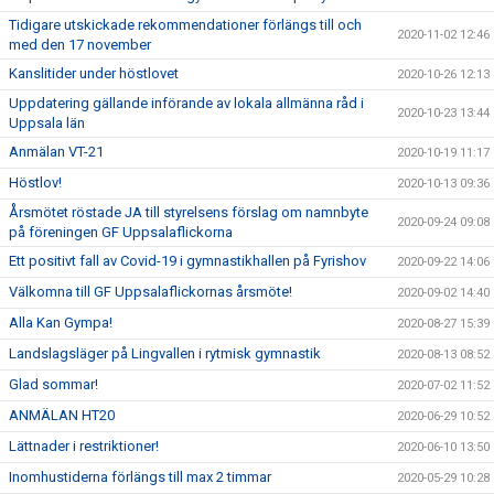
Tidigare utskickade rekommendationer förlängs till och
2020-11-02 12:46
med den 17 november
Kanslitider under höstlovet
2020-10-26 12:13
Uppdatering gällande införande av lokala allmänna råd i
2020-10-23 13:44
Uppsala län
Anmälan VT-21
2020-10-19 11:17
Höstlov!
2020-10-13 09:36
Årsmötet röstade JA till styrelsens förslag om namnbyte
2020-09-24 09:08
på föreningen GF Uppsalaflickorna
Ett positivt fall av Covid-19 i gymnastikhallen på Fyrishov
2020-09-22 14:06
Välkomna till GF Uppsalaflickornas årsmöte!
2020-09-02 14:40
Alla Kan Gympa!
2020-08-27 15:39
Landslagsläger på Lingvallen i rytmisk gymnastik
2020-08-13 08:52
Glad sommar!
2020-07-02 11:52
ANMÄLAN HT20
2020-06-29 10:52
Lättnader i restriktioner!
2020-06-10 13:50
Inomhustiderna förlängs till max 2 timmar
2020-05-29 10:28