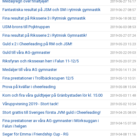
Medaljregn över finaltjejer!
2019-06-27 16:17
Fantastiska resultat på JSM och SM i rytmisk gymnastik
2019-06-27 08:57
Fina resultat på Riksserie 3 i Rytmisk gymnastik
2019-06-18 08:32
USM-brons till Pojktruppen
2019-06-03 08:53
Fina resultat på Riksserie 2 i Rytmisk Gymnastik!
2019-05-27 07:24
Guld x 2 i Cheerleading på RM och JSM!
2019-05-23 15:23
Guld till våra AG-gymnaster
2019-05-22 09:03
Riksfyran och rikssexan herr i Falun 11-12/5
2019-05-20 07:29
Medaljer till våra AG gymnaster
2019-05-14 11:24
Fina prestationer i Trollbäckscupen 12/5
2019-05-13 10:51
Prova på kvällar i cheerleading
2019-05-08 15:04
Kom och fira våra guldtjejer på Gränbystaden lör kl. 15.00
2019-05-03 11:48
Våruppvisning 2019 - Stort tack!
2019-05-02 10:54
Stort grattis till Sveriges första JVM guld i Cheerleading!
2019-04-25 08:09
Fina prestationer av våra AG-gymnaster i Mörksuggan i
2019-04-15 07:58
Falun i helgen
Seger för Emma i Friendship Cup - RG
2019-04-08 11:16