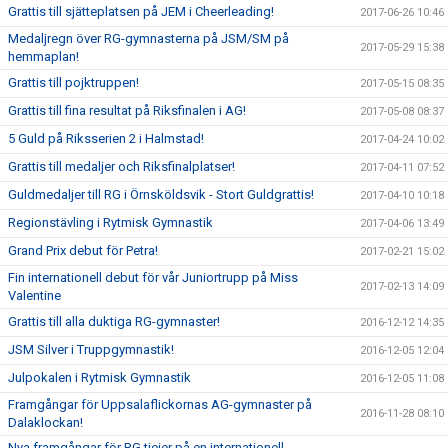
Grattis till sjätteplatsen på JEM i Cheerleading!
2017-06-26 10:46
Medaljregn över RG-gymnasterna på JSM/SM på
2017-05-29 15:38
hemmaplan!
Grattis till pojktruppen!
2017-05-15 08:35
Grattis till fina resultat på Riksfinalen i AG!
2017-05-08 08:37
5 Guld på Riksserien 2 i Halmstad!
2017-04-24 10:02
Grattis till medaljer och Riksfinalplatser!
2017-04-11 07:52
Guldmedaljer till RG i Örnsköldsvik - Stort Guldgrattis!
2017-04-10 10:18
Regionstävling i Rytmisk Gymnastik
2017-04-06 13:49
Grand Prix debut för Petra!
2017-02-21 15:02
Fin internationell debut för vår Juniortrupp på Miss
2017-02-13 14:09
Valentine
Grattis till alla duktiga RG-gymnaster!
2016-12-12 14:35
JSM Silver i Truppgymnastik!
2016-12-05 12:04
Julpokalen i Rytmisk Gymnastik
2016-12-05 11:08
Framgångar för Uppsalaflickornas AG-gymnaster på
2016-11-28 08:10
Dalaklockan!
Nya framgångar för RG tjejer på en internationell