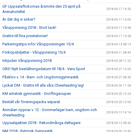
GF Uppsalaflickornas årsmöte den 25 april på
2018-04-17 14:30
Arenahotellet
Är det dig vi söker?
2018-04-17 14:00
Våruppvisning 2018 - Stort tack!
2018-04-17 13:48
Grattis till fina prestationer!
2018-04-17 13:28
Parkeringstips inför Våruppvisningen 15/4
2018-04-13 08:19
Förköpsbiljetter - Våruppvisning 15/4
2018-04-11 08:49
Inbjudan Våruppvisning 2018
2018-03-28 11:52
OBS! Nytt beställningsdatum till 18/4 - Vera Sport
2018-03-27 15:00
Påsklov v. 14 - Barn- och Ungdomsgymnastik
2018-03-27 08:30
Lyckat DM - Grattis till alla våra Cheerleading lag!
2018-03-26 11:58
KM artistisk gymnastik - Snöflingecupen
2018-03-20 13:24
Beställ vår föreningsjacka separat
2018-03-20 12:00
Anmälan öppnar v. 12 - Sommarläger barn, ungdom och
2018-03-13 14:14
cheerleading
Uppsalajakten 2018 - Rekordmånga deltagare
2018-03-12 08:46
NM 2018 - Rytmisk Gymnastik
2018-03-06 10:45