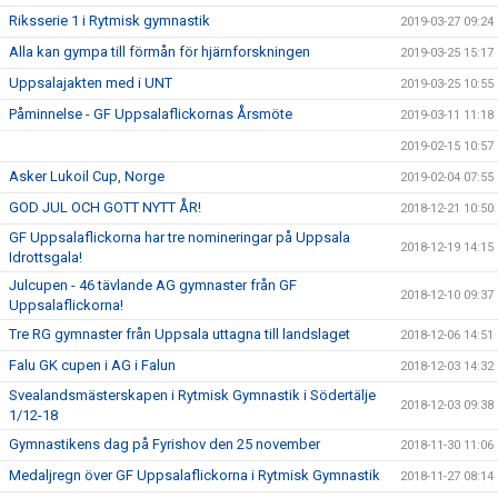
Riksserie 1 i Rytmisk gymnastik
2019-03-27 09:24
Alla kan gympa till förmån för hjärnforskningen
2019-03-25 15:17
Uppsalajakten med i UNT
2019-03-25 10:55
Påminnelse - GF Uppsalaflickornas Årsmöte
2019-03-11 11:18
2019-02-15 10:57
Asker Lukoil Cup, Norge
2019-02-04 07:55
GOD JUL OCH GOTT NYTT ÅR!
2018-12-21 10:50
GF Uppsalaflickorna har tre nomineringar på Uppsala
2018-12-19 14:15
Idrottsgala!
Julcupen - 46 tävlande AG gymnaster från GF
2018-12-10 09:37
Uppsalaflickorna!
Tre RG gymnaster från Uppsala uttagna till landslaget
2018-12-06 14:51
Falu GK cupen i AG i Falun
2018-12-03 14:32
Svealandsmästerskapen i Rytmisk Gymnastik i Södertälje
2018-12-03 09:38
1/12-18
Gymnastikens dag på Fyrishov den 25 november
2018-11-30 11:06
Medaljregn över GF Uppsalaflickorna i Rytmisk Gymnastik
2018-11-27 08:14