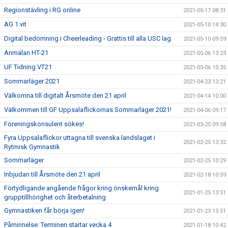
Regionstävling i RG online
2021-05-17 08:31
AG 1 vit
2021-05-10 14:30
Digital bedömning i Cheerleading - Grattis till alla USC lag
2021-05-10 09:59
Anmälan HT-21
2021-05-06 13:23
UF Tidning VT21
2021-05-06 10:35
Sommarläger 2021
2021-04-23 13:21
Välkomna till digitalt Årsmöte den 21 april
2021-04-14 10:00
Välkommen till GF Uppsalaflickornas Sommarläger 2021!
2021-04-06 09:17
Föreningskonsulent sökes!
2021-03-25 09:58
Fyra Uppsalaflickor uttagna till svenska landslaget i
2021-02-25 13:32
Rytmisk Gymnastik
Sommarläger
2021-02-25 10:29
Inbjudan till Årsmöte den 21 april
2021-02-18 10:59
Förtydligande angående frågor kring önskemål kring
2021-01-25 13:51
grupptillhörighet och återbetalning
Gymnastiken får börja igen!
2021-01-23 13:51
Påminnelse: Terminen startar vecka 4
2021-01-18 10:42