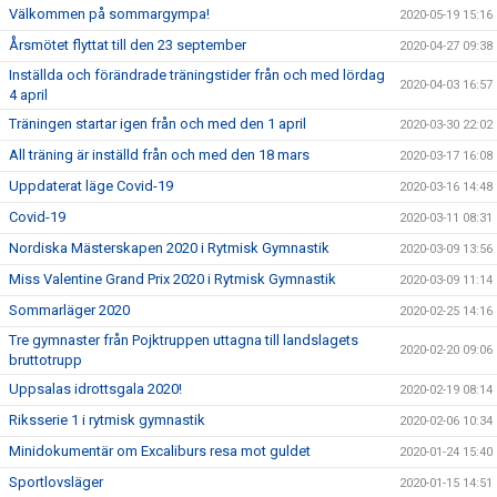
Välkommen på sommargympa!
2020-05-19 15:16
Årsmötet flyttat till den 23 september
2020-04-27 09:38
Inställda och förändrade träningstider från och med lördag
2020-04-03 16:57
4 april
Träningen startar igen från och med den 1 april
2020-03-30 22:02
All träning är inställd från och med den 18 mars
2020-03-17 16:08
Uppdaterat läge Covid-19
2020-03-16 14:48
Covid-19
2020-03-11 08:31
Nordiska Mästerskapen 2020 i Rytmisk Gymnastik
2020-03-09 13:56
Miss Valentine Grand Prix 2020 i Rytmisk Gymnastik
2020-03-09 11:14
Sommarläger 2020
2020-02-25 14:16
Tre gymnaster från Pojktruppen uttagna till landslagets
2020-02-20 09:06
bruttotrupp
Uppsalas idrottsgala 2020!
2020-02-19 08:14
Riksserie 1 i rytmisk gymnastik
2020-02-06 10:34
Minidokumentär om Excaliburs resa mot guldet
2020-01-24 15:40
Sportlovsläger
2020-01-15 14:51