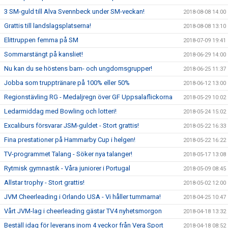
3 SM-guld till Alva Svennbeck under SM-veckan!
2018-08-08 14:00
Grattis till landslagsplatserna!
2018-08-08 13:10
Elittruppen femma på SM
2018-07-09 19:41
Sommarstängt på kansliet!
2018-06-29 14:00
Nu kan du se höstens barn- och ungdomsgrupper!
2018-06-25 11:37
Jobba som trupptränare på 100% eller 50%
2018-06-12 13:00
Regionstävling RG - Medaljregn över GF Uppsalaflickorna
2018-05-29 10:02
Ledarmiddag med Bowling och lotteri!
2018-05-24 15:02
Excaliburs försvarar JSM-guldet - Stort grattis!
2018-05-22 16:33
Fina prestationer på Hammarby Cup i helgen!
2018-05-22 16:22
TV-programmet Talang - Söker nya talanger!
2018-05-17 13:08
Rytmisk gymnastik - Våra juniorer i Portugal
2018-05-09 08:45
Allstar trophy - Stort grattis!
2018-05-02 12:00
JVM Cheerleading i Orlando USA - Vi håller tummarna!
2018-04-25 10:47
Vårt JVM-lag i cheerleading gästar TV4 nyhetsmorgon
2018-04-18 13:32
Beställ idag för leverans inom 4 veckor från Vera Sport
2018-04-18 08:52