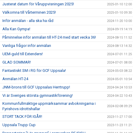
Justerat datum för Våruppvisningen 2025!
2025-01-10 12:00
Välkomna till Vårterminen 2025!
2025-01-10 09:30
Inför anmälan - alla ska ha råd
2024-11-20 10:00
Alla Kan Gympa!
2024-09-19 14:19
Påminnelse inför anmälan till HT-24 med start vecka 36!
2024-08-15 11:52
Vanliga frågor inför anmälan
2024-08-13 14:32
UEM-guld till Extenders!
2024-07-01 11:25
GLAD SOMMAR!
2024-07-01 08:00
Fantastiskt SM i RG för GCF Uppsala!
2024-05-03 08:22
Anmälan HT-24
2024-05-01 10:54
JNM-brons till GCF Uppsalas Herrtrupp!
2024-04-24 10:53
Vi är Sveriges största gymnastikförening!
2024-04-22 10:43
Kommunfullmäktige uppmärksammar avbokningarna i
2024-02-08 09:29
Fyrishovs idrottshallar
STORT TACK FÖR IGÅR!
2023-11-27 17:00
Uppsala Trupp Cup
2023-11-23 11:21