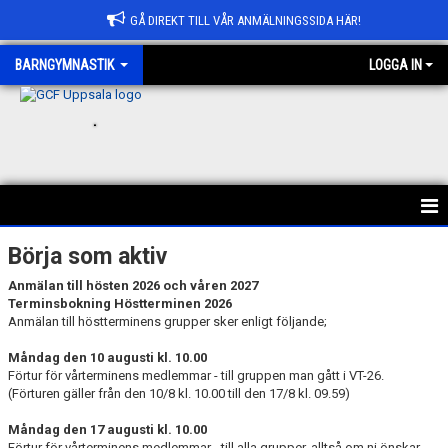
GÅ DIREKT TILL VÅR ANMÄLNINGSSIDA HÄR!
BARNGYMNASTIK
LOGGA IN
.
INFORMATION
Börja som aktiv
Anmälan till hösten 2026 och våren 2027
VÅRA GRUPPER
Terminsbokning Höstterminen 2026
Anmälan till höstterminens grupper sker enligt följande;
BÖRJA HOS OSS
Måndag den 10 augusti kl. 10.00
Förtur för vårterminens medlemmar - till gruppen man gått i VT-26.
(Förturen gäller från den 10/8 kl. 10.00 till den 17/8 kl. 09.59)
Måndag den 17 augusti kl. 10.00
Förtur för vårterminens medlemmar - till alla grupper, alltså om ni önskar