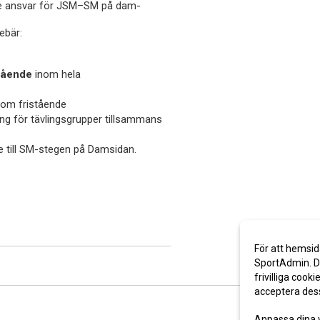
de ansvar för JSM–SM på dam-
ebär:
stående
inom hela
inom fristående
ng för tävlingsgrupper tillsammans
e till SM-stegen på Damsidan.
För att hemsid
SportAdmin. De
frivilliga cooki
acceptera des
Anpassa dina 