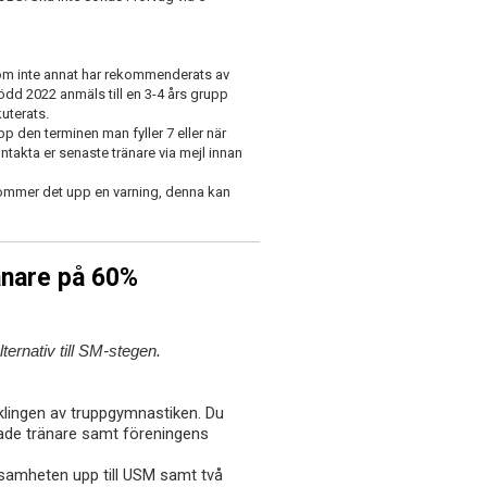
 om inte annat har rekommenderats av
ödd 2022 anmäls till en 3-4 års grupp
uterats.
p den terminen man fyller 7 eller när
takta er senaste tränare via mejl innan
 kommer det upp en varning, denna kan
änare på 60%
ernativ till SM-stegen.
cklingen av truppgymnastiken. Du
ade tränare samt föreningens
ksamheten upp till USM samt två