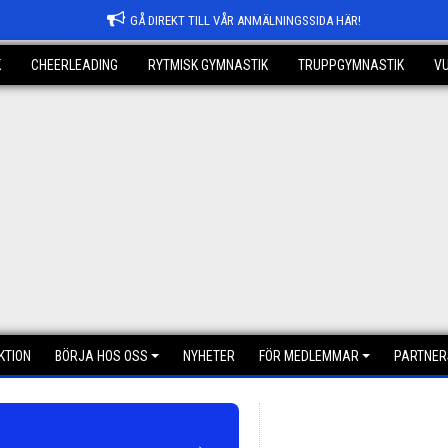
GÅ DIREKT TILL VÅR ANMÄLNINGSSIDA HÄR!
K
CHEERLEADING
RYTMISK GYMNASTIK
TRUPPGYMNASTIK
V
KTION
BÖRJA HOS OSS
NYHETER
FÖR MEDLEMMAR
PARTNER
→