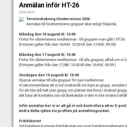
Anmälan inför HT-26
2026-04-19
Terminsbokning Höstterminen 2026
Anmälan till höstterminens grupper sker enligt följande;
Måndag den 10 augusti kl. 10.00
Förtur för vårterminens medlemmar - till gruppen man gått i VT-26.
(Förturen gäller från den 10/8 kl. 10.00 till den 17/8 kl. 09.59)
Måndag den 17 augusti kl. 10.00
Förtur för vårterminens medlemmar - till alla grupper, alltså om ni ö
(Förturen gäller från den 17/8kl. 10.00 till den 19/8 kl. 09.59.)
Onsdagen den 19 augusti kl. 10.00
Öppnar anmälan till alla grupper för nya medlemmar.
Vi rekommenderar att ni vid önskemål om byte av grupp, anmäler 
för att inte stå helt utan grupp om platser inte finns i önskad grupp
det bara att kontakta oss så återbetalar vi den ni inte önskar behåll
Inför anmälan ber vi er att gå in och kontrollera att er E-po
ändra detta själva via profilen på anmälningssidan.
Fritidskortet
Vid betalning kommer Fritidskortet upp som betalningsalternativ (O