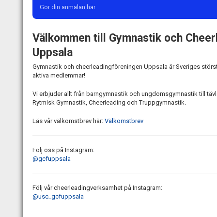
Gör din anmälan här
Välkommen till Gymnastik och Cheer
Uppsala
Gymnastik och cheerleadingföreningen Uppsala är Sveriges störs
aktiva medlemmar!
Vi erbjuder allt från barngymnastik och ungdomsgymnastik till täv
Rytmisk Gymnastik, Cheerleading och Truppgymnastik.
Läs vår välkomstbrev här:
Välkomstbrev
Följ oss på Instagram:
@gcfuppsala
Följ vår cheerleadingverksamhet på Instagram:
@usc_gcfuppsala