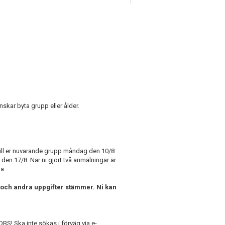
nskar byta grupp eller ålder.
till er nuvarande grupp måndag den 10/8
 den 17/8. När ni gjort två anmälningar är
a.
st och andra uppgifter stämmer. Ni kan
BS! Ska inte sökas i förväg via e-