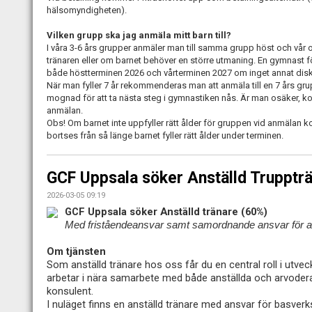
hälsomyndigheten).
Vilken grupp ska jag anmäla mitt barn till?
I våra 3-6 års grupper anmäler man till samma grupp höst och vår
tränaren eller om barnet behöver en större utmaning. En gymnast f
både höstterminen 2026 och vårterminen 2027 om inget annat disk
När man fyller 7 år rekommenderas man att anmäla till en 7 års grup
mognad för att ta nästa steg i gymnastiken nås. Är man osäker, kon
anmälan.
Obs! Om barnet inte uppfyller rätt ålder för gruppen vid anmälan
bortses från så länge barnet fyller rätt ålder under terminen.
GCF Uppsala söker Anställd Trupptr
2026-03-05 09:19
GCF Uppsala söker Anställd tränare (60%)
Med friståendeansvar samt samordnande ansvar för alt
Om tjänsten
Som anställd tränare hos oss får du en central roll i utve
arbetar i nära samarbete med både anställda och arvoder
konsulent.
I nuläget finns en anställd tränare med ansvar för basver