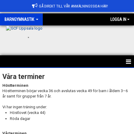
GÅ DIREKT TILL VÅR ANMÄLNINGSSIDA HÄR!
BARNGYMNASTIK
LOGGA IN
.
INFORMATION
Våra terminer
Höstterminen
VÅRA LEKTIONER
Höstterminen börjar vecka 36 och avslutas vecka 49 för barn i åldern 3–6
år samt för grupper från 7 år.
VÅRA TERMINER
Vi har ingen träning under:
Höstlovet (vecka 44)
AVGIFTER
Röda dagar
VÅRA GRUPPER
Vårterminen