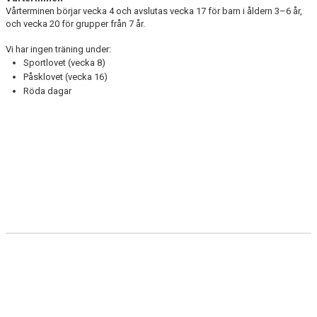
BÖRJA HOS OSS
Vårterminen börjar vecka 4 och avslutas vecka 17 för barn i åldern 3–6 år,
och vecka 20 för grupper från 7 år.
Vi har ingen träning under:
Sportlovet (vecka 8)
Påsklovet (vecka 16)
Röda dagar