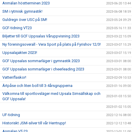
Anmälan höstterminen 2023
2023-06-20 13:44
SM i rytmisk gymnastik!
2023-06-08 18:59
Guldregn över USC på SM!
2023-05-24 09:29
GCF-tidning VT23
2023-05-16 11:33
Biljetter till GCF Uppsalas Våruppvisning 2023
2023-03-22 15:09
Ny föreningsoverall - Vera Sport på plats på Fyrishov 12/3!
2023-03-07 15:29
Uppsalajakten 2023!
2023-03-07 15:19
GCF Uppsalas sommarläger i gymnastik 2023
2023-03-01 08:00
GCF Uppsalas sommarläger i cheerleading 2023
2023-03-01 08:00
Vattenflaskor!
2023-02-09 10:53
Ärtpåse och liten boll till 3-4årsgrupperna
2023-01-16 09:00
Välkomna till sportlovsläger med Upsala Simsällskap och
2023-01-03 15:50
GCF Uppsala!
2023-01-02 15:05
UF-tidning
2022-12-16 08:00
Historiskt JSM-silver till vår Herrtrupp!
2022-12-12 13:48
Anmälan VT-23
2022-12-01 11:00