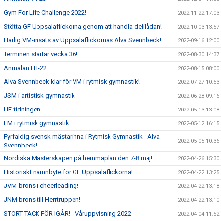
Gym For Life Challenge 2022!
2022-11-22 17:03
Stötta GF Uppsalaflickorna genom att handla delilådan!
2022-10-03 13:57
Härlig VM-insats av Uppsalaflickornas Alva Svennbeck!
2022-09-16 12:00
Terminen startar vecka 36!
2022-08-30 14:37
Anmälan HT-22
2022-08-15 08:00
Alva Svennbeck klar för VM i rytmisk gymnastik!
2022-07-27 10:53
JSM i artistisk gymnastik
2022-06-28 09:16
UF-tidningen
2022-05-13 13:08
EM i rytmisk gymnastik
2022-05-12 16:15
Fyrfaldig svensk mästarinna i Rytmisk Gymnastik - Alva
2022-05-05 10:36
Svennbeck!
Nordiska Mästerskapen på hemmaplan den 7-8 maj!
2022-04-26 15:30
Historiskt namnbyte för GF Uppsalaflickorna!
2022-04-22 13:25
JVM-brons i cheerleading!
2022-04-22 13:18
JNM brons till Herrtruppen!
2022-04-22 13:10
STORT TACK FÖR IGÅR! - Våruppvisning 2022
2022-04-04 11:52