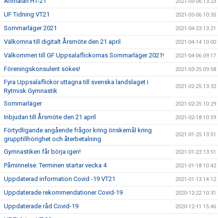
Anmälan HT-21
2021-05-06 13:23
UF Tidning VT21
2021-05-06 10:35
Sommarläger 2021
2021-04-23 13:21
Välkomna till digitalt Årsmöte den 21 april
2021-04-14 10:00
Välkommen till GF Uppsalaflickornas Sommarläger 2021!
2021-04-06 09:17
Föreningskonsulent sökes!
2021-03-25 09:58
Fyra Uppsalaflickor uttagna till svenska landslaget i
2021-02-25 13:32
Rytmisk Gymnastik
Sommarläger
2021-02-25 10:29
Inbjudan till Årsmöte den 21 april
2021-02-18 10:59
Förtydligande angående frågor kring önskemål kring
2021-01-25 13:51
grupptillhörighet och återbetalning
Gymnastiken får börja igen!
2021-01-23 13:51
Påminnelse: Terminen startar vecka 4
2021-01-18 10:42
Uppdaterad information Covid -19 VT21
2021-01-13 14:12
Uppdaterade rekommendationer Covid-19
2020-12-22 10:31
Uppdaterade råd Covid-19
2020-12-11 15:46