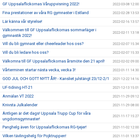
GF Uppsalaflickornas Våruppvisning 2022!
2022-03-08 12:00
Fina prestationer av våra RG gymnaster i Estland
2022-02-28 13:53
Lär känna vår styrelse!
2022-02-16 13:57
Välkommen till GF Uppsalaflickornas sommarläger i
2022-02-11 13:18
gymnastik 2022!
Vill du bli gymnast eller cheerleader hos oss?
2022-02-07 15:34
Vill du bli ledare hos oss?
2022-02-07 15:33
Välkomna till GF Uppsalaflickornas årsmöte den 21 april!
2022-02-02 09:00
Vårterminen startar nästa vecka, vecka 3!
2022-01-11 14:30
GOD JUL OCH GOTT NYTT ÅR! - Kansliet julstängt 23/12-2/1
2021-12-22 14:16
UF-tidning HT-21
2021-12-13 15:01
Anmälan VT 2022
2021-11-29 09:12
Knivsta Julkalender
2021-11-29 08:00
Äntligen är det dags! Uppsala Trupp Cup för våra
2021-11-17 15:27
ungdomsgymnaster!
Panghelg även för Uppsalaflickornas RG-tjejer!
2021-11-02 12:00
Vilken tävlingshelg för Pojktruppen!
2021-11-01 13:37