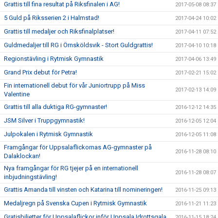
Grattis till fina resultat på Riksfinalen i AG!
2017-05-08 08:37
5 Guld på Riksserien 2 i Halmstad!
2017-04-24 10:02
Grattis till medaljer och Riksfinalplatser!
2017-04-11 07:52
Guldmedaljer till RG i Örnsköldsvik - Stort Guldgrattis!
2017-04-10 10:18
Regionstävling i Rytmisk Gymnastik
2017-04-06 13:49
Grand Prix debut för Petra!
2017-02-21 15:02
Fin internationell debut för vår Juniortrupp på Miss
2017-02-13 14:09
Valentine
Grattis till alla duktiga RG-gymnaster!
2016-12-12 14:35
JSM Silver i Truppgymnastik!
2016-12-05 12:04
Julpokalen i Rytmisk Gymnastik
2016-12-05 11:08
Framgångar för Uppsalaflickornas AG-gymnaster på
2016-11-28 08:10
Dalaklockan!
Nya framgångar för RG tjejer på en internationell
2016-11-28 08:07
inbjudningstävling!
Grattis Amanda till vinsten och Katarina till nomineringen!
2016-11-25 09:13
Medaljregn på Svenska Cupen i Rytmisk Gymnastik
2016-11-21 11:23
Gratisbiljetter för Uppsalaflickor inför Uppsala Idrottsgala
2016-11-15 18:24