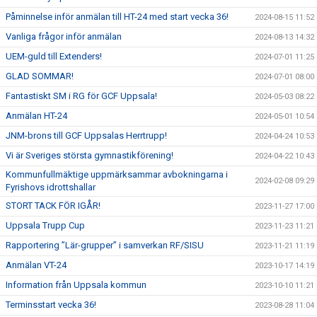
Påminnelse inför anmälan till HT-24 med start vecka 36!
2024-08-15 11:52
Vanliga frågor inför anmälan
2024-08-13 14:32
UEM-guld till Extenders!
2024-07-01 11:25
GLAD SOMMAR!
2024-07-01 08:00
Fantastiskt SM i RG för GCF Uppsala!
2024-05-03 08:22
Anmälan HT-24
2024-05-01 10:54
JNM-brons till GCF Uppsalas Herrtrupp!
2024-04-24 10:53
Vi är Sveriges största gymnastikförening!
2024-04-22 10:43
Kommunfullmäktige uppmärksammar avbokningarna i
2024-02-08 09:29
Fyrishovs idrottshallar
STORT TACK FÖR IGÅR!
2023-11-27 17:00
Uppsala Trupp Cup
2023-11-23 11:21
Rapportering ”Lär-grupper” i samverkan RF/SISU
2023-11-21 11:19
Anmälan VT-24
2023-10-17 14:19
Information från Uppsala kommun
2023-10-10 11:21
Terminsstart vecka 36!
2023-08-28 11:04