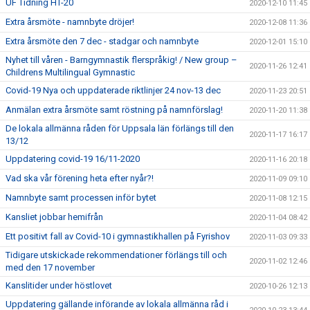
UF Tidning HT-20
2020-12-10 11:45
Extra årsmöte - namnbyte dröjer!
2020-12-08 11:36
Extra årsmöte den 7 dec - stadgar och namnbyte
2020-12-01 15:10
Nyhet till våren - Barngymnastik flerspråkig! / New group –
2020-11-26 12:41
Childrens Multilingual Gymnastic
Covid-19 Nya och uppdaterade riktlinjer 24 nov-13 dec
2020-11-23 20:51
Anmälan extra årsmöte samt röstning på namnförslag!
2020-11-20 11:38
De lokala allmänna råden för Uppsala län förlängs till den
2020-11-17 16:17
13/12
Uppdatering covid-19 16/11-2020
2020-11-16 20:18
Vad ska vår förening heta efter nyår?!
2020-11-09 09:10
Namnbyte samt processen inför bytet
2020-11-08 12:15
Kansliet jobbar hemifrån
2020-11-04 08:42
Ett positivt fall av Covid-10 i gymnastikhallen på Fyrishov
2020-11-03 09:33
Tidigare utskickade rekommendationer förlängs till och
2020-11-02 12:46
med den 17 november
Kanslitider under höstlovet
2020-10-26 12:13
Uppdatering gällande införande av lokala allmänna råd i