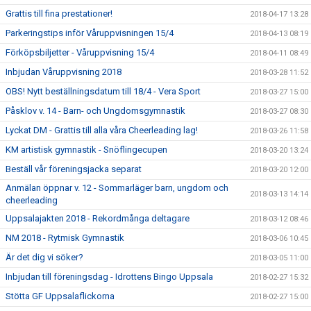
Grattis till fina prestationer!
2018-04-17 13:28
Parkeringstips inför Våruppvisningen 15/4
2018-04-13 08:19
Förköpsbiljetter - Våruppvisning 15/4
2018-04-11 08:49
Inbjudan Våruppvisning 2018
2018-03-28 11:52
OBS! Nytt beställningsdatum till 18/4 - Vera Sport
2018-03-27 15:00
Påsklov v. 14 - Barn- och Ungdomsgymnastik
2018-03-27 08:30
Lyckat DM - Grattis till alla våra Cheerleading lag!
2018-03-26 11:58
KM artistisk gymnastik - Snöflingecupen
2018-03-20 13:24
Beställ vår föreningsjacka separat
2018-03-20 12:00
Anmälan öppnar v. 12 - Sommarläger barn, ungdom och
2018-03-13 14:14
cheerleading
Uppsalajakten 2018 - Rekordmånga deltagare
2018-03-12 08:46
NM 2018 - Rytmisk Gymnastik
2018-03-06 10:45
Är det dig vi söker?
2018-03-05 11:00
Inbjudan till föreningsdag - Idrottens Bingo Uppsala
2018-02-27 15:32
Stötta GF Uppsalaflickorna
2018-02-27 15:00