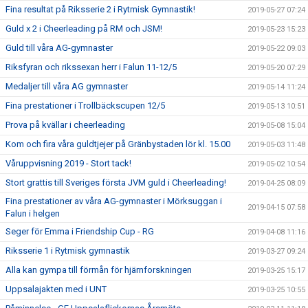
Fina resultat på Riksserie 2 i Rytmisk Gymnastik!
2019-05-27 07:24
Guld x 2 i Cheerleading på RM och JSM!
2019-05-23 15:23
Guld till våra AG-gymnaster
2019-05-22 09:03
Riksfyran och rikssexan herr i Falun 11-12/5
2019-05-20 07:29
Medaljer till våra AG gymnaster
2019-05-14 11:24
Fina prestationer i Trollbäckscupen 12/5
2019-05-13 10:51
Prova på kvällar i cheerleading
2019-05-08 15:04
Kom och fira våra guldtjejer på Gränbystaden lör kl. 15.00
2019-05-03 11:48
Våruppvisning 2019 - Stort tack!
2019-05-02 10:54
Stort grattis till Sveriges första JVM guld i Cheerleading!
2019-04-25 08:09
Fina prestationer av våra AG-gymnaster i Mörksuggan i
2019-04-15 07:58
Falun i helgen
Seger för Emma i Friendship Cup - RG
2019-04-08 11:16
Riksserie 1 i Rytmisk gymnastik
2019-03-27 09:24
Alla kan gympa till förmån för hjärnforskningen
2019-03-25 15:17
Uppsalajakten med i UNT
2019-03-25 10:55