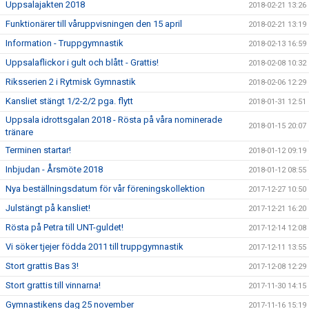
Uppsalajakten 2018
2018-02-21 13:26
Funktionärer till våruppvisningen den 15 april
2018-02-21 13:19
Information - Truppgymnastik
2018-02-13 16:59
Uppsalaflickor i gult och blått - Grattis!
2018-02-08 10:32
Riksserien 2 i Rytmisk Gymnastik
2018-02-06 12:29
Kansliet stängt 1/2-2/2 pga. flytt
2018-01-31 12:51
Uppsala idrottsgalan 2018 - Rösta på våra nominerade
2018-01-15 20:07
tränare
Terminen startar!
2018-01-12 09:19
Inbjudan - Årsmöte 2018
2018-01-12 08:55
Nya beställningsdatum för vår föreningskollektion
2017-12-27 10:50
Julstängt på kansliet!
2017-12-21 16:20
Rösta på Petra till UNT-guldet!
2017-12-14 12:08
Vi söker tjejer födda 2011 till truppgymnastik
2017-12-11 13:55
Stort grattis Bas 3!
2017-12-08 12:29
Stort grattis till vinnarna!
2017-11-30 14:15
Gymnastikens dag 25 november
2017-11-16 15:19