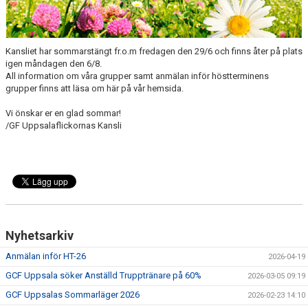
NYHETER
FÖR MEDLEMMAR
Kansliet har sommarstängt fr.o.m fredagen den 29/6 och finns åter på plats
igen måndagen den 6/8.
PARTNERS
All information om våra grupper samt anmälan inför höstterminens
grupper finns att läsa om här på vår hemsida.
TRYGG IDROTT
Vi önskar er en glad sommar!
/GF Uppsalaflickornas Kansli
FAQ
Nyhetsarkiv
Anmälan inför HT-26
2026-04-19
GCF Uppsala söker Anställd Trupptränare på 60%
2026-03-05 09:19
GCF Uppsalas Sommarläger 2026
2026-02-23 14:10