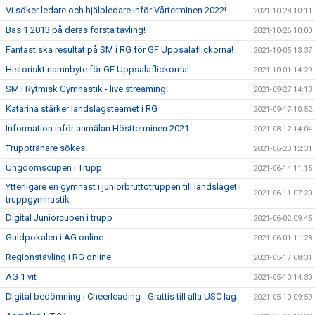
Vi söker ledare och hjälpledare inför Vårterminen 2022!
2021-10-28 10:11
Bas 1 2013 på deras första tävling!
2021-10-26 10:00
Fantastiska resultat på SM i RG för GF Uppsalaflickorna!
2021-10-05 13:37
Historiskt namnbyte för GF Uppsalaflickorna!
2021-10-01 14:29
SM i Rytmisk Gymnastik - live streaming!
2021-09-27 14:13
Katarina stärker landslagsteamet i RG
2021-09-17 10:52
Information inför anmälan Höstterminen 2021
2021-08-12 14:04
Trupptränare sökes!
2021-06-23 12:31
Ungdomscupen i Trupp
2021-06-14 11:15
Ytterligare en gymnast i juniorbruttotruppen till landslaget i
2021-06-11 07:20
truppgymnastik
Digital Juniorcupen i trupp
2021-06-02 09:45
Guldpokalen i AG online
2021-06-01 11:28
Regionstävling i RG online
2021-05-17 08:31
AG 1 vit
2021-05-10 14:30
Digital bedömning i Cheerleading - Grattis till alla USC lag
2021-05-10 09:59