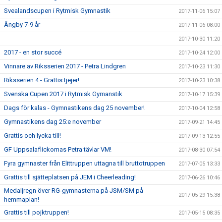
Svealandscupen i Rytmisk Gymnastik
2017-11-06 15:07
Ängby 7-9 år
2017-11-06 08:00
2017-10-30 11:20
2017 - en stor succé
2017-10-24 12:00
Vinnare av Riksserien 2017 - Petra Lindgren
2017-10-23 11:30
Riksserien 4 - Grattis tjejer!
2017-10-23 10:38
Svenska Cupen 2017 i Rytmisk Gymanstik
2017-10-17 15:39
Dags för kalas - Gymnastikens dag 25 november!
2017-10-04 12:58
Gymnastikens dag 25:e november
2017-09-21 14:45
Grattis och lycka till!
2017-09-13 12:55
GF Uppsalaflickornas Petra tävlar VM!
2017-08-30 07:54
Fyra gymnaster från Elittruppen uttagna till bruttotruppen
2017-07-05 13:33
Grattis till sjätteplatsen på JEM i Cheerleading!
2017-06-26 10:46
Medaljregn över RG-gymnasterna på JSM/SM på
2017-05-29 15:38
hemmaplan!
Grattis till pojktruppen!
2017-05-15 08:35