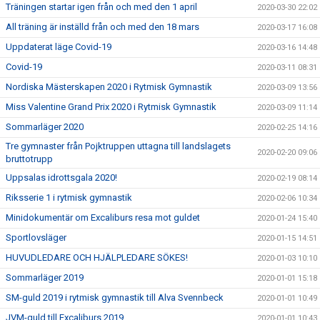
Träningen startar igen från och med den 1 april
2020-03-30 22:02
All träning är inställd från och med den 18 mars
2020-03-17 16:08
Uppdaterat läge Covid-19
2020-03-16 14:48
Covid-19
2020-03-11 08:31
Nordiska Mästerskapen 2020 i Rytmisk Gymnastik
2020-03-09 13:56
Miss Valentine Grand Prix 2020 i Rytmisk Gymnastik
2020-03-09 11:14
Sommarläger 2020
2020-02-25 14:16
Tre gymnaster från Pojktruppen uttagna till landslagets
2020-02-20 09:06
bruttotrupp
Uppsalas idrottsgala 2020!
2020-02-19 08:14
Riksserie 1 i rytmisk gymnastik
2020-02-06 10:34
Minidokumentär om Excaliburs resa mot guldet
2020-01-24 15:40
Sportlovsläger
2020-01-15 14:51
HUVUDLEDARE OCH HJÄLPLEDARE SÖKES!
2020-01-03 10:10
Sommarläger 2019
2020-01-01 15:18
SM-guld 2019 i rytmisk gymnastik till Alva Svennbeck
2020-01-01 10:49
JVM-guld till Excaliburs 2019
2020-01-01 10:43