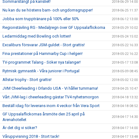
Sommarstängt på kansliet!
2018-06-29 14:00
Nu kan du se höstens barn- och ungdomsgrupper!
2018-06-25 11:37
Jobba som trupptränare på 100% eller 50%
2018-06-12 13:00
Regionstävling RG - Medaljregn över GF Uppsalaflickorna
2018-05-29 10:02
Ledarmiddag med Bowling och lotteri!
2018-05-24 15:02
Excaliburs försvarar JSM-guldet - Stort grattis!
2018-05-22 16:33
Fina prestationer på Hammarby Cup i helgen!
2018-05-22 16:22
TV-programmet Talang - Söker nya talanger!
2018-05-17 13:08
Rytmisk gymnastik - Våra juniorer i Portugal
2018-05-09 08:45
Allstar trophy - Stort grattis!
2018-05-02 12:00
JVM Cheerleading i Orlando USA - Vi håller tummarna!
2018-04-25 10:47
Vårt JVM-lag i cheerleading gästar TV4 nyhetsmorgon
2018-04-18 13:32
Beställ idag för leverans inom 4 veckor från Vera Sport
2018-04-18 08:52
GF Uppsalaflickornas årsmöte den 25 april på
2018-04-17 14:30
Arenahotellet
Är det dig vi söker?
2018-04-17 14:00
Våruppvisning 2018 - Stort tack!
2018-04-17 13:48