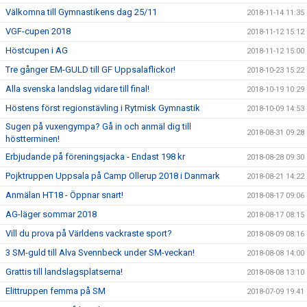
Välkomna till Gymnastikens dag 25/11
2018-11-14 11:35
VGF-cupen 2018
2018-11-12 15:12
Höstcupen i AG
2018-11-12 15:00
Tre gånger EM-GULD till GF Uppsalaflickor!
2018-10-23 15:22
Alla svenska landslag vidare till final!
2018-10-19 10:29
Höstens först regionstävling i Rytmisk Gymnastik
2018-10-09 14:53
Sugen på vuxengympa? Gå in och anmäl dig till
2018-08-31 09:28
höstterminen!
Erbjudande på föreningsjacka - Endast 198 kr
2018-08-28 09:30
Pojktruppen Uppsala på Camp Ollerup 2018 i Danmark
2018-08-21 14:22
Anmälan HT18 - Öppnar snart!
2018-08-17 09:06
AG-läger sommar 2018
2018-08-17 08:15
Vill du prova på Världens vackraste sport?
2018-08-09 08:16
3 SM-guld till Alva Svennbeck under SM-veckan!
2018-08-08 14:00
Grattis till landslagsplatserna!
2018-08-08 13:10
Elittruppen femma på SM
2018-07-09 19:41