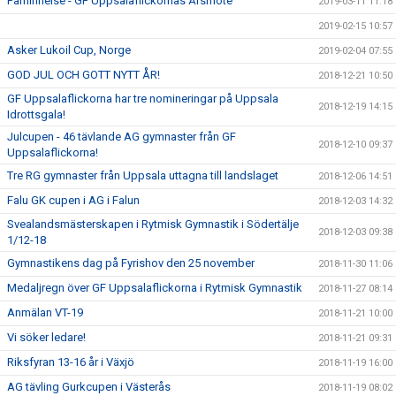
Påminnelse - GF Uppsalaflickornas Årsmöte
2019-03-11 11:18
2019-02-15 10:57
Asker Lukoil Cup, Norge
2019-02-04 07:55
GOD JUL OCH GOTT NYTT ÅR!
2018-12-21 10:50
GF Uppsalaflickorna har tre nomineringar på Uppsala
2018-12-19 14:15
Idrottsgala!
Julcupen - 46 tävlande AG gymnaster från GF
2018-12-10 09:37
Uppsalaflickorna!
Tre RG gymnaster från Uppsala uttagna till landslaget
2018-12-06 14:51
Falu GK cupen i AG i Falun
2018-12-03 14:32
Svealandsmästerskapen i Rytmisk Gymnastik i Södertälje
2018-12-03 09:38
1/12-18
Gymnastikens dag på Fyrishov den 25 november
2018-11-30 11:06
Medaljregn över GF Uppsalaflickorna i Rytmisk Gymnastik
2018-11-27 08:14
Anmälan VT-19
2018-11-21 10:00
Vi söker ledare!
2018-11-21 09:31
Riksfyran 13-16 år i Växjö
2018-11-19 16:00
AG tävling Gurkcupen i Västerås
2018-11-19 08:02