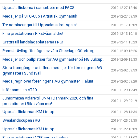
Uppsalaflickorna i samarbete med PACS
2019-12-27 12:46
Medaljer på STG-Cup i Artistisk Gymnastik
2019-12-27 09:39
Tre nomineringar till Uppsalas idrottsgala!
2019-12-17 15:09
Fina prestationer i Rikstvåan äldre!
2019-12-13 10:18
Grattis till landslagsplatserna i RG!
2019-12-11 15:23
Premiärtävling för några av våra Cheerlag i Göteborg
2019-12-09 16:26
Medaljer och pallplatser för AG gymnaster på HG Julcup!
2019-12-09 15:33
Stora framgångar och flera medaljer för föreningens AG-
2019-12-02 09:33
gymnaster i Sundsvall
Medaljregn över föreningens AG gymnaster i Falun!
2019-12-02 09:20
Inför anmälan VT20
2019-11-29 12:49
Juniormixen vidare till JNM i Danmark 2020 och fina
2019-11-29 09:19
prestationer i Rikstvåan mix!
Uppsalaflickornas KM i trupp
2019-11-28 14:34
Svealandscupen i RG
2019-11-25 09:35
Uppsalaflickornas KM i trupp
2019-11-22 10:09
Fina prestationer i VGF-cupen i helgen!
2019-11-11 13:07