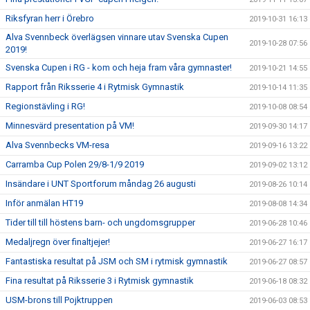
Riksfyran herr i Örebro
2019-10-31 16:13
Alva Svennbeck överlägsen vinnare utav Svenska Cupen
2019-10-28 07:56
2019!
Svenska Cupen i RG - kom och heja fram våra gymnaster!
2019-10-21 14:55
Rapport från Riksserie 4 i Rytmisk Gymnastik
2019-10-14 11:35
Regionstävling i RG!
2019-10-08 08:54
Minnesvärd presentation på VM!
2019-09-30 14:17
Alva Svennbecks VM-resa
2019-09-16 13:22
Carramba Cup Polen 29/8-1/9 2019
2019-09-02 13:12
Insändare i UNT Sportforum måndag 26 augusti
2019-08-26 10:14
Inför anmälan HT19
2019-08-08 14:34
Tider till till höstens barn- och ungdomsgrupper
2019-06-28 10:46
Medaljregn över finaltjejer!
2019-06-27 16:17
Fantastiska resultat på JSM och SM i rytmisk gymnastik
2019-06-27 08:57
Fina resultat på Riksserie 3 i Rytmisk gymnastik
2019-06-18 08:32
USM-brons till Pojktruppen
2019-06-03 08:53