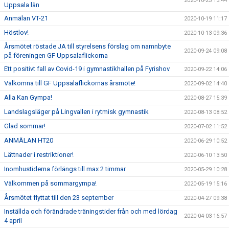
2020-10-23 13:44
Uppsala län
Anmälan VT-21
2020-10-19 11:17
Höstlov!
2020-10-13 09:36
Årsmötet röstade JA till styrelsens förslag om namnbyte
2020-09-24 09:08
på föreningen GF Uppsalaflickorna
Ett positivt fall av Covid-19 i gymnastikhallen på Fyrishov
2020-09-22 14:06
Välkomna till GF Uppsalaflickornas årsmöte!
2020-09-02 14:40
Alla Kan Gympa!
2020-08-27 15:39
Landslagsläger på Lingvallen i rytmisk gymnastik
2020-08-13 08:52
Glad sommar!
2020-07-02 11:52
ANMÄLAN HT20
2020-06-29 10:52
Lättnader i restriktioner!
2020-06-10 13:50
Inomhustiderna förlängs till max 2 timmar
2020-05-29 10:28
Välkommen på sommargympa!
2020-05-19 15:16
Årsmötet flyttat till den 23 september
2020-04-27 09:38
Inställda och förändrade träningstider från och med lördag
2020-04-03 16:57
4 april