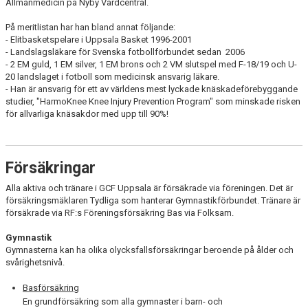
Allmänmedicin på Nyby Vårdcentral.
På meritlistan har han bland annat följande:
- Elitbasketspelare i Uppsala Basket 1996-2001
- Landslagsläkare för Svenska fotbollförbundet sedan 2006
- 2 EM guld, 1 EM silver, 1 EM brons och 2 VM slutspel med F-18/19 och U-
20 landslaget i fotboll som medicinsk ansvarig läkare.
- Han är ansvarig för ett av världens mest lyckade knäskadeförebyggande
studier, "HarmoKnee Knee Injury Prevention Program" som minskade risken
för allvarliga knäsakdor med upp till 90%!
Försäkringar
Alla aktiva och tränare i GCF Uppsala är försäkrade via föreningen. Det är
försäkringsmäklaren Tydliga som hanterar Gymnastikförbundet. Tränare är
försäkrade via RF:s Föreningsförsäkring Bas via Folksam.
Gymnastik
Gymnasterna kan ha olika olycksfallsförsäkringar beroende på ålder och
svårighetsnivå.
Basförsäkring
En grundförsäkring som alla gymnaster i barn- och