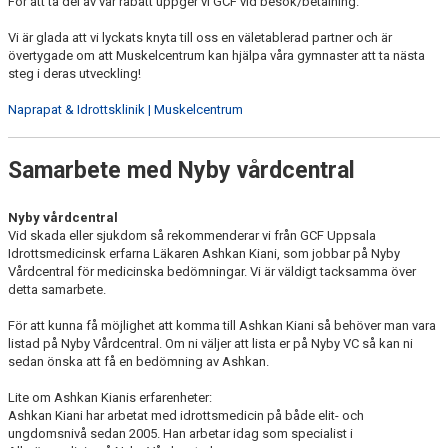
För att ta del av vår rabatt uppger vi GCF vid besök/betalning.
Vi är glada att vi lyckats knyta till oss en väletablerad partner och är
övertygade om att Muskelcentrum kan hjälpa våra gymnaster att ta nästa
steg i deras utveckling!
Naprapat & Idrottsklinik | Muskelcentrum
Samarbete med Nyby vårdcentral
Nyby vårdcentral
Vid skada eller sjukdom så rekommenderar vi från GCF Uppsala
Idrottsmedicinsk erfarna Läkaren Ashkan Kiani, som jobbar på Nyby
Vårdcentral för medicinska bedömningar. Vi är väldigt tacksamma över
detta samarbete.
För att kunna få möjlighet att komma till Ashkan Kiani så behöver man vara
listad på Nyby Vårdcentral. Om ni väljer att lista er på Nyby VC så kan ni
sedan önska att få en bedömning av Ashkan.
Lite om Ashkan Kianis erfarenheter:
Ashkan Kiani har arbetat med idrottsmedicin på både elit- och
ungdomsnivå sedan 2005. Han arbetar idag som specialist i