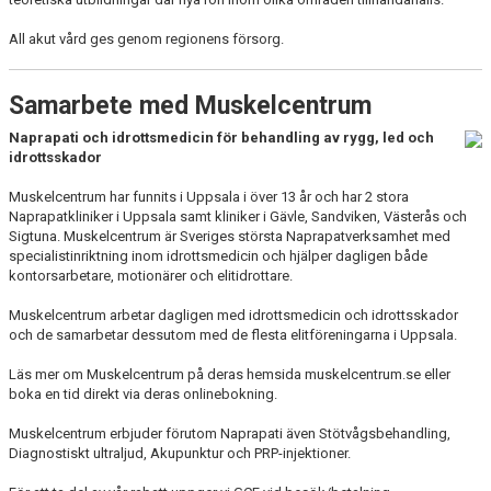
NYHETER
All akut vård ges genom regionens försorg.
FÖR MEDLEMMAR
Samarbete med Muskelcentrum
HÄLSA & FÖRSÄKRING
Naprapati och idrottsmedicin för behandling av rygg, led och
idrottsskador
MEDLEMSAPPEN
Muskelcentrum har funnits i Uppsala i över 13 år och har 2 stora
PARTNERS
Naprapatkliniker i Uppsala samt kliniker i Gävle, Sandviken, Västerås och
Sigtuna. Muskelcentrum är Sveriges största Naprapatverksamhet med
specialistinriktning inom idrottsmedicin och hjälper dagligen både
TRYGG IDROTT
kontorsarbetare, motionärer och elitidrottare.
FAQ
Muskelcentrum arbetar dagligen med idrottsmedicin och idrottsskador
och de samarbetar dessutom med de flesta elitföreningarna i Uppsala.
Läs mer om Muskelcentrum på deras hemsida muskelcentrum.se eller
boka en tid direkt via deras onlinebokning.
Muskelcentrum erbjuder förutom Naprapati även Stötvågsbehandling,
Diagnostiskt ultraljud, Akupunktur och PRP-injektioner.