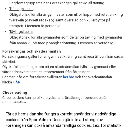
ungdomsgrupperna har. Försäkringen gäller vid all träning.
Träningslicens
Obligatorisk för alla av gymnaster som utför hopp med rotation kring
tväraxeln (oavsett redskap) samt överslag och kullerbyttor på
trampett. Licensen är personlig.
Tävlingslicens
Obligatorisk för alla gymnaster som deltar på tävling med gymnaster
från annan klubb med poängbedömning. Licensen är personlig.
Försäkringar och skadeanmälan
Försäkringarna gäller för all gymnastikträning samt resa till och från sådan
aktivitet.
Olycksfall anmäls genom att en skadeanmälan fylls i av gymnast eller
vårdnadshavare samt en representant från föreningen.
För mer info om försäkringsvillkoren
läs här
och för skadeanmälan
klicka
HÄR.
Cheerleading
Cheerleaders kan ha olika olycksfallsförsäkringar beroende på
träning/tävling.
Läs mer här:
Licens och föreningstillhörighet - Svenska
För att hemsidan ska fungera korrekt använder vi nödvändiga
Cheerleadingförbundet
cookies från SportAdmin. Dessa går inte att stänga av.
Föreningen kan också använda frivilliga cookies, t.ex. för statistik