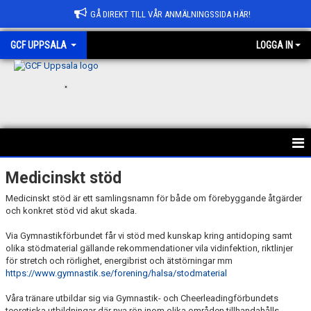
GÅ DIREKT TILL VÅR ANMÄLNINGSSIDA HÄR!
GCF UPPSALA
LOGGA IN
.
HEM
Medicinskt stöd
Medicinskt stöd är ett samlingsnamn för både om förebyggande åtgärder
ANMÄLAN
och konkret stöd vid akut skada.
OM GCF UPPSALA
Via Gymnastikförbundet får vi stöd med kunskap kring antidoping samt
olika stödmaterial gällande rekommendationer vila vidinfektion, riktlinjer
för stretch och rörlighet, energibrist och ätstörningar mm
FÖRENINGSKOLLEKTION
https://www.gymnastik.se/forening/halsa/stodmaterial
BÖRJA HOS OSS
Våra tränare utbildar sig via Gymnastik- och Cheerleadingförbundets
teoretiska utbildningar där nya rön inom olika områden tillhandahålls.