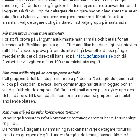
NYHETER
medlem). Då får du en engångskod till den mejlen som du använder för att
logga in. Då får du upp de deltagare du tidigare någon gång anmält eller en
ruta där du fyller i nya medlemmens personnummer för att fortsätta
FÖR MEDLEMMAR
anmälan. Välj deltagare och gå vidare till att välja grupp på nästa sida.
PARTNERS
Får man prova innan man anmäler?
För att få prova på vår gymnastik måste man anmäla och betala för att
licenser och försäkringar ska gälla. Efter anmälan har du enligt avtalstexten
TRYGG IDROTT
rätt till två veckors prova på, om du inte vill gå kvar efter dessa gånger
meddelar du det då direkt till kansliet på
info@gcfuppsala.se
och då
FAQ
återbetalar vi avgiften minus 100 kr administrativ avgift.
Kan man ställa sig på kö om gruppen är full?
Ifall gruppen är full kan du prenumerera på denna. Detta gör du genom att
klicka på knappen "bevaka" som kommer upp när du är inloggad och är
vid den fullbokade gruppen. Då får du ett mail om en plats dyker upp och
det är då först till kvarn då alla som prenumererar på gruppen får mailet
angående platsen.
Kan man stå på kö inför kommande termin?
Vi har inga kösystem inför kommande terminer, däremot har vi förtur enligt
följande;
De första två dagarna av anmälningsveckan har varje deltagare förtur till
exakt den gruppen de gått i under föregående termin, oavsett ålder på