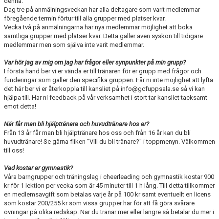
denna.
Dag tre på anmälningsveckan har alla deltagare som varit medlemmar
föregående termin förtur till alla grupper med platser kvar.
Vecka två på anmälningarna har nya medlemmar möjlighet att boka
samtliga grupper med platser kvar. Detta gäller även syskon till tidigare
medlemmar men som själva inte varit medlemmar.
Var hör jag av mig om jag har frågor eller synpunkter på min grupp?
I första hand ber vi er vända er till tränaren för er grupp med frågor och
funderingar som gäller den specifika gruppen. Får ni inte möjlighet att lyfta
det här ber vi er återkoppla till kansliet på info@gcfuppsala.se så vi kan
hjälpa till. Har ni feedback på vår verksamhet i stort tar kansliet tacksamt
emot detta!
När får man bli hjälptränare och huvudtränare hos er?
Från 13 år får man bli hjälptränare hos oss och från 16 år kan du bli
huvudtränare! Se gärna fliken "Vill du bli tränare?" i toppmenyn. Välkommen
till oss!
Vad kostar er gymnastik?
Våra barngrupper och träningslag i cheerleading och gymnastik kostar 900
kr för 1 lektion per vecka som är 45 minuter till 1 h lång. Till detta tillkommer
en medlemsavgift som betalas varje år på 100 kr samt eventuellt en licens
som kostar 200/255 kr som vissa grupper har för att få göra svårare
övningar på olika redskap. När du tränar mer eller längre så betalar du mer i