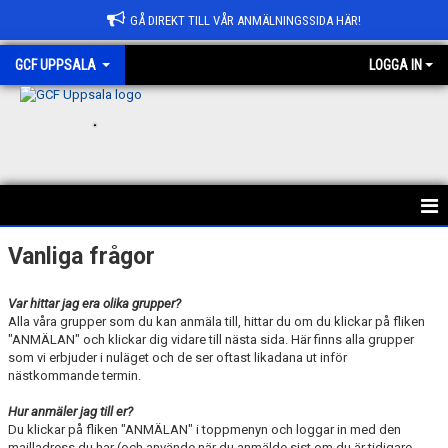
GÅ DIREKT TILL VÅR ANMÄLNINGSSIDA HÄR!
GCF UPPSALA
LOGGA IN
.
HEM
Vanliga frågor
ANMÄLAN
Var hittar jag era olika grupper?
Alla våra grupper som du kan anmäla till, hittar du om du klickar på fliken
OM GCF UPPSALA
"ANMÄLAN" och klickar dig vidare till nästa sida. Här finns alla grupper
som vi erbjuder i nuläget och de ser oftast likadana ut inför
nästkommande termin.
FÖRENINGSKOLLEKTION
Hur anmäler jag till er?
BÖRJA HOS OSS
Du klickar på fliken "ANMÄLAN" i toppmenyn och loggar in med den
mailladress du har (och använde när du anmälde sist om du är tidigare