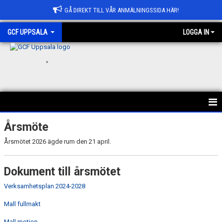
GÅ DIREKT TILL VÅR ANMÄLNINGSSIDA HÄR!
GCF UPPSALA
LOGGA IN
.
HEM
Årsmöte
Årsmötet 2026 ägde rum den 21 april.
ANMÄLAN
OM GCF UPPSALA
Dokument till årsmötet
Verksamhetsplan 2024-2028
KONTAKT
Mall fullmakt
KANSLI & STYRELSE
Mall motion