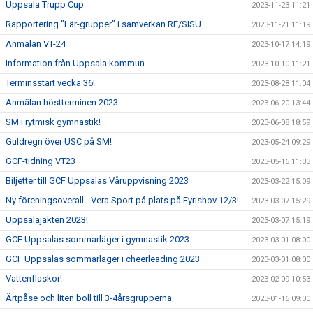
Uppsala Trupp Cup
2023-11-23 11:21
Rapportering ”Lär-grupper” i samverkan RF/SISU
2023-11-21 11:19
Anmälan VT-24
2023-10-17 14:19
Information från Uppsala kommun
2023-10-10 11:21
Terminsstart vecka 36!
2023-08-28 11:04
Anmälan höstterminen 2023
2023-06-20 13:44
SM i rytmisk gymnastik!
2023-06-08 18:59
Guldregn över USC på SM!
2023-05-24 09:29
GCF-tidning VT23
2023-05-16 11:33
Biljetter till GCF Uppsalas Våruppvisning 2023
2023-03-22 15:09
Ny föreningsoverall - Vera Sport på plats på Fyrishov 12/3!
2023-03-07 15:29
Uppsalajakten 2023!
2023-03-07 15:19
GCF Uppsalas sommarläger i gymnastik 2023
2023-03-01 08:00
GCF Uppsalas sommarläger i cheerleading 2023
2023-03-01 08:00
Vattenflaskor!
2023-02-09 10:53
Ärtpåse och liten boll till 3-4årsgrupperna
2023-01-16 09:00