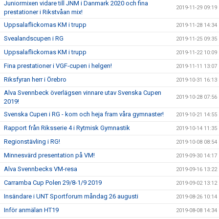
Juniormixen vidare till JNM i Danmark 2020 och fina
2019-11-29 09:19
prestationer i Rikstvåan mix!
Uppsalaflickornas KM i trupp
2019-11-28 14:34
Svealandscupen i RG
2019-11-25 09:35
Uppsalaflickornas KM i trupp
2019-11-22 10:09
Fina prestationer i VGF-cupen i helgen!
2019-11-11 13:07
Riksfyran herr i Örebro
2019-10-31 16:13
Alva Svennbeck överlägsen vinnare utav Svenska Cupen
2019-10-28 07:56
2019!
Svenska Cupen i RG - kom och heja fram våra gymnaster!
2019-10-21 14:55
Rapport från Riksserie 4 i Rytmisk Gymnastik
2019-10-14 11:35
Regionstävling i RG!
2019-10-08 08:54
Minnesvärd presentation på VM!
2019-09-30 14:17
Alva Svennbecks VM-resa
2019-09-16 13:22
Carramba Cup Polen 29/8-1/9 2019
2019-09-02 13:12
Insändare i UNT Sportforum måndag 26 augusti
2019-08-26 10:14
Inför anmälan HT19
2019-08-08 14:34