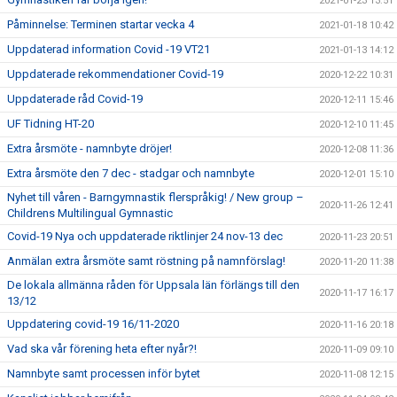
2021-01-23 13:51
Påminnelse: Terminen startar vecka 4
2021-01-18 10:42
Uppdaterad information Covid -19 VT21
2021-01-13 14:12
Uppdaterade rekommendationer Covid-19
2020-12-22 10:31
Uppdaterade råd Covid-19
2020-12-11 15:46
UF Tidning HT-20
2020-12-10 11:45
Extra årsmöte - namnbyte dröjer!
2020-12-08 11:36
Extra årsmöte den 7 dec - stadgar och namnbyte
2020-12-01 15:10
Nyhet till våren - Barngymnastik flerspråkig! / New group –
2020-11-26 12:41
Childrens Multilingual Gymnastic
Covid-19 Nya och uppdaterade riktlinjer 24 nov-13 dec
2020-11-23 20:51
Anmälan extra årsmöte samt röstning på namnförslag!
2020-11-20 11:38
De lokala allmänna råden för Uppsala län förlängs till den
2020-11-17 16:17
13/12
Uppdatering covid-19 16/11-2020
2020-11-16 20:18
Vad ska vår förening heta efter nyår?!
2020-11-09 09:10
Namnbyte samt processen inför bytet
2020-11-08 12:15