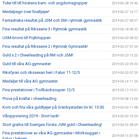
Tider till till höstens barn- och ungdomsgrupper
2019-06-28 10:46
Medaljregn över finaltjejer!
2019-06-27 16:17
Fantastiska resultat på JSM och SM i rytmisk gymnastik
2019-06-27 08:57
Fina resultat på Riksserie 3 i Rytmisk gymnastik
2019-06-18 08:32
USM-brons till Pojktruppen
2019-06-03 08:53
Fina resultat på Riksserie 2 i Rytmisk Gymnastik!
2019-05-27 07:24
Guld x 2 i Cheerleading på RM och JSM!
2019-05-23 15:23
Guld till våra AG-gymnaster
2019-05-22 09:03
Riksfyran och rikssexan herr i Falun 11-12/5
2019-05-20 07:29
Medaljer till våra AG gymnaster
2019-05-14 11:24
Fina prestationer i Trollbäckscupen 12/5
2019-05-13 10:51
Prova på kvällar i cheerleading
2019-05-08 15:04
Kom och fira våra guldtjejer på Gränbystaden lör kl. 15.00
2019-05-03 11:48
Våruppvisning 2019 - Stort tack!
2019-05-02 10:54
Stort grattis till Sveriges första JVM guld i Cheerleading!
2019-04-25 08:09
Fina prestationer av våra AG-gymnaster i Mörksuggan i
2019-04-15 07:58
Falun i helgen