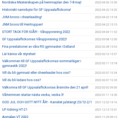
Nordiska Mästerskapen på hemmaplan den 7-8 maj!
2022-04-26 15:30
Historiskt namnbyte för GF Uppsalaflickorna!
2022-04-22 13:25
JVM-brons i cheerleading!
2022-04-22 13:18
JNM brons till Herrtruppen!
2022-04-22 13:10
STORT TACK FÖR IGÅR! - Våruppvisning 2022
2022-04-04 11:52
GF Uppsalaflickornas Våruppvisning 2022!
2022-03-08 12:00
Fina prestationer av våra RG gymnaster i Estland
2022-02-28 13:53
Lär känna vår styrelse!
2022-02-16 13:57
Välkommen till GF Uppsalaflickornas sommarläger i
2022-02-11 13:18
gymnastik 2022!
Vill du bli gymnast eller cheerleader hos oss?
2022-02-07 15:34
Vill du bli ledare hos oss?
2022-02-07 15:33
Välkomna till GF Uppsalaflickornas årsmöte den 21 april!
2022-02-02 09:00
Vårterminen startar nästa vecka, vecka 3!
2022-01-11 14:30
GOD JUL OCH GOTT NYTT ÅR! - Kansliet julstängt 23/12-2/1
2021-12-22 14:16
UF-tidning HT-21
2021-12-13 15:01
Anmälan VT 2022
2021-11-29 09:12