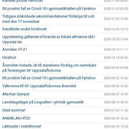
Kansliet jobbar hemifrån
2020-11-04 08:42
Ett positivt fall av Covid-10 i gymnastikhallen på Fyrishov
2020-11-03 09:33
Tidigare utskickade rekommendationer förlängs till och
2020-11-02 12:46
med den 17 november
Kanslitider under höstlovet
2020-10-26 12:13
Uppdatering gällande införande av lokala allmänna råd i
2020-10-23 13:44
Uppsala län
Anmälan VT-21
2020-10-19 11:17
Höstlov!
2020-10-13 09:36
Årsmötet röstade JA till styrelsens förslag om namnbyte
2020-09-24 09:08
på föreningen GF Uppsalaflickorna
Ett positivt fall av Covid-19 i gymnastikhallen på Fyrishov
2020-09-22 14:06
Välkomna till GF Uppsalaflickornas årsmöte!
2020-09-02 14:40
Alla Kan Gympa!
2020-08-27 15:39
Landslagsläger på Lingvallen i rytmisk gymnastik
2020-08-13 08:52
Glad sommar!
2020-07-02 11:52
ANMÄLAN HT20
2020-06-29 10:52
Lättnader i restriktioner!
2020-06-10 13:50