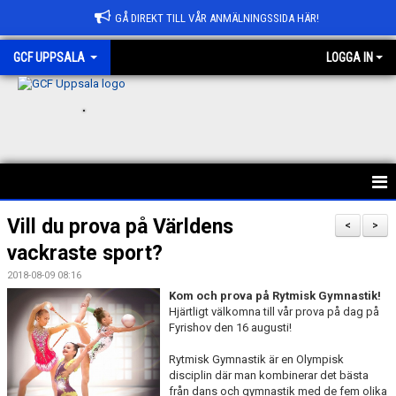
GÅ DIREKT TILL VÅR ANMÄLNINGSSIDA HÄR!
GCF UPPSALA
LOGGA IN
.
HEM
Vill du prova på Världens
<
>
vackraste sport?
ANMÄLAN
2018-08-09 08:16
OM GCF UPPSALA
Kom och prova på Rytmisk Gymnastik!
Hjärtligt välkomna till vår prova på dag på
Fyrishov den 16 augusti!
FÖRENINGSKOLLEKTION
Rytmisk Gymnastik är en Olympisk
BÖRJA HOS OSS
disciplin där man kombinerar det bästa
från dans och gymnastik med de fem olika