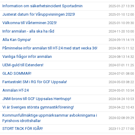
Information om säkerhetsincident Sportadmin
2025-01-27 13:39
Justerat datum för Våruppvisningen 2025!
2025-01-10 12:00
Välkomna till Vårterminen 2025!
2025-01-10 09:30
Inför anmälan - alla ska ha råd
2024-11-20 10:00
Alla Kan Gympa!
2024-09-19 14:19
Påminnelse inför anmälan till HT-24 med start vecka 36!
2024-08-15 11:52
Vanliga frågor inför anmälan
2024-08-13 14:32
UEM-guld till Extenders!
2024-07-01 11:25
GLAD SOMMAR!
2024-07-01 08:00
Fantastiskt SM i RG för GCF Uppsala!
2024-05-03 08:22
Anmälan HT-24
2024-05-01 10:54
JNM-brons till GCF Uppsalas Herrtrupp!
2024-04-24 10:53
Vi är Sveriges största gymnastikförening!
2024-04-22 10:43
Kommunfullmäktige uppmärksammar avbokningarna i
2024-02-08 09:29
Fyrishovs idrottshallar
STORT TACK FÖR IGÅR!
2023-11-27 17:00