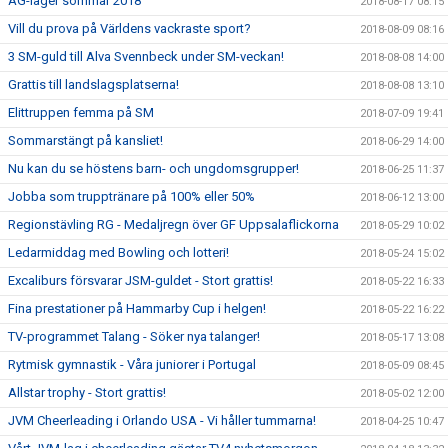
AG-läger sommar 2018
2018-08-17 08:15
Vill du prova på Världens vackraste sport?
2018-08-09 08:16
3 SM-guld till Alva Svennbeck under SM-veckan!
2018-08-08 14:00
Grattis till landslagsplatserna!
2018-08-08 13:10
Elittruppen femma på SM
2018-07-09 19:41
Sommarstängt på kansliet!
2018-06-29 14:00
Nu kan du se höstens barn- och ungdomsgrupper!
2018-06-25 11:37
Jobba som trupptränare på 100% eller 50%
2018-06-12 13:00
Regionstävling RG - Medaljregn över GF Uppsalaflickorna
2018-05-29 10:02
Ledarmiddag med Bowling och lotteri!
2018-05-24 15:02
Excaliburs försvarar JSM-guldet - Stort grattis!
2018-05-22 16:33
Fina prestationer på Hammarby Cup i helgen!
2018-05-22 16:22
TV-programmet Talang - Söker nya talanger!
2018-05-17 13:08
Rytmisk gymnastik - Våra juniorer i Portugal
2018-05-09 08:45
Allstar trophy - Stort grattis!
2018-05-02 12:00
JVM Cheerleading i Orlando USA - Vi håller tummarna!
2018-04-25 10:47