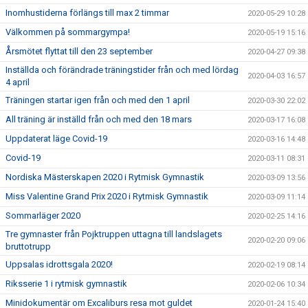
Inomhustiderna förlängs till max 2 timmar
2020-05-29 10:28
Välkommen på sommargympa!
2020-05-19 15:16
Årsmötet flyttat till den 23 september
2020-04-27 09:38
Inställda och förändrade träningstider från och med lördag
2020-04-03 16:57
4 april
Träningen startar igen från och med den 1 april
2020-03-30 22:02
All träning är inställd från och med den 18 mars
2020-03-17 16:08
Uppdaterat läge Covid-19
2020-03-16 14:48
Covid-19
2020-03-11 08:31
Nordiska Mästerskapen 2020 i Rytmisk Gymnastik
2020-03-09 13:56
Miss Valentine Grand Prix 2020 i Rytmisk Gymnastik
2020-03-09 11:14
Sommarläger 2020
2020-02-25 14:16
Tre gymnaster från Pojktruppen uttagna till landslagets
2020-02-20 09:06
bruttotrupp
Uppsalas idrottsgala 2020!
2020-02-19 08:14
Riksserie 1 i rytmisk gymnastik
2020-02-06 10:34
Minidokumentär om Excaliburs resa mot guldet
2020-01-24 15:40