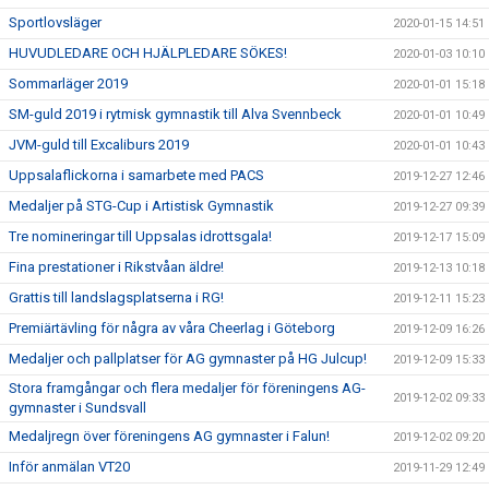
Sportlovsläger
2020-01-15 14:51
HUVUDLEDARE OCH HJÄLPLEDARE SÖKES!
2020-01-03 10:10
Sommarläger 2019
2020-01-01 15:18
SM-guld 2019 i rytmisk gymnastik till Alva Svennbeck
2020-01-01 10:49
JVM-guld till Excaliburs 2019
2020-01-01 10:43
Uppsalaflickorna i samarbete med PACS
2019-12-27 12:46
Medaljer på STG-Cup i Artistisk Gymnastik
2019-12-27 09:39
Tre nomineringar till Uppsalas idrottsgala!
2019-12-17 15:09
Fina prestationer i Rikstvåan äldre!
2019-12-13 10:18
Grattis till landslagsplatserna i RG!
2019-12-11 15:23
Premiärtävling för några av våra Cheerlag i Göteborg
2019-12-09 16:26
Medaljer och pallplatser för AG gymnaster på HG Julcup!
2019-12-09 15:33
Stora framgångar och flera medaljer för föreningens AG-
2019-12-02 09:33
gymnaster i Sundsvall
Medaljregn över föreningens AG gymnaster i Falun!
2019-12-02 09:20
Inför anmälan VT20
2019-11-29 12:49