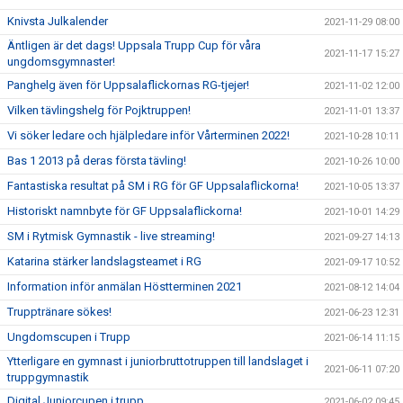
Knivsta Julkalender
2021-11-29 08:00
Äntligen är det dags! Uppsala Trupp Cup för våra
2021-11-17 15:27
ungdomsgymnaster!
Panghelg även för Uppsalaflickornas RG-tjejer!
2021-11-02 12:00
Vilken tävlingshelg för Pojktruppen!
2021-11-01 13:37
Vi söker ledare och hjälpledare inför Vårterminen 2022!
2021-10-28 10:11
Bas 1 2013 på deras första tävling!
2021-10-26 10:00
Fantastiska resultat på SM i RG för GF Uppsalaflickorna!
2021-10-05 13:37
Historiskt namnbyte för GF Uppsalaflickorna!
2021-10-01 14:29
SM i Rytmisk Gymnastik - live streaming!
2021-09-27 14:13
Katarina stärker landslagsteamet i RG
2021-09-17 10:52
Information inför anmälan Höstterminen 2021
2021-08-12 14:04
Trupptränare sökes!
2021-06-23 12:31
Ungdomscupen i Trupp
2021-06-14 11:15
Ytterligare en gymnast i juniorbruttotruppen till landslaget i
2021-06-11 07:20
truppgymnastik
Digital Juniorcupen i trupp
2021-06-02 09:45