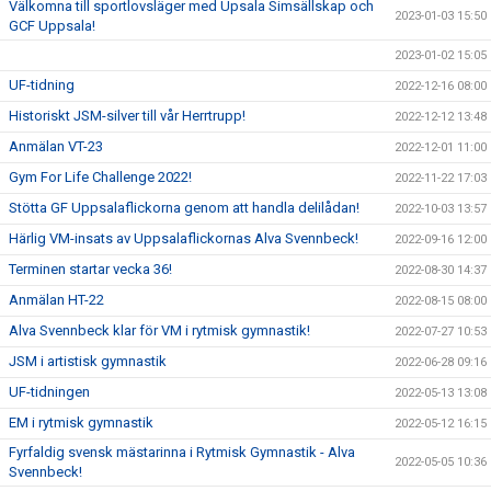
Välkomna till sportlovsläger med Upsala Simsällskap och
2023-01-03 15:50
GCF Uppsala!
2023-01-02 15:05
UF-tidning
2022-12-16 08:00
Historiskt JSM-silver till vår Herrtrupp!
2022-12-12 13:48
Anmälan VT-23
2022-12-01 11:00
Gym For Life Challenge 2022!
2022-11-22 17:03
Stötta GF Uppsalaflickorna genom att handla delilådan!
2022-10-03 13:57
Härlig VM-insats av Uppsalaflickornas Alva Svennbeck!
2022-09-16 12:00
Terminen startar vecka 36!
2022-08-30 14:37
Anmälan HT-22
2022-08-15 08:00
Alva Svennbeck klar för VM i rytmisk gymnastik!
2022-07-27 10:53
JSM i artistisk gymnastik
2022-06-28 09:16
UF-tidningen
2022-05-13 13:08
EM i rytmisk gymnastik
2022-05-12 16:15
Fyrfaldig svensk mästarinna i Rytmisk Gymnastik - Alva
2022-05-05 10:36
Svennbeck!