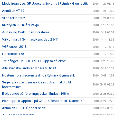
Medaljregn över GF Uppsalaflickorna i Rytmisk Gymnastik
2018-11-27 08:14
Anmälan VT-19
2018-11-21 10:00
Vi söker ledare!
2018-11-21 09:31
Riksfyran 13-16 år i Växjö
2018-11-19 16:00
AG tävling Gurkcupen i Västerås
2018-11-19 08:02
Välkomna till Gymnastikens dag 25/11
2018-11-14 11:35
VGF-cupen 2018
2018-11-12 15:12
Höstcupen i AG
2018-11-12 15:00
Tre gånger EM-GULD till GF Uppsalaflickor!
2018-10-23 15:22
Alla svenska landslag vidare till final!
2018-10-19 10:29
Höstens först regionstävling i Rytmisk Gymnastik
2018-10-09 14:53
Sugen på vuxengympa? Gå in och anmäl dig till
2018-08-31 09:28
höstterminen!
Erbjudande på föreningsjacka - Endast 198 kr
2018-08-28 09:30
Pojktruppen Uppsala på Camp Ollerup 2018 i Danmark
2018-08-21 14:22
Anmälan HT18 - Öppnar snart!
2018-08-17 09:06