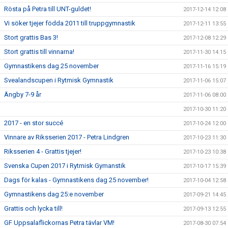
Rösta på Petra till UNT-guldet!
2017-12-14 12:08
Vi söker tjejer födda 2011 till truppgymnastik
2017-12-11 13:55
Stort grattis Bas 3!
2017-12-08 12:29
Stort grattis till vinnarna!
2017-11-30 14:15
Gymnastikens dag 25 november
2017-11-16 15:19
Svealandscupen i Rytmisk Gymnastik
2017-11-06 15:07
Ängby 7-9 år
2017-11-06 08:00
2017-10-30 11:20
2017 - en stor succé
2017-10-24 12:00
Vinnare av Riksserien 2017 - Petra Lindgren
2017-10-23 11:30
Riksserien 4 - Grattis tjejer!
2017-10-23 10:38
Svenska Cupen 2017 i Rytmisk Gymanstik
2017-10-17 15:39
Dags för kalas - Gymnastikens dag 25 november!
2017-10-04 12:58
Gymnastikens dag 25:e november
2017-09-21 14:45
Grattis och lycka till!
2017-09-13 12:55
GF Uppsalaflickornas Petra tävlar VM!
2017-08-30 07:54