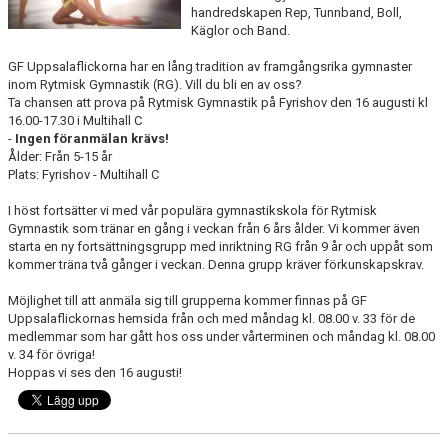
handredskapen Rep, Tunnband, Boll,
NYHETER
Käglor och Band.
FÖR MEDLEMMAR
GF Uppsalaflickorna har en lång tradition av framgångsrika gymnaster
inom Rytmisk Gymnastik (RG). Vill du bli en av oss?
Ta chansen att prova på Rytmisk Gymnastik på Fyrishov den 16 augusti kl
PARTNERS
16.00-17.30 i Multihall C
-
Ingen föranmälan krävs!
TRYGG IDROTT
Ålder: Från 5-15 år
Plats: Fyrishov - Multihall C
FAQ
I höst fortsätter vi med vår populära gymnastikskola för Rytmisk
Gymnastik som tränar en gång i veckan från 6 års ålder. Vi kommer även
starta en ny fortsättningsgrupp med inriktning RG från 9 år och uppåt som
kommer träna två gånger i veckan. Denna grupp kräver förkunskapskrav.
Möjlighet till att anmäla sig till grupperna kommer finnas på GF
Uppsalaflickornas hemsida från och med måndag kl. 08.00 v. 33 för de
medlemmar som har gått hos oss under vårterminen och måndag kl. 08.00
v. 34 för övriga!
Hoppas vi ses den 16 augusti!