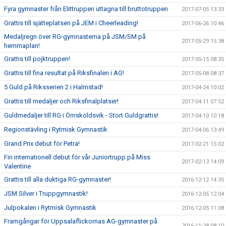
Fyra gymnaster från Elittruppen uttagna till bruttotruppen
2017-07-05 13:33
Grattis till sjätteplatsen på JEM i Cheerleading!
2017-06-26 10:46
Medaljregn över RG-gymnasterna på JSM/SM på
2017-05-29 15:38
hemmaplan!
Grattis till pojktruppen!
2017-05-15 08:35
Grattis till fina resultat på Riksfinalen i AG!
2017-05-08 08:37
5 Guld på Riksserien 2 i Halmstad!
2017-04-24 10:02
Grattis till medaljer och Riksfinalplatser!
2017-04-11 07:52
Guldmedaljer till RG i Örnsköldsvik - Stort Guldgrattis!
2017-04-10 10:18
Regionstävling i Rytmisk Gymnastik
2017-04-06 13:49
Grand Prix debut för Petra!
2017-02-21 15:02
Fin internationell debut för vår Juniortrupp på Miss
2017-02-13 14:09
Valentine
Grattis till alla duktiga RG-gymnaster!
2016-12-12 14:35
JSM Silver i Truppgymnastik!
2016-12-05 12:04
Julpokalen i Rytmisk Gymnastik
2016-12-05 11:08
Framgångar för Uppsalaflickornas AG-gymnaster på
2016-11-28 08:10