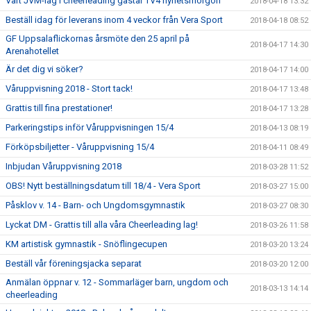
Vårt JVM-lag i cheerleading gästar TV4 nyhetsmorgon
2018-04-18 13:32
Beställ idag för leverans inom 4 veckor från Vera Sport
2018-04-18 08:52
GF Uppsalaflickornas årsmöte den 25 april på
2018-04-17 14:30
Arenahotellet
Är det dig vi söker?
2018-04-17 14:00
Våruppvisning 2018 - Stort tack!
2018-04-17 13:48
Grattis till fina prestationer!
2018-04-17 13:28
Parkeringstips inför Våruppvisningen 15/4
2018-04-13 08:19
Förköpsbiljetter - Våruppvisning 15/4
2018-04-11 08:49
Inbjudan Våruppvisning 2018
2018-03-28 11:52
OBS! Nytt beställningsdatum till 18/4 - Vera Sport
2018-03-27 15:00
Påsklov v. 14 - Barn- och Ungdomsgymnastik
2018-03-27 08:30
Lyckat DM - Grattis till alla våra Cheerleading lag!
2018-03-26 11:58
KM artistisk gymnastik - Snöflingecupen
2018-03-20 13:24
Beställ vår föreningsjacka separat
2018-03-20 12:00
Anmälan öppnar v. 12 - Sommarläger barn, ungdom och
2018-03-13 14:14
cheerleading