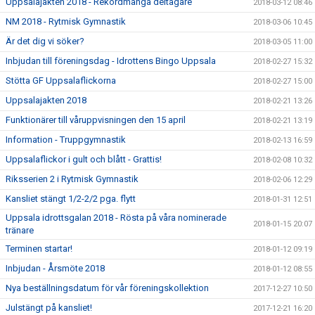
Uppsalajakten 2018 - Rekordmånga deltagare
2018-03-12 08:46
NM 2018 - Rytmisk Gymnastik
2018-03-06 10:45
Är det dig vi söker?
2018-03-05 11:00
Inbjudan till föreningsdag - Idrottens Bingo Uppsala
2018-02-27 15:32
Stötta GF Uppsalaflickorna
2018-02-27 15:00
Uppsalajakten 2018
2018-02-21 13:26
Funktionärer till våruppvisningen den 15 april
2018-02-21 13:19
Information - Truppgymnastik
2018-02-13 16:59
Uppsalaflickor i gult och blått - Grattis!
2018-02-08 10:32
Riksserien 2 i Rytmisk Gymnastik
2018-02-06 12:29
Kansliet stängt 1/2-2/2 pga. flytt
2018-01-31 12:51
Uppsala idrottsgalan 2018 - Rösta på våra nominerade
2018-01-15 20:07
tränare
Terminen startar!
2018-01-12 09:19
Inbjudan - Årsmöte 2018
2018-01-12 08:55
Nya beställningsdatum för vår föreningskollektion
2017-12-27 10:50
Julstängt på kansliet!
2017-12-21 16:20