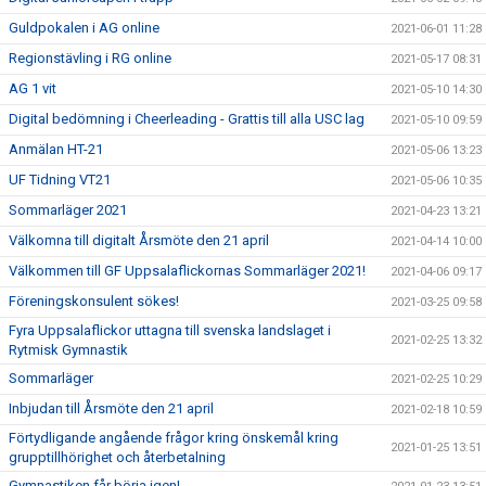
Guldpokalen i AG online
2021-06-01 11:28
Regionstävling i RG online
2021-05-17 08:31
AG 1 vit
2021-05-10 14:30
Digital bedömning i Cheerleading - Grattis till alla USC lag
2021-05-10 09:59
Anmälan HT-21
2021-05-06 13:23
UF Tidning VT21
2021-05-06 10:35
Sommarläger 2021
2021-04-23 13:21
Välkomna till digitalt Årsmöte den 21 april
2021-04-14 10:00
Välkommen till GF Uppsalaflickornas Sommarläger 2021!
2021-04-06 09:17
Föreningskonsulent sökes!
2021-03-25 09:58
Fyra Uppsalaflickor uttagna till svenska landslaget i
2021-02-25 13:32
Rytmisk Gymnastik
Sommarläger
2021-02-25 10:29
Inbjudan till Årsmöte den 21 april
2021-02-18 10:59
Förtydligande angående frågor kring önskemål kring
2021-01-25 13:51
grupptillhörighet och återbetalning
Gymnastiken får börja igen!