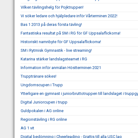
Vilken tävlingshelg för Pojktruppen!
Vi söker ledare och hjälpledare inför Vårterminen 2022!
Bas 1 2013 på deras första tävling!
Fantastiska resultat på SM i RG för GF Uppsalaflickorna!
Historiskt namnbyte för GF Uppsalaflickorna!
SM i Rytmisk Gymnastik - live streaming!
Katarina stärker landslagsteamet i RG
Information inför anmälan Höstterminen 2021
Trupptränare sökes!
Ungdomscupen i Trupp
Ytterligare en gymnast i juniorbruttotruppen till landslaget i trupp
Digital Juniorcupen i trupp
Guldpokalen i AG online
Regionstävling i RG online
AG 1 vit
Digital bedömning i Cheerleading - Grattis till alla USC lag