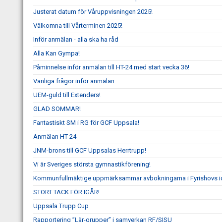
Justerat datum för Våruppvisningen 2025!
Välkomna till Vårterminen 2025!
Inför anmälan - alla ska ha råd
Alla Kan Gympa!
Påminnelse inför anmälan till HT-24 med start vecka 36!
Vanliga frågor inför anmälan
UEM-guld till Extenders!
GLAD SOMMAR!
Fantastiskt SM i RG för GCF Uppsala!
Anmälan HT-24
JNM-brons till GCF Uppsalas Herrtrupp!
Vi är Sveriges största gymnastikförening!
Kommunfullmäktige uppmärksammar avbokningarna i Fyrishovs id
STORT TACK FÖR IGÅR!
Uppsala Trupp Cup
Rapportering ”Lär-grupper” i samverkan RF/SISU