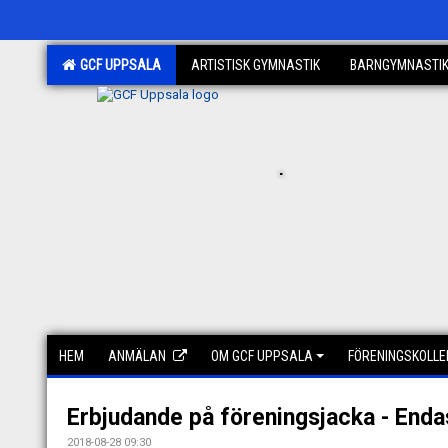
GCF UPPSALA
ARTISTISK GYMNASTIK
BARNGYMNASTI
.
HEM
ANMÄLAN
OM GCF UPPSALA
FÖRENINGSKOLLE
Erbjudande på föreningsjacka - Enda
2018-08-28 09:30