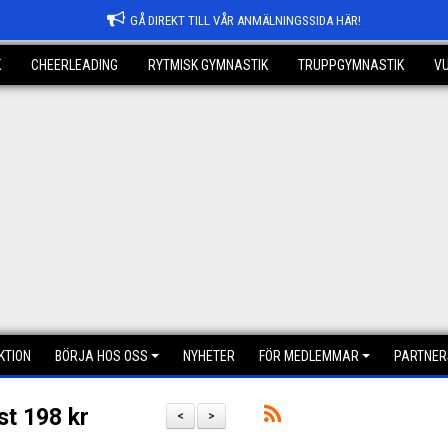
GÅ DIREKT TILL VÅR ANMÄLNINGSSIDA HÄR!
K
CHEERLEADING
RYTMISK GYMNASTIK
TRUPPGYMNASTIK
V
KTION
BÖRJA HOS OSS
NYHETER
FÖR MEDLEMMAR
PARTNER
st 198 kr
<
>