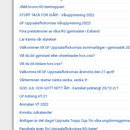
JNM brons till Herrtruppen!
STORT TACK FÖR IGÅR! - Våruppvisning 2022
GF Uppsalaflickornas Våruppvisning 2022!
Fina prestationer av våra RG gymnaster i Estland
Lär känna vår styrelse!
Välkommen till GF Uppsalaflickornas sommarläger i gymnastik 20
Vill du bli gymnast eller cheerleader hos oss?
Vill du bli ledare hos oss?
Välkomna till GF Uppsalaflickornas årsmöte den 21 april!
Vårterminen startar nästa vecka, vecka 3!
GOD JUL OCH GOTT NYTT ÅR! - Kansliet julstängt 23/12-2/1
UF-tidning HT-21
Anmälan VT 2022
Knivsta Julkalender
Äntligen är det dags! Uppsala Trupp Cup för våra ungdomsgymnas
Panghelg även för Uppsalaflickornas RG-tjejer!