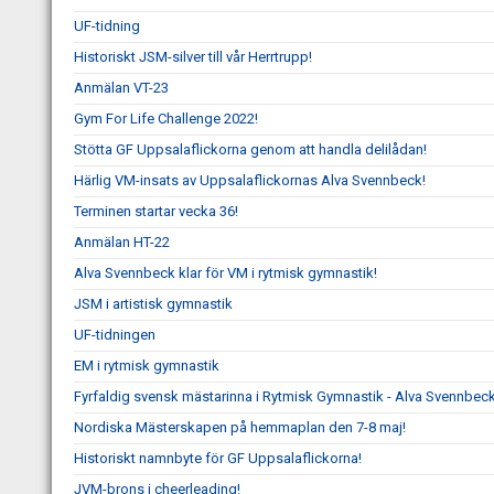
UF-tidning
Historiskt JSM-silver till vår Herrtrupp!
Anmälan VT-23
Gym For Life Challenge 2022!
Stötta GF Uppsalaflickorna genom att handla delilådan!
Härlig VM-insats av Uppsalaflickornas Alva Svennbeck!
Terminen startar vecka 36!
Anmälan HT-22
Alva Svennbeck klar för VM i rytmisk gymnastik!
JSM i artistisk gymnastik
UF-tidningen
EM i rytmisk gymnastik
Fyrfaldig svensk mästarinna i Rytmisk Gymnastik - Alva Svennbeck
Nordiska Mästerskapen på hemmaplan den 7-8 maj!
Historiskt namnbyte för GF Uppsalaflickorna!
JVM-brons i cheerleading!