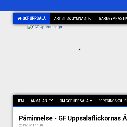
GCF UPPSALA
ARTISTISK GYMNASTIK
BARNGYMNASTI
.
HEM
ANMÄLAN
OM GCF UPPSALA
FÖRENINGSKOLLE
Påminnelse - GF Uppsalaflickornas 
2019-03-11 11:18