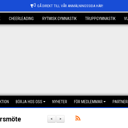
GÅ DIREKT TILL VÅR ANMÄLNINGSSIDA HÄR!
K
CHEERLEADING
RYTMISK GYMNASTIK
TRUPPGYMNASTIK
V
KTION
BÖRJA HOS OSS
NYHETER
FÖR MEDLEMMAR
PARTNER
Årsmöte
<
>