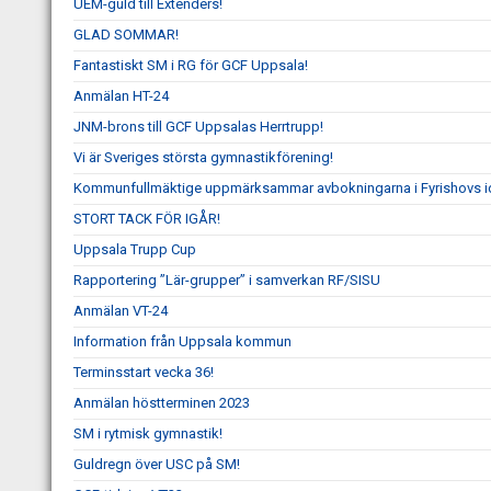
UEM-guld till Extenders!
GLAD SOMMAR!
Fantastiskt SM i RG för GCF Uppsala!
Anmälan HT-24
JNM-brons till GCF Uppsalas Herrtrupp!
Vi är Sveriges största gymnastikförening!
Kommunfullmäktige uppmärksammar avbokningarna i Fyrishovs id
STORT TACK FÖR IGÅR!
Uppsala Trupp Cup
Rapportering ”Lär-grupper” i samverkan RF/SISU
Anmälan VT-24
Information från Uppsala kommun
Terminsstart vecka 36!
Anmälan höstterminen 2023
SM i rytmisk gymnastik!
Guldregn över USC på SM!