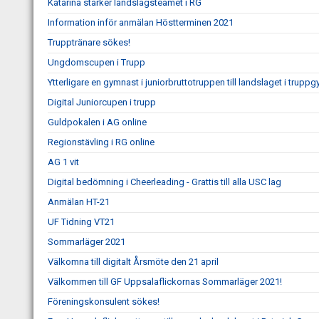
Katarina stärker landslagsteamet i RG
Information inför anmälan Höstterminen 2021
Trupptränare sökes!
Ungdomscupen i Trupp
Ytterligare en gymnast i juniorbruttotruppen till landslaget i trupp
Digital Juniorcupen i trupp
Guldpokalen i AG online
Regionstävling i RG online
AG 1 vit
Digital bedömning i Cheerleading - Grattis till alla USC lag
Anmälan HT-21
UF Tidning VT21
Sommarläger 2021
Välkomna till digitalt Årsmöte den 21 april
Välkommen till GF Uppsalaflickornas Sommarläger 2021!
Föreningskonsulent sökes!