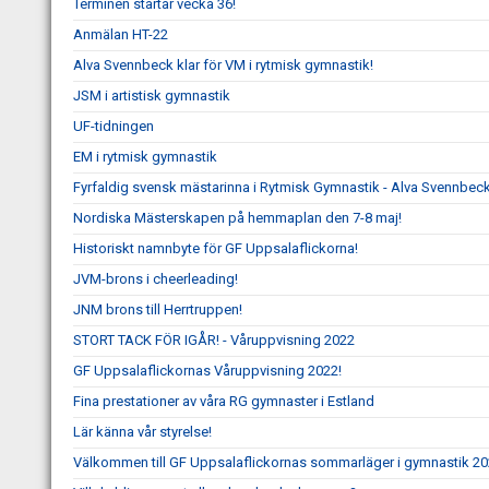
Terminen startar vecka 36!
Anmälan HT-22
Alva Svennbeck klar för VM i rytmisk gymnastik!
JSM i artistisk gymnastik
UF-tidningen
EM i rytmisk gymnastik
Fyrfaldig svensk mästarinna i Rytmisk Gymnastik - Alva Svennbeck
Nordiska Mästerskapen på hemmaplan den 7-8 maj!
Historiskt namnbyte för GF Uppsalaflickorna!
JVM-brons i cheerleading!
JNM brons till Herrtruppen!
STORT TACK FÖR IGÅR! - Våruppvisning 2022
GF Uppsalaflickornas Våruppvisning 2022!
Fina prestationer av våra RG gymnaster i Estland
Lär känna vår styrelse!
Välkommen till GF Uppsalaflickornas sommarläger i gymnastik 20