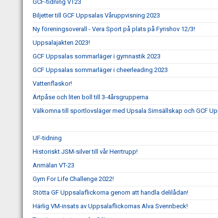
GCF-tidning VT23
Biljetter till GCF Uppsalas Våruppvisning 2023
Ny föreningsoverall - Vera Sport på plats på Fyrishov 12/3!
Uppsalajakten 2023!
GCF Uppsalas sommarläger i gymnastik 2023
GCF Uppsalas sommarläger i cheerleading 2023
Vattenflaskor!
Ärtpåse och liten boll till 3-4årsgrupperna
Välkomna till sportlovsläger med Upsala Simsällskap och GCF Up
UF-tidning
Historiskt JSM-silver till vår Herrtrupp!
Anmälan VT-23
Gym For Life Challenge 2022!
Stötta GF Uppsalaflickorna genom att handla delilådan!
Härlig VM-insats av Uppsalaflickornas Alva Svennbeck!