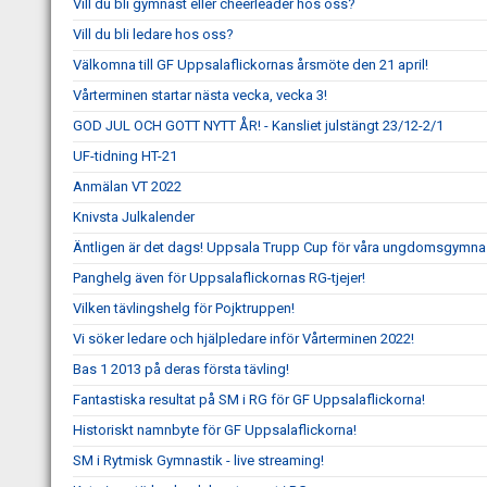
Vill du bli gymnast eller cheerleader hos oss?
Vill du bli ledare hos oss?
Välkomna till GF Uppsalaflickornas årsmöte den 21 april!
Vårterminen startar nästa vecka, vecka 3!
GOD JUL OCH GOTT NYTT ÅR! - Kansliet julstängt 23/12-2/1
UF-tidning HT-21
Anmälan VT 2022
Knivsta Julkalender
Äntligen är det dags! Uppsala Trupp Cup för våra ungdomsgymnas
Panghelg även för Uppsalaflickornas RG-tjejer!
Vilken tävlingshelg för Pojktruppen!
Vi söker ledare och hjälpledare inför Vårterminen 2022!
Bas 1 2013 på deras första tävling!
Fantastiska resultat på SM i RG för GF Uppsalaflickorna!
Historiskt namnbyte för GF Uppsalaflickorna!
SM i Rytmisk Gymnastik - live streaming!