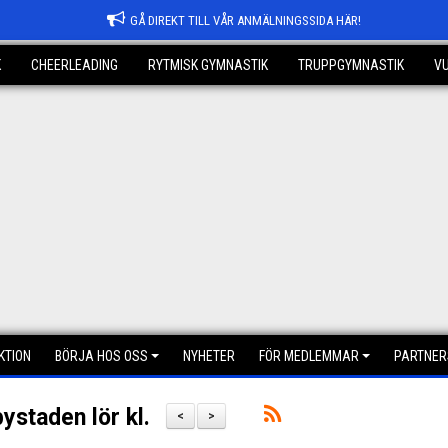
GÅ DIREKT TILL VÅR ANMÄLNINGSSIDA HÄR!
K
CHEERLEADING
RYTMISK GYMNASTIK
TRUPPGYMNASTIK
V
KTION
BÖRJA HOS OSS
NYHETER
FÖR MEDLEMMAR
PARTNER
ystaden lör kl.
<
>