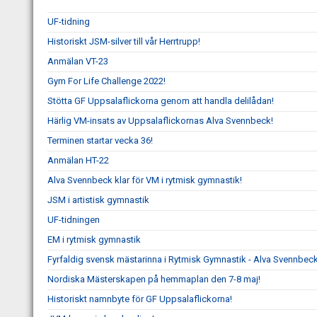
UF-tidning
Historiskt JSM-silver till vår Herrtrupp!
Anmälan VT-23
Gym For Life Challenge 2022!
Stötta GF Uppsalaflickorna genom att handla delilådan!
Härlig VM-insats av Uppsalaflickornas Alva Svennbeck!
Terminen startar vecka 36!
Anmälan HT-22
Alva Svennbeck klar för VM i rytmisk gymnastik!
JSM i artistisk gymnastik
UF-tidningen
EM i rytmisk gymnastik
Fyrfaldig svensk mästarinna i Rytmisk Gymnastik - Alva Svennbeck
Nordiska Mästerskapen på hemmaplan den 7-8 maj!
Historiskt namnbyte för GF Uppsalaflickorna!