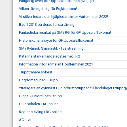
Panghelg även för Uppsalaflickornas RG-tjejer!
Vilken tävlingshelg för Pojktruppen!
Vi söker ledare och hjälpledare inför Vårterminen 2022!
Bas 1 2013 på deras första tävling!
Fantastiska resultat på SM i RG för GF Uppsalaflickorna!
Historiskt namnbyte för GF Uppsalaflickorna!
SM i Rytmisk Gymnastik - live streaming!
Katarina stärker landslagsteamet i RG
Information inför anmälan Höstterminen 2021
Trupptränare sökes!
Ungdomscupen i Trupp
Ytterligare en gymnast i juniorbruttotruppen till landslaget i trupp
Digital Juniorcupen i trupp
Guldpokalen i AG online
Regionstävling i RG online
AG 1 vit