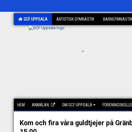
GCF UPPSALA
ARTISTISK GYMNASTIK
BARNGYMNASTI
.
HEM
ANMÄLAN
OM GCF UPPSALA
FÖRENINGSKOLLE
Kom och fira våra guldtjejer på Gränb
15.00