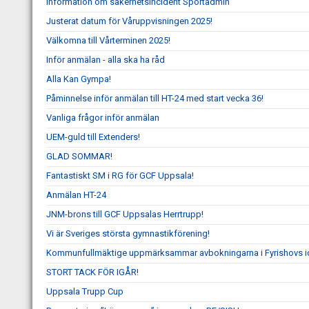
Information om säkerhetsincident Sportadmin
Justerat datum för Våruppvisningen 2025!
Välkomna till Vårterminen 2025!
Inför anmälan - alla ska ha råd
Alla Kan Gympa!
Påminnelse inför anmälan till HT-24 med start vecka 36!
Vanliga frågor inför anmälan
UEM-guld till Extenders!
GLAD SOMMAR!
Fantastiskt SM i RG för GCF Uppsala!
Anmälan HT-24
JNM-brons till GCF Uppsalas Herrtrupp!
Vi är Sveriges största gymnastikförening!
Kommunfullmäktige uppmärksammar avbokningarna i Fyrishovs id
STORT TACK FÖR IGÅR!
Uppsala Trupp Cup