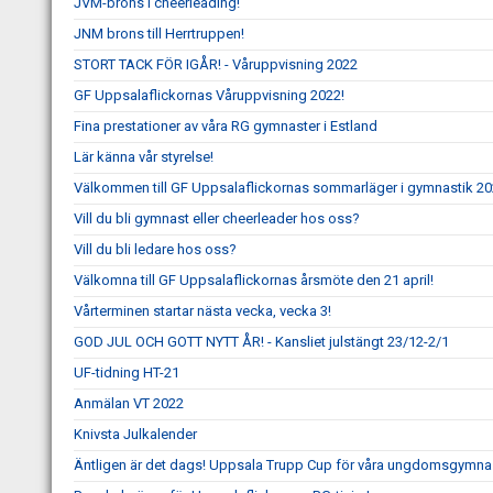
JVM-brons i cheerleading!
JNM brons till Herrtruppen!
STORT TACK FÖR IGÅR! - Våruppvisning 2022
GF Uppsalaflickornas Våruppvisning 2022!
Fina prestationer av våra RG gymnaster i Estland
Lär känna vår styrelse!
Välkommen till GF Uppsalaflickornas sommarläger i gymnastik 20
Vill du bli gymnast eller cheerleader hos oss?
Vill du bli ledare hos oss?
Välkomna till GF Uppsalaflickornas årsmöte den 21 april!
Vårterminen startar nästa vecka, vecka 3!
GOD JUL OCH GOTT NYTT ÅR! - Kansliet julstängt 23/12-2/1
UF-tidning HT-21
Anmälan VT 2022
Knivsta Julkalender
Äntligen är det dags! Uppsala Trupp Cup för våra ungdomsgymnas