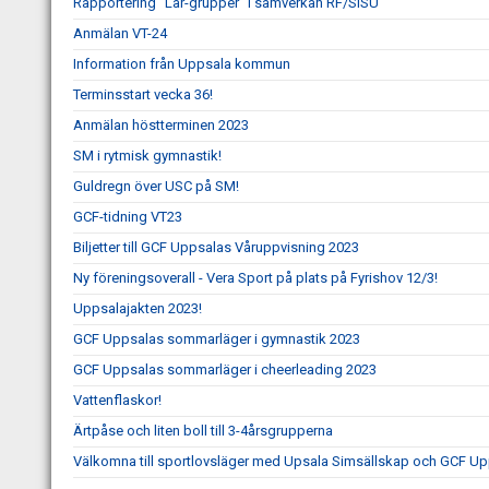
Rapportering ”Lär-grupper” i samverkan RF/SISU
Anmälan VT-24
Information från Uppsala kommun
Terminsstart vecka 36!
Anmälan höstterminen 2023
SM i rytmisk gymnastik!
Guldregn över USC på SM!
GCF-tidning VT23
Biljetter till GCF Uppsalas Våruppvisning 2023
Ny föreningsoverall - Vera Sport på plats på Fyrishov 12/3!
Uppsalajakten 2023!
GCF Uppsalas sommarläger i gymnastik 2023
GCF Uppsalas sommarläger i cheerleading 2023
Vattenflaskor!
Ärtpåse och liten boll till 3-4årsgrupperna
Välkomna till sportlovsläger med Upsala Simsällskap och GCF Up