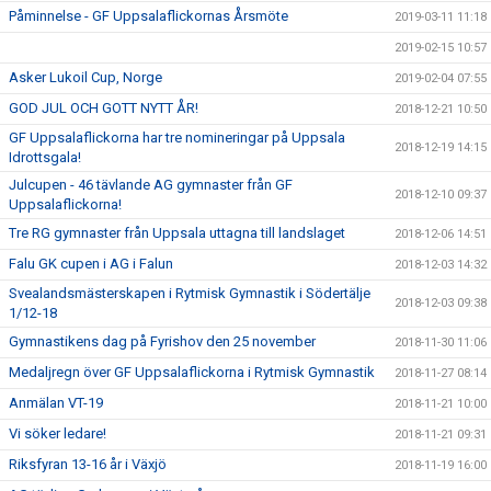
Påminnelse - GF Uppsalaflickornas Årsmöte
2019-03-11 11:18
2019-02-15 10:57
Asker Lukoil Cup, Norge
2019-02-04 07:55
GOD JUL OCH GOTT NYTT ÅR!
2018-12-21 10:50
GF Uppsalaflickorna har tre nomineringar på Uppsala
2018-12-19 14:15
Idrottsgala!
Julcupen - 46 tävlande AG gymnaster från GF
2018-12-10 09:37
Uppsalaflickorna!
Tre RG gymnaster från Uppsala uttagna till landslaget
2018-12-06 14:51
Falu GK cupen i AG i Falun
2018-12-03 14:32
Svealandsmästerskapen i Rytmisk Gymnastik i Södertälje
2018-12-03 09:38
1/12-18
Gymnastikens dag på Fyrishov den 25 november
2018-11-30 11:06
Medaljregn över GF Uppsalaflickorna i Rytmisk Gymnastik
2018-11-27 08:14
Anmälan VT-19
2018-11-21 10:00
Vi söker ledare!
2018-11-21 09:31
Riksfyran 13-16 år i Växjö
2018-11-19 16:00