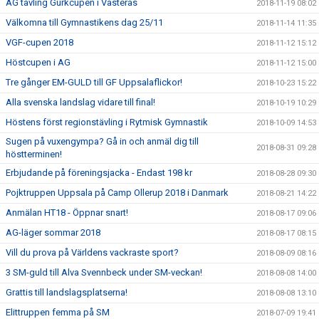
AG tävling Gurkcupen i Västerås
2018-11-19 08:02
Välkomna till Gymnastikens dag 25/11
2018-11-14 11:35
VGF-cupen 2018
2018-11-12 15:12
Höstcupen i AG
2018-11-12 15:00
Tre gånger EM-GULD till GF Uppsalaflickor!
2018-10-23 15:22
Alla svenska landslag vidare till final!
2018-10-19 10:29
Höstens först regionstävling i Rytmisk Gymnastik
2018-10-09 14:53
Sugen på vuxengympa? Gå in och anmäl dig till
2018-08-31 09:28
höstterminen!
Erbjudande på föreningsjacka - Endast 198 kr
2018-08-28 09:30
Pojktruppen Uppsala på Camp Ollerup 2018 i Danmark
2018-08-21 14:22
Anmälan HT18 - Öppnar snart!
2018-08-17 09:06
AG-läger sommar 2018
2018-08-17 08:15
Vill du prova på Världens vackraste sport?
2018-08-09 08:16
3 SM-guld till Alva Svennbeck under SM-veckan!
2018-08-08 14:00
Grattis till landslagsplatserna!
2018-08-08 13:10
Elittruppen femma på SM
2018-07-09 19:41