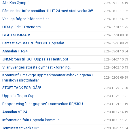
Alla Kan Gympa!
2024-09-19 14:19
Påminnelse inför anmälan till HT-24 med start vecka 36!
2024-08-15 11:52
Vanliga frågor inför anmälan
2024-08-13 14:32
UEM-guld till Extenders!
2024-07-01 11:25
GLAD SOMMAR!
2024-07-01 08:00
Fantastiskt SM i RG för GCF Uppsala!
2024-05-03 08:22
Anmälan HT-24
2024-05-01 10:54
JNM-brons till GCF Uppsalas Herrtrupp!
2024-04-24 10:53
Vi är Sveriges största gymnastikförening!
2024-04-22 10:43
Kommunfullmäktige uppmärksammar avbokningarna i
2024-02-08 09:29
Fyrishovs idrottshallar
STORT TACK FÖR IGÅR!
2023-11-27 17:00
Uppsala Trupp Cup
2023-11-23 11:21
Rapportering ”Lär-grupper” i samverkan RF/SISU
2023-11-21 11:19
Anmälan VT-24
2023-10-17 14:19
Information från Uppsala kommun
2023-10-10 11:21
Terminsstart vecka 36!
2023-08-28 11:04