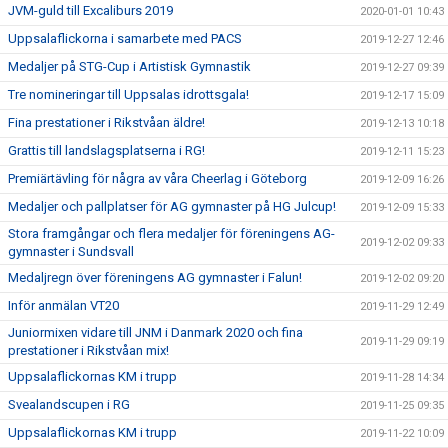
JVM-guld till Excaliburs 2019
2020-01-01 10:43
Uppsalaflickorna i samarbete med PACS
2019-12-27 12:46
Medaljer på STG-Cup i Artistisk Gymnastik
2019-12-27 09:39
Tre nomineringar till Uppsalas idrottsgala!
2019-12-17 15:09
Fina prestationer i Rikstvåan äldre!
2019-12-13 10:18
Grattis till landslagsplatserna i RG!
2019-12-11 15:23
Premiärtävling för några av våra Cheerlag i Göteborg
2019-12-09 16:26
Medaljer och pallplatser för AG gymnaster på HG Julcup!
2019-12-09 15:33
Stora framgångar och flera medaljer för föreningens AG-
2019-12-02 09:33
gymnaster i Sundsvall
Medaljregn över föreningens AG gymnaster i Falun!
2019-12-02 09:20
Inför anmälan VT20
2019-11-29 12:49
Juniormixen vidare till JNM i Danmark 2020 och fina
2019-11-29 09:19
prestationer i Rikstvåan mix!
Uppsalaflickornas KM i trupp
2019-11-28 14:34
Svealandscupen i RG
2019-11-25 09:35
Uppsalaflickornas KM i trupp
2019-11-22 10:09