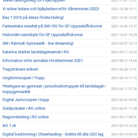
Vilken tävlingshelg för Pojktruppen!
2021-11-01 13:37
Vi söker ledare och hjälpledare inför Vårterminen 2022!
2021-10-28 10:11
Bas 1 2013 på deras första tävling!
2021-10-26 10:00
Fantastiska resultat på SM i RG för GF Uppsalaflickorna!
2021-10-05 13:37
Historiskt namnbyte för GF Uppsalaflickorna!
2021-10-01 14:29
SM i Rytmisk Gymnastik - live streaming!
2021-09-27 14:13
Katarina stärker landslagsteamet i RG
2021-09-17 10:52
Information inför anmälan Höstterminen 2021
2021-08-12 14:04
Trupptränare sökes!
2021-06-23 12:31
Ungdomscupen i Trupp
2021-06-14 11:15
Ytterligare en gymnast i juniorbruttotruppen till landslaget i
2021-06-11 07:20
truppgymnastik
Digital Juniorcupen i trupp
2021-06-02 09:45
Guldpokalen i AG online
2021-06-01 11:28
Regionstävling i RG online
2021-05-17 08:31
AG 1 vit
2021-05-10 14:30
Digital bedömning i Cheerleading - Grattis till alla USC lag
2021-05-10 09:59