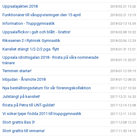
Uppsalajakten 2018
2018-02-21 13:26
Funktionärer till våruppvisningen den 15 april
2018-02-21 13:19
Information - Truppgymnastik
2018-02-13 16:59
Uppsalaflickor i gult och blått - Grattis!
2018-02-08 10:32
Riksserien 2 i Rytmisk Gymnastik
2018-02-06 12:29
Kansliet stängt 1/2-2/2 pga. flytt
2018-01-31 12:51
Uppsala idrottsgalan 2018 - Rösta på våra nominerade
2018-01-15 20:07
tränare
Terminen startar!
2018-01-12 09:19
Inbjudan - Årsmöte 2018
2018-01-12 08:55
Nya beställningsdatum för vår föreningskollektion
2017-12-27 10:50
Julstängt på kansliet!
2017-12-21 16:20
Rösta på Petra till UNT-guldet!
2017-12-14 12:08
Vi söker tjejer födda 2011 till truppgymnastik
2017-12-11 13:55
Stort grattis Bas 3!
2017-12-08 12:29
Stort grattis till vinnarna!
2017-11-30 14:15