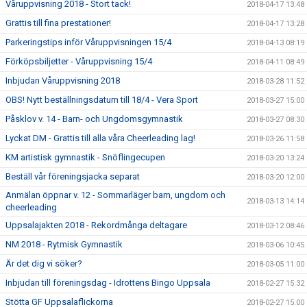
Våruppvisning 2018 - Stort tack!
2018-04-17 13:48
Grattis till fina prestationer!
2018-04-17 13:28
Parkeringstips inför Våruppvisningen 15/4
2018-04-13 08:19
Förköpsbiljetter - Våruppvisning 15/4
2018-04-11 08:49
Inbjudan Våruppvisning 2018
2018-03-28 11:52
OBS! Nytt beställningsdatum till 18/4 - Vera Sport
2018-03-27 15:00
Påsklov v. 14 - Barn- och Ungdomsgymnastik
2018-03-27 08:30
Lyckat DM - Grattis till alla våra Cheerleading lag!
2018-03-26 11:58
KM artistisk gymnastik - Snöflingecupen
2018-03-20 13:24
Beställ vår föreningsjacka separat
2018-03-20 12:00
Anmälan öppnar v. 12 - Sommarläger barn, ungdom och
2018-03-13 14:14
cheerleading
Uppsalajakten 2018 - Rekordmånga deltagare
2018-03-12 08:46
NM 2018 - Rytmisk Gymnastik
2018-03-06 10:45
Är det dig vi söker?
2018-03-05 11:00
Inbjudan till föreningsdag - Idrottens Bingo Uppsala
2018-02-27 15:32
Stötta GF Uppsalaflickorna
2018-02-27 15:00