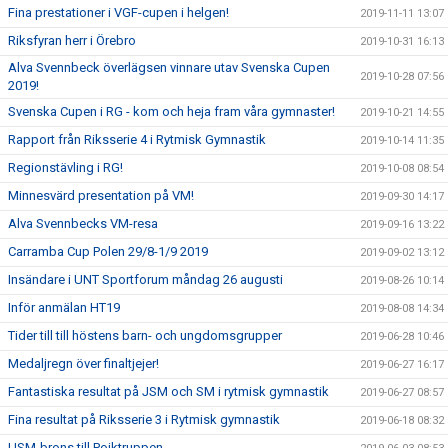
Fina prestationer i VGF-cupen i helgen!
2019-11-11 13:07
Riksfyran herr i Örebro
2019-10-31 16:13
Alva Svennbeck överlägsen vinnare utav Svenska Cupen
2019-10-28 07:56
2019!
Svenska Cupen i RG - kom och heja fram våra gymnaster!
2019-10-21 14:55
Rapport från Riksserie 4 i Rytmisk Gymnastik
2019-10-14 11:35
Regionstävling i RG!
2019-10-08 08:54
Minnesvärd presentation på VM!
2019-09-30 14:17
Alva Svennbecks VM-resa
2019-09-16 13:22
Carramba Cup Polen 29/8-1/9 2019
2019-09-02 13:12
Insändare i UNT Sportforum måndag 26 augusti
2019-08-26 10:14
Inför anmälan HT19
2019-08-08 14:34
Tider till till höstens barn- och ungdomsgrupper
2019-06-28 10:46
Medaljregn över finaltjejer!
2019-06-27 16:17
Fantastiska resultat på JSM och SM i rytmisk gymnastik
2019-06-27 08:57
Fina resultat på Riksserie 3 i Rytmisk gymnastik
2019-06-18 08:32
USM-brons till Pojktruppen