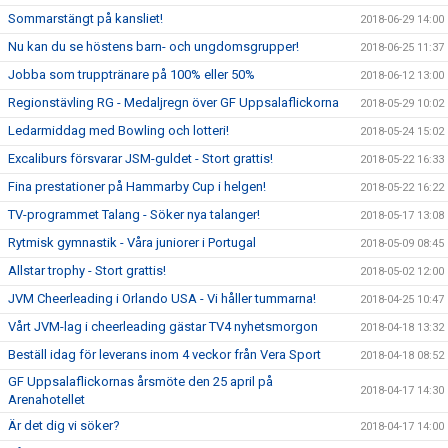
Sommarstängt på kansliet!
2018-06-29 14:00
Nu kan du se höstens barn- och ungdomsgrupper!
2018-06-25 11:37
Jobba som trupptränare på 100% eller 50%
2018-06-12 13:00
Regionstävling RG - Medaljregn över GF Uppsalaflickorna
2018-05-29 10:02
Ledarmiddag med Bowling och lotteri!
2018-05-24 15:02
Excaliburs försvarar JSM-guldet - Stort grattis!
2018-05-22 16:33
Fina prestationer på Hammarby Cup i helgen!
2018-05-22 16:22
TV-programmet Talang - Söker nya talanger!
2018-05-17 13:08
Rytmisk gymnastik - Våra juniorer i Portugal
2018-05-09 08:45
Allstar trophy - Stort grattis!
2018-05-02 12:00
JVM Cheerleading i Orlando USA - Vi håller tummarna!
2018-04-25 10:47
Vårt JVM-lag i cheerleading gästar TV4 nyhetsmorgon
2018-04-18 13:32
Beställ idag för leverans inom 4 veckor från Vera Sport
2018-04-18 08:52
GF Uppsalaflickornas årsmöte den 25 april på
2018-04-17 14:30
Arenahotellet
Är det dig vi söker?
2018-04-17 14:00