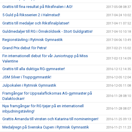
Grattis till fina resultat på Riksfinalen i AG!
2017-05-08 08:37
5 Guld på Riksserien 2 i Halmstad!
2017-04-24 10:02
Grattis till medaljer och Riksfinalplatser!
2017-04-11 07:52
Guldmedaljer till RG i Örnsköldsvik - Stort Guldgrattis!
2017-04-10 10:18
Regionstävling i Rytmisk Gymnastik
2017-04-06 13:49
Grand Prix debut för Petra!
2017-02-21 15:02
Fin internationell debut för vår Juniortrupp på Miss
2017-02-13 14:09
Valentine
Grattis till alla duktiga RG-gymnaster!
2016-12-12 14:35
JSM Silver i Truppgymnastik!
2016-12-05 12:04
Julpokalen i Rytmisk Gymnastik
2016-12-05 11:08
Framgångar för Uppsalaflickornas AG-gymnaster på
2016-11-28 08:10
Dalaklockan!
Nya framgångar för RG tjejer på en internationell
2016-11-28 08:07
inbjudningstävling!
Grattis Amanda till vinsten och Katarina till nomineringen!
2016-11-25 09:13
Medaljregn på Svenska Cupen i Rytmisk Gymnastik
2016-11-21 11:23