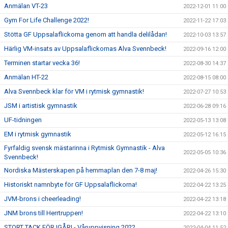
Anmälan VT-23
2022-12-01 11:00
Gym For Life Challenge 2022!
2022-11-22 17:03
Stötta GF Uppsalaflickorna genom att handla delilådan!
2022-10-03 13:57
Härlig VM-insats av Uppsalaflickornas Alva Svennbeck!
2022-09-16 12:00
Terminen startar vecka 36!
2022-08-30 14:37
Anmälan HT-22
2022-08-15 08:00
Alva Svennbeck klar för VM i rytmisk gymnastik!
2022-07-27 10:53
JSM i artistisk gymnastik
2022-06-28 09:16
UF-tidningen
2022-05-13 13:08
EM i rytmisk gymnastik
2022-05-12 16:15
Fyrfaldig svensk mästarinna i Rytmisk Gymnastik - Alva
2022-05-05 10:36
Svennbeck!
Nordiska Mästerskapen på hemmaplan den 7-8 maj!
2022-04-26 15:30
Historiskt namnbyte för GF Uppsalaflickorna!
2022-04-22 13:25
JVM-brons i cheerleading!
2022-04-22 13:18
JNM brons till Herrtruppen!
2022-04-22 13:10
STORT TACK FÖR IGÅR! - Våruppvisning 2022
2022-04-04 11:52