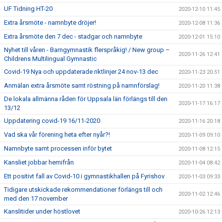
UF Tidning HT-20
2020-12-10 11:45
Extra årsmöte - namnbyte dröjer!
2020-12-08 11:36
Extra årsmöte den 7 dec - stadgar och namnbyte
2020-12-01 15:10
Nyhet till våren - Barngymnastik flerspråkig! / New group –
2020-11-26 12:41
Childrens Multilingual Gymnastic
Covid-19 Nya och uppdaterade riktlinjer 24 nov-13 dec
2020-11-23 20:51
Anmälan extra årsmöte samt röstning på namnförslag!
2020-11-20 11:38
De lokala allmänna råden för Uppsala län förlängs till den
2020-11-17 16:17
13/12
Uppdatering covid-19 16/11-2020
2020-11-16 20:18
Vad ska vår förening heta efter nyår?!
2020-11-09 09:10
Namnbyte samt processen inför bytet
2020-11-08 12:15
Kansliet jobbar hemifrån
2020-11-04 08:42
Ett positivt fall av Covid-10 i gymnastikhallen på Fyrishov
2020-11-03 09:33
Tidigare utskickade rekommendationer förlängs till och
2020-11-02 12:46
med den 17 november
Kanslitider under höstlovet
2020-10-26 12:13