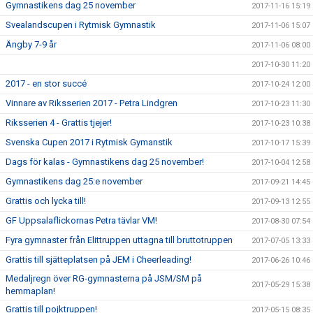
Gymnastikens dag 25 november
2017-11-16 15:19
Svealandscupen i Rytmisk Gymnastik
2017-11-06 15:07
Ängby 7-9 år
2017-11-06 08:00
2017-10-30 11:20
2017 - en stor succé
2017-10-24 12:00
Vinnare av Riksserien 2017 - Petra Lindgren
2017-10-23 11:30
Riksserien 4 - Grattis tjejer!
2017-10-23 10:38
Svenska Cupen 2017 i Rytmisk Gymanstik
2017-10-17 15:39
Dags för kalas - Gymnastikens dag 25 november!
2017-10-04 12:58
Gymnastikens dag 25:e november
2017-09-21 14:45
Grattis och lycka till!
2017-09-13 12:55
GF Uppsalaflickornas Petra tävlar VM!
2017-08-30 07:54
Fyra gymnaster från Elittruppen uttagna till bruttotruppen
2017-07-05 13:33
Grattis till sjätteplatsen på JEM i Cheerleading!
2017-06-26 10:46
Medaljregn över RG-gymnasterna på JSM/SM på
2017-05-29 15:38
hemmaplan!
Grattis till pojktruppen!
2017-05-15 08:35