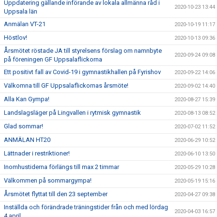
Uppdatering gällande införande av lokala allmänna råd i
2020-10-23 13:44
Uppsala län
Anmälan VT-21
2020-10-19 11:17
Höstlov!
2020-10-13 09:36
Årsmötet röstade JA till styrelsens förslag om namnbyte
2020-09-24 09:08
på föreningen GF Uppsalaflickorna
Ett positivt fall av Covid-19 i gymnastikhallen på Fyrishov
2020-09-22 14:06
Välkomna till GF Uppsalaflickornas årsmöte!
2020-09-02 14:40
Alla Kan Gympa!
2020-08-27 15:39
Landslagsläger på Lingvallen i rytmisk gymnastik
2020-08-13 08:52
Glad sommar!
2020-07-02 11:52
ANMÄLAN HT20
2020-06-29 10:52
Lättnader i restriktioner!
2020-06-10 13:50
Inomhustiderna förlängs till max 2 timmar
2020-05-29 10:28
Välkommen på sommargympa!
2020-05-19 15:16
Årsmötet flyttat till den 23 september
2020-04-27 09:38
Inställda och förändrade träningstider från och med lördag
2020-04-03 16:57
4 april