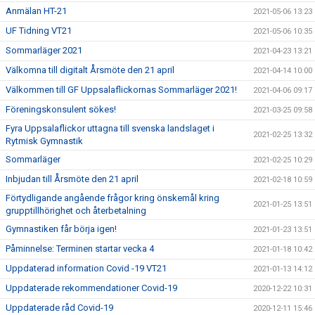
Anmälan HT-21
2021-05-06 13:23
UF Tidning VT21
2021-05-06 10:35
Sommarläger 2021
2021-04-23 13:21
Välkomna till digitalt Årsmöte den 21 april
2021-04-14 10:00
Välkommen till GF Uppsalaflickornas Sommarläger 2021!
2021-04-06 09:17
Föreningskonsulent sökes!
2021-03-25 09:58
Fyra Uppsalaflickor uttagna till svenska landslaget i
2021-02-25 13:32
Rytmisk Gymnastik
Sommarläger
2021-02-25 10:29
Inbjudan till Årsmöte den 21 april
2021-02-18 10:59
Förtydligande angående frågor kring önskemål kring
2021-01-25 13:51
grupptillhörighet och återbetalning
Gymnastiken får börja igen!
2021-01-23 13:51
Påminnelse: Terminen startar vecka 4
2021-01-18 10:42
Uppdaterad information Covid -19 VT21
2021-01-13 14:12
Uppdaterade rekommendationer Covid-19
2020-12-22 10:31
Uppdaterade råd Covid-19
2020-12-11 15:46