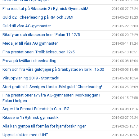
2019-06-03 08:53
Fina resultat på Riksserie 2 i Rytmisk Gymnastik!
2019-05-27 07:24
Guld x 2 i Cheerleading på RM och JSM!
2019-05-23 15:23
Guld till våra AG-gymnaster
2019-05-22 09:03
Riksfyran och rikssexan herr i Falun 11-12/5
2019-05-20 07:29
Medaljer till våra AG gymnaster
2019-05-14 11:24
Fina prestationer i Trollbäckscupen 12/5
2019-05-13 10:51
Prova på kvällar i cheerleading
2019-05-08 15:04
Kom och fira våra guldtjejer på Gränbystaden lör kl. 15.00
2019-05-03 11:48
Våruppvisning 2019 - Stort tack!
2019-05-02 10:54
Stort grattis till Sveriges första JVM guld i Cheerleading!
2019-04-25 08:09
Fina prestationer av våra AG-gymnaster i Mörksuggan i
2019-04-15 07:58
Falun i helgen
Seger för Emma i Friendship Cup - RG
2019-04-08 11:16
Riksserie 1 i Rytmisk gymnastik
2019-03-27 09:24
Alla kan gympa till förmån för hjärnforskningen
2019-03-25 15:17
Uppsalajakten med i UNT
2019-03-25 10:55