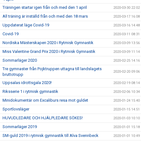
Träningen startar igen från och med den 1 april
2020-03-30 22:02
All träning är inställd från och med den 18 mars
2020-03-17 16:08
Uppdaterat läge Covid-19
2020-03-16 14:48
Covid-19
2020-03-11 08:31
Nordiska Mästerskapen 2020 i Rytmisk Gymnastik
2020-03-09 13:56
Miss Valentine Grand Prix 2020 i Rytmisk Gymnastik
2020-03-09 11:14
Sommarläger 2020
2020-02-25 14:16
Tre gymnaster från Pojktruppen uttagna till landslagets
2020-02-20 09:06
bruttotrupp
Uppsalas idrottsgala 2020!
2020-02-19 08:14
Riksserie 1 i rytmisk gymnastik
2020-02-06 10:34
Minidokumentär om Excaliburs resa mot guldet
2020-01-24 15:40
Sportlovsläger
2020-01-15 14:51
HUVUDLEDARE OCH HJÄLPLEDARE SÖKES!
2020-01-03 10:10
Sommarläger 2019
2020-01-01 15:18
SM-guld 2019 i rytmisk gymnastik till Alva Svennbeck
2020-01-01 10:49