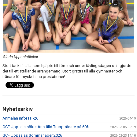
NYHETER
FÖR MEDLEMMAR
PARTNERS
TRYGG IDROTT
Glada Uppsalaflickor
FAQ
Stort tack till alla som hjälpte till före och under tävlingsdagen och gjorde
det till ett strålande arrangemang! Stort grattis till alla gymnaster och
tränare för mycket fina prestationer!
Nyhetsarkiv
Anmälan inför HT-26
2026-04-19
GCF Uppsala söker Anställd Trupptränare på 60%
2026-03-05 09:19
GCF Uppsalas Sommarläger 2026
2026-02-23 14:10