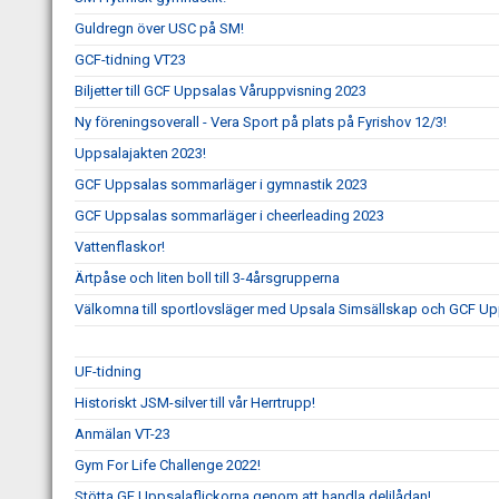
Guldregn över USC på SM!
GCF-tidning VT23
Biljetter till GCF Uppsalas Våruppvisning 2023
Ny föreningsoverall - Vera Sport på plats på Fyrishov 12/3!
Uppsalajakten 2023!
GCF Uppsalas sommarläger i gymnastik 2023
GCF Uppsalas sommarläger i cheerleading 2023
Vattenflaskor!
Ärtpåse och liten boll till 3-4årsgrupperna
Välkomna till sportlovsläger med Upsala Simsällskap och GCF Up
UF-tidning
Historiskt JSM-silver till vår Herrtrupp!
Anmälan VT-23
Gym For Life Challenge 2022!
Stötta GF Uppsalaflickorna genom att handla delilådan!