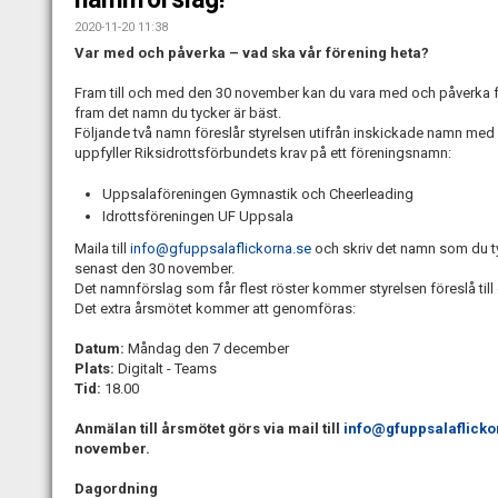
2020-11-20 11:38
Var med och påverka – vad ska vår förening heta?
Fram till och med den 30 november kan du vara med och påverka 
fram det namn du tycker är bäst.
Följande två namn föreslår styrelsen utifrån inskickade namn med 
uppfyller Riksidrottsförbundets krav på ett föreningsnamn:
Uppsalaföreningen Gymnastik och Cheerleading
Idrottsföreningen UF Uppsala
Maila till
info@gfuppsalaflickorna.se
och skriv det namn som du t
senast den 30 november.
Det namnförslag som får flest röster kommer styrelsen föreslå till 
Det extra årsmötet kommer att genomföras:
Datum:
Måndag den 7 december
Plats:
Digitalt - Teams
Tid:
18.00
Anmälan till årsmötet görs via mail till
info@gfuppsalaflicko
november.
Dagordning