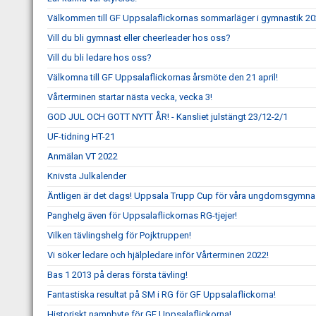
Välkommen till GF Uppsalaflickornas sommarläger i gymnastik 20
Vill du bli gymnast eller cheerleader hos oss?
Vill du bli ledare hos oss?
Välkomna till GF Uppsalaflickornas årsmöte den 21 april!
Vårterminen startar nästa vecka, vecka 3!
GOD JUL OCH GOTT NYTT ÅR! - Kansliet julstängt 23/12-2/1
UF-tidning HT-21
Anmälan VT 2022
Knivsta Julkalender
Äntligen är det dags! Uppsala Trupp Cup för våra ungdomsgymnas
Panghelg även för Uppsalaflickornas RG-tjejer!
Vilken tävlingshelg för Pojktruppen!
Vi söker ledare och hjälpledare inför Vårterminen 2022!
Bas 1 2013 på deras första tävling!
Fantastiska resultat på SM i RG för GF Uppsalaflickorna!
Historiskt namnbyte för GF Uppsalaflickorna!