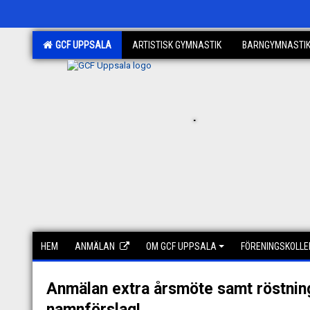
GCF UPPSALA
ARTISTISK GYMNASTIK
BARNGYMNASTI
.
HEM
ANMÄLAN
OM GCF UPPSALA
FÖRENINGSKOLLE
Anmälan extra årsmöte samt röstnin
namnförslag!