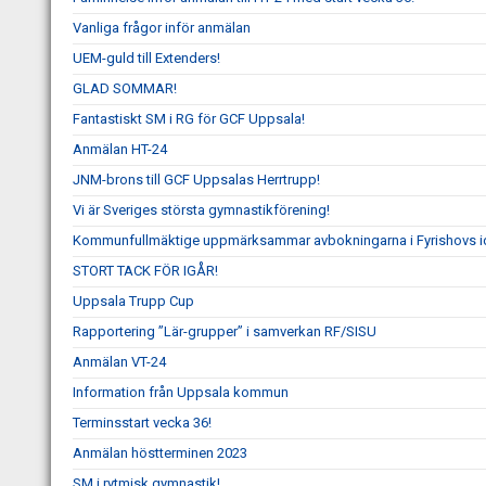
Vanliga frågor inför anmälan
UEM-guld till Extenders!
GLAD SOMMAR!
Fantastiskt SM i RG för GCF Uppsala!
Anmälan HT-24
JNM-brons till GCF Uppsalas Herrtrupp!
Vi är Sveriges största gymnastikförening!
Kommunfullmäktige uppmärksammar avbokningarna i Fyrishovs id
STORT TACK FÖR IGÅR!
Uppsala Trupp Cup
Rapportering ”Lär-grupper” i samverkan RF/SISU
Anmälan VT-24
Information från Uppsala kommun
Terminsstart vecka 36!
Anmälan höstterminen 2023
SM i rytmisk gymnastik!