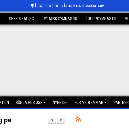
GÅ DIREKT TILL VÅR ANMÄLNINGSSIDA HÄR!
K
CHEERLEADING
RYTMISK GYMNASTIK
TRUPPGYMNASTIK
V
KTION
BÖRJA HOS OSS
NYHETER
FÖR MEDLEMMAR
PARTNER
g på
<
>