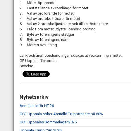
1. Mötet öppnande
2. Fastställande av röstlängd för mötet
3. Val av ordförande för mötet
4. Val av protokollförare för mötet
5. Val av 2 protokolljusterare och tillika rösträknare
6. Fråga om mötet utlysts i behörig ordning
7. Byte av föreningens stadgar
8. Byte av föreningens namn
9. Mötets avslutning
Länk och årsmöteshandlingar skickas ut veckan innan mötet.
GF Uppsalaflickornas
Styrelse
Nyhetsarkiv
Anmälan inför HT-26
GCF Uppsala söker Anställd Trupptränare på 60%
GCF Uppsalas Sommarläger 2026
Uppsala Trupp Cup 2026