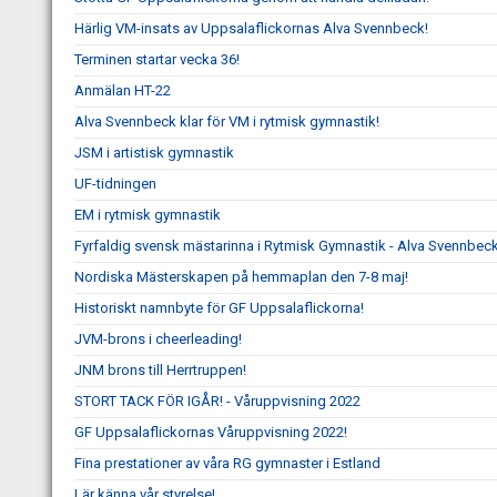
Härlig VM-insats av Uppsalaflickornas Alva Svennbeck!
Terminen startar vecka 36!
Anmälan HT-22
Alva Svennbeck klar för VM i rytmisk gymnastik!
JSM i artistisk gymnastik
UF-tidningen
EM i rytmisk gymnastik
Fyrfaldig svensk mästarinna i Rytmisk Gymnastik - Alva Svennbeck
Nordiska Mästerskapen på hemmaplan den 7-8 maj!
Historiskt namnbyte för GF Uppsalaflickorna!
JVM-brons i cheerleading!
JNM brons till Herrtruppen!
STORT TACK FÖR IGÅR! - Våruppvisning 2022
GF Uppsalaflickornas Våruppvisning 2022!
Fina prestationer av våra RG gymnaster i Estland
Lär känna vår styrelse!