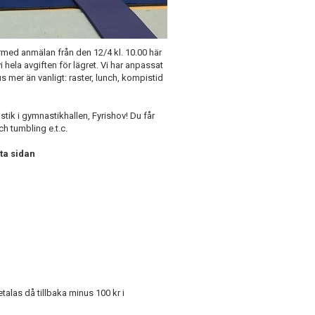
med anmälan från den 12/4 kl. 10.00 här
i hela avgiften för lägret. Vi har anpassat
mer än vanligt: raster, lunch, kompistid
tik i gymnastikhallen, Fyrishov! Du får
h tumbling e.t.c.
ta sidan
alas då tillbaka minus 100 kr i