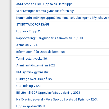
JNM-brons till GCF Uppsalas Herrtrupp!
Vi är Sveriges största gymnastikförening!
Kommunfullmäktige uppmärksammar avbokningarna i Fyrishovs id
STORT TACK FÖR IGÅR!
Uppsala Trupp Cup
Rapportering ”Lär-grupper” i samverkan RF/SISU
Anmälan VT-24
Information från Uppsala kommun
Terminsstart vecka 36!
Anmälan höstterminen 2023
SM i rytmisk gymnastik!
Guldregn över USC på SM!
GCF-tidning VT23
Biljetter till GCF Uppsalas Våruppvisning 2023
Ny föreningsoverall - Vera Sport på plats på Fyrishov 12/3!
Uppsalajakten 2023!