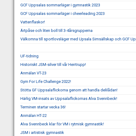
GCF Uppsalas sommarläger i gymnastik 2023
GCF Uppsalas sommarläger i cheerleading 2023
Vattenflaskor!
Ärtpåse och liten boll till 3-4årsgrupperna
Välkomna till sportlovsläger med Upsala Simsällskap och GCF Up
UF-tidning
Historiskt JSM-silver till vår Herrtrupp!
Anmälan VT-23
Gym For Life Challenge 2022!
Stötta GF Uppsalaflickorna genom att handla delilådan!
Härlig VM-insats av Uppsalaflickornas Alva Svennbeck!
Terminen startar vecka 36!
Anmälan HT-22
Alva Svennbeck klar för VM i rytmisk gymnastik!
JSM i artistisk gymnastik