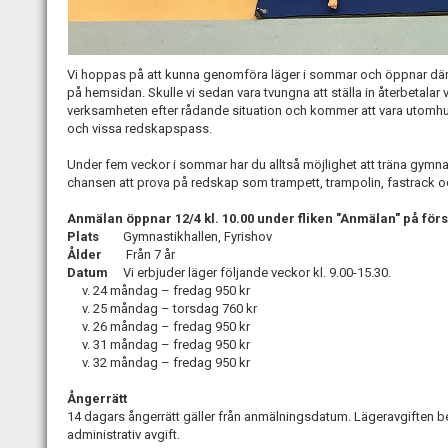
Vi hoppas på att kunna genomföra läger i sommar och öppnar där
på hemsidan. Skulle vi sedan vara tvungna att ställa in återbetalar v
verksamheten efter rådande situation och kommer att vara utomhus 
och vissa redskapspass.
Under fem veckor i sommar har du alltså möjlighet att träna gymnas
chansen att prova på redskap som trampett, trampolin, fastrack oc
Anmälan öppnar 12/4 kl. 10.00 under fliken "Anmälan" på förs
Plats
Gymnastikhallen, Fyrishov
Ålder
Från 7 år
Datum
Vi erbjuder läger följande veckor kl. 9.00-15.30.
v. 24 måndag – fredag 950 kr
v. 25 måndag – torsdag 760 kr
v. 26 måndag – fredag 950 kr
v. 31 måndag – fredag 950 kr
v. 32 måndag – fredag 950 kr
Ångerrätt
14 dagars ångerrätt gäller från anmälningsdatum. Lägeravgiften bet
administrativ avgift.