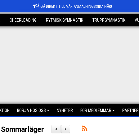
GÅ DIREKT TILL VÅR ANMÄLNINGSSIDA HÄR!
K
CHEERLEADING
RYTMISK GYMNASTIK
TRUPPGYMNASTIK
V
KTION
BÖRJA HOS OSS
NYHETER
FÖR MEDLEMMAR
PARTNER
s Sommarläger
<
>