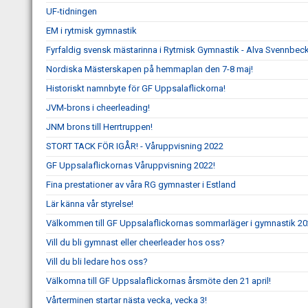
UF-tidningen
EM i rytmisk gymnastik
Fyrfaldig svensk mästarinna i Rytmisk Gymnastik - Alva Svennbeck
Nordiska Mästerskapen på hemmaplan den 7-8 maj!
Historiskt namnbyte för GF Uppsalaflickorna!
JVM-brons i cheerleading!
JNM brons till Herrtruppen!
STORT TACK FÖR IGÅR! - Våruppvisning 2022
GF Uppsalaflickornas Våruppvisning 2022!
Fina prestationer av våra RG gymnaster i Estland
Lär känna vår styrelse!
Välkommen till GF Uppsalaflickornas sommarläger i gymnastik 20
Vill du bli gymnast eller cheerleader hos oss?
Vill du bli ledare hos oss?
Välkomna till GF Uppsalaflickornas årsmöte den 21 april!
Vårterminen startar nästa vecka, vecka 3!