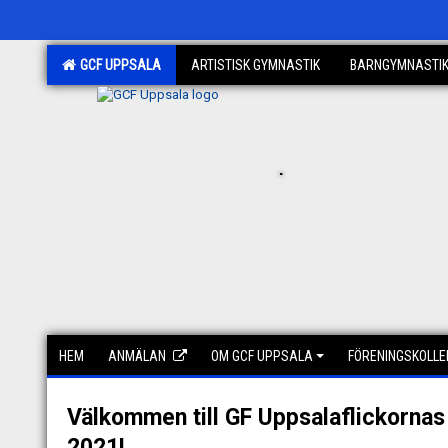
GCF UPPSALA
ARTISTISK GYMNASTIK
BARNGYMNASTI
.
HEM
ANMÄLAN
OM GCF UPPSALA
FÖRENINGSKOLLE
Välkommen till GF Uppsalaflickorna
2021!