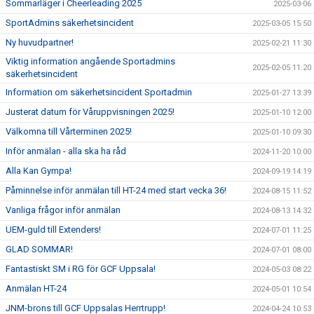
Sommarläger i Cheerleading 2025
2025-03-06
SportAdmins säkerhetsincident
2025-03-05 15:50
Ny huvudpartner!
2025-02-21 11:30
Viktig information angående Sportadmins
2025-02-05 11:20
säkerhetsincident
Information om säkerhetsincident Sportadmin
2025-01-27 13:39
Justerat datum för Våruppvisningen 2025!
2025-01-10 12:00
Välkomna till Vårterminen 2025!
2025-01-10 09:30
Inför anmälan - alla ska ha råd
2024-11-20 10:00
Alla Kan Gympa!
2024-09-19 14:19
Påminnelse inför anmälan till HT-24 med start vecka 36!
2024-08-15 11:52
Vanliga frågor inför anmälan
2024-08-13 14:32
UEM-guld till Extenders!
2024-07-01 11:25
GLAD SOMMAR!
2024-07-01 08:00
Fantastiskt SM i RG för GCF Uppsala!
2024-05-03 08:22
Anmälan HT-24
2024-05-01 10:54
JNM-brons till GCF Uppsalas Herrtrupp!
2024-04-24 10:53