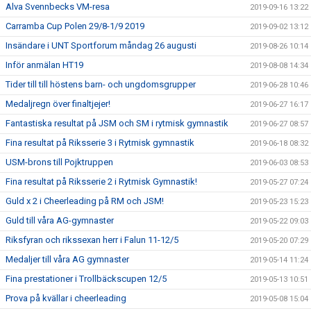
Alva Svennbecks VM-resa
2019-09-16 13:22
Carramba Cup Polen 29/8-1/9 2019
2019-09-02 13:12
Insändare i UNT Sportforum måndag 26 augusti
2019-08-26 10:14
Inför anmälan HT19
2019-08-08 14:34
Tider till till höstens barn- och ungdomsgrupper
2019-06-28 10:46
Medaljregn över finaltjejer!
2019-06-27 16:17
Fantastiska resultat på JSM och SM i rytmisk gymnastik
2019-06-27 08:57
Fina resultat på Riksserie 3 i Rytmisk gymnastik
2019-06-18 08:32
USM-brons till Pojktruppen
2019-06-03 08:53
Fina resultat på Riksserie 2 i Rytmisk Gymnastik!
2019-05-27 07:24
Guld x 2 i Cheerleading på RM och JSM!
2019-05-23 15:23
Guld till våra AG-gymnaster
2019-05-22 09:03
Riksfyran och rikssexan herr i Falun 11-12/5
2019-05-20 07:29
Medaljer till våra AG gymnaster
2019-05-14 11:24
Fina prestationer i Trollbäckscupen 12/5
2019-05-13 10:51
Prova på kvällar i cheerleading
2019-05-08 15:04