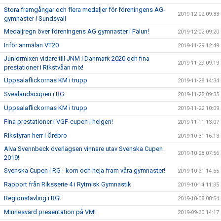
Stora framgångar och flera medaljer för föreningens AG-
2019-12-02 09:33
gymnaster i Sundsvall
Medaljregn över föreningens AG gymnaster i Falun!
2019-12-02 09:20
Inför anmälan VT20
2019-11-29 12:49
Juniormixen vidare till JNM i Danmark 2020 och fina
2019-11-29 09:19
prestationer i Rikstvåan mix!
Uppsalaflickornas KM i trupp
2019-11-28 14:34
Svealandscupen i RG
2019-11-25 09:35
Uppsalaflickornas KM i trupp
2019-11-22 10:09
Fina prestationer i VGF-cupen i helgen!
2019-11-11 13:07
Riksfyran herr i Örebro
2019-10-31 16:13
Alva Svennbeck överlägsen vinnare utav Svenska Cupen
2019-10-28 07:56
2019!
Svenska Cupen i RG - kom och heja fram våra gymnaster!
2019-10-21 14:55
Rapport från Riksserie 4 i Rytmisk Gymnastik
2019-10-14 11:35
Regionstävling i RG!
2019-10-08 08:54
Minnesvärd presentation på VM!
2019-09-30 14:17