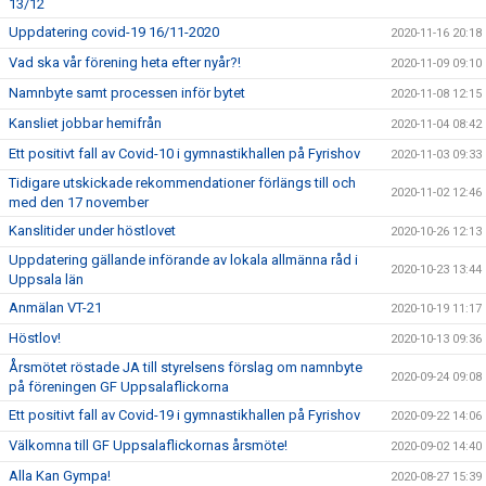
13/12
Uppdatering covid-19 16/11-2020
2020-11-16 20:18
Vad ska vår förening heta efter nyår?!
2020-11-09 09:10
Namnbyte samt processen inför bytet
2020-11-08 12:15
Kansliet jobbar hemifrån
2020-11-04 08:42
Ett positivt fall av Covid-10 i gymnastikhallen på Fyrishov
2020-11-03 09:33
Tidigare utskickade rekommendationer förlängs till och
2020-11-02 12:46
med den 17 november
Kanslitider under höstlovet
2020-10-26 12:13
Uppdatering gällande införande av lokala allmänna råd i
2020-10-23 13:44
Uppsala län
Anmälan VT-21
2020-10-19 11:17
Höstlov!
2020-10-13 09:36
Årsmötet röstade JA till styrelsens förslag om namnbyte
2020-09-24 09:08
på föreningen GF Uppsalaflickorna
Ett positivt fall av Covid-19 i gymnastikhallen på Fyrishov
2020-09-22 14:06
Välkomna till GF Uppsalaflickornas årsmöte!
2020-09-02 14:40
Alla Kan Gympa!
2020-08-27 15:39