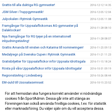
Grattis till alla duktiga RG-gymnaster!
2016-12-12 14:35
JSM Silver i Truppgymnastik!
2016-12-05 12:04
Julpokalen i Rytmisk Gymnastik
2016-12-05 11:08
Framgångar för Uppsalaflickornas AG-gymnaster på
2016-11-28 08:10
Dalaklockan!
Nya framgångar för RG tjejer på en internationell
2016-11-28 08:07
inbjudningstävling!
Grattis Amanda till vinsten och Katarina till nomineringen!
2016-11-25 09:13
Medaljregn på Svenska Cupen i Rytmisk Gymnastik
2016-11-21 11:23
Gratisbiljetter för Uppsalaflickor inför Uppsala Idrottsgala
2016-11-15 18:24
Rösta på våra Uppsalaflickor inför Uppsala Idrottsgala!
2016-10-31 09:19
Regionstävling i Lindesberg
2016-10-26 08:44
EM-guld till Uppsalagymnast
2016-10-15 23:52
EM i Truppgymnastik!
2016-10-12 11:14
För att hemsidan ska fungera korrekt använder vi nödvändiga
1 guld, 2 silver, 2 brons på helgens Lag SM i Rytmisk
cookies från SportAdmin. Dessa går inte att stänga av.
2016-10-10 13:56
Gymnastik
Föreningen kan också använda frivilliga cookies, t.ex. för statistik
eller marknadsföring. Du väljer själv om du vill acceptera dessa.