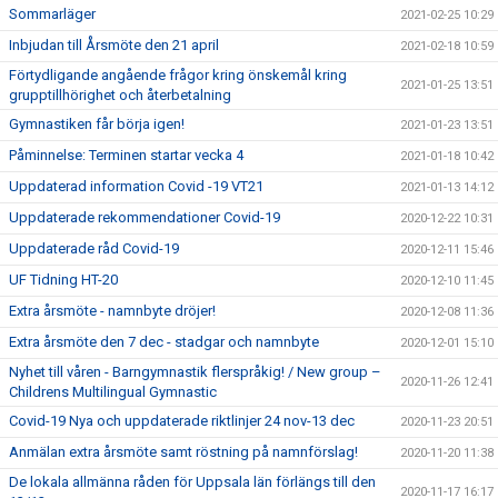
Sommarläger
2021-02-25 10:29
Inbjudan till Årsmöte den 21 april
2021-02-18 10:59
Förtydligande angående frågor kring önskemål kring
2021-01-25 13:51
grupptillhörighet och återbetalning
Gymnastiken får börja igen!
2021-01-23 13:51
Påminnelse: Terminen startar vecka 4
2021-01-18 10:42
Uppdaterad information Covid -19 VT21
2021-01-13 14:12
Uppdaterade rekommendationer Covid-19
2020-12-22 10:31
Uppdaterade råd Covid-19
2020-12-11 15:46
UF Tidning HT-20
2020-12-10 11:45
Extra årsmöte - namnbyte dröjer!
2020-12-08 11:36
Extra årsmöte den 7 dec - stadgar och namnbyte
2020-12-01 15:10
Nyhet till våren - Barngymnastik flerspråkig! / New group –
2020-11-26 12:41
Childrens Multilingual Gymnastic
Covid-19 Nya och uppdaterade riktlinjer 24 nov-13 dec
2020-11-23 20:51
Anmälan extra årsmöte samt röstning på namnförslag!
2020-11-20 11:38
De lokala allmänna råden för Uppsala län förlängs till den
2020-11-17 16:17