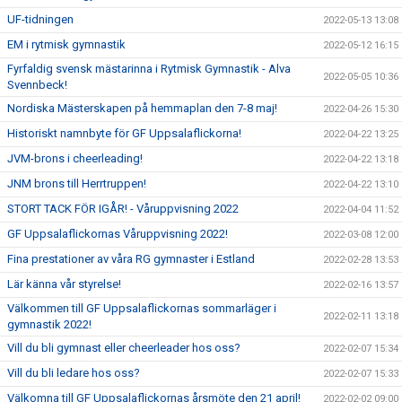
UF-tidningen
2022-05-13 13:08
EM i rytmisk gymnastik
2022-05-12 16:15
Fyrfaldig svensk mästarinna i Rytmisk Gymnastik - Alva
2022-05-05 10:36
Svennbeck!
Nordiska Mästerskapen på hemmaplan den 7-8 maj!
2022-04-26 15:30
Historiskt namnbyte för GF Uppsalaflickorna!
2022-04-22 13:25
JVM-brons i cheerleading!
2022-04-22 13:18
JNM brons till Herrtruppen!
2022-04-22 13:10
STORT TACK FÖR IGÅR! - Våruppvisning 2022
2022-04-04 11:52
GF Uppsalaflickornas Våruppvisning 2022!
2022-03-08 12:00
Fina prestationer av våra RG gymnaster i Estland
2022-02-28 13:53
Lär känna vår styrelse!
2022-02-16 13:57
Välkommen till GF Uppsalaflickornas sommarläger i
2022-02-11 13:18
gymnastik 2022!
Vill du bli gymnast eller cheerleader hos oss?
2022-02-07 15:34
Vill du bli ledare hos oss?
2022-02-07 15:33
Välkomna till GF Uppsalaflickornas årsmöte den 21 april!
2022-02-02 09:00