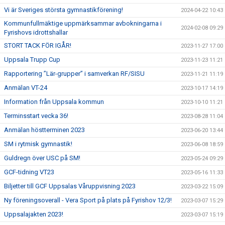
Vi är Sveriges största gymnastikförening!
2024-04-22 10:43
Kommunfullmäktige uppmärksammar avbokningarna i
2024-02-08 09:29
Fyrishovs idrottshallar
STORT TACK FÖR IGÅR!
2023-11-27 17:00
Uppsala Trupp Cup
2023-11-23 11:21
Rapportering ”Lär-grupper” i samverkan RF/SISU
2023-11-21 11:19
Anmälan VT-24
2023-10-17 14:19
Information från Uppsala kommun
2023-10-10 11:21
Terminsstart vecka 36!
2023-08-28 11:04
Anmälan höstterminen 2023
2023-06-20 13:44
SM i rytmisk gymnastik!
2023-06-08 18:59
Guldregn över USC på SM!
2023-05-24 09:29
GCF-tidning VT23
2023-05-16 11:33
Biljetter till GCF Uppsalas Våruppvisning 2023
2023-03-22 15:09
Ny föreningsoverall - Vera Sport på plats på Fyrishov 12/3!
2023-03-07 15:29
Uppsalajakten 2023!
2023-03-07 15:19