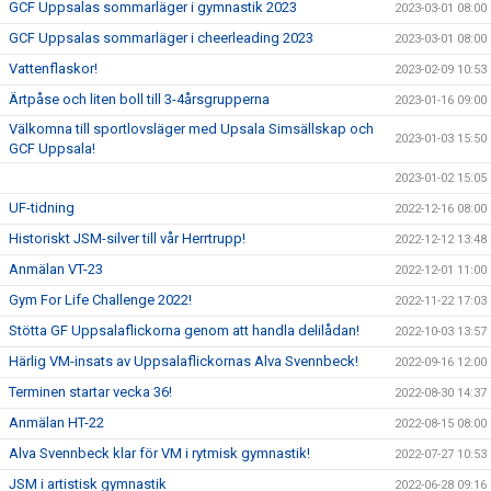
GCF Uppsalas sommarläger i gymnastik 2023
2023-03-01 08:00
GCF Uppsalas sommarläger i cheerleading 2023
2023-03-01 08:00
Vattenflaskor!
2023-02-09 10:53
Ärtpåse och liten boll till 3-4årsgrupperna
2023-01-16 09:00
Välkomna till sportlovsläger med Upsala Simsällskap och
2023-01-03 15:50
GCF Uppsala!
2023-01-02 15:05
UF-tidning
2022-12-16 08:00
Historiskt JSM-silver till vår Herrtrupp!
2022-12-12 13:48
Anmälan VT-23
2022-12-01 11:00
Gym For Life Challenge 2022!
2022-11-22 17:03
Stötta GF Uppsalaflickorna genom att handla delilådan!
2022-10-03 13:57
Härlig VM-insats av Uppsalaflickornas Alva Svennbeck!
2022-09-16 12:00
Terminen startar vecka 36!
2022-08-30 14:37
Anmälan HT-22
2022-08-15 08:00
Alva Svennbeck klar för VM i rytmisk gymnastik!
2022-07-27 10:53
JSM i artistisk gymnastik
2022-06-28 09:16