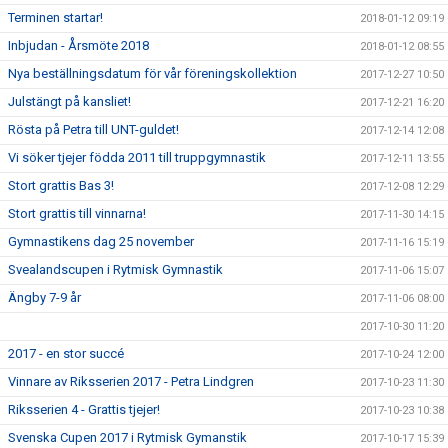
Terminen startar!
2018-01-12 09:19
Inbjudan - Årsmöte 2018
2018-01-12 08:55
Nya beställningsdatum för vår föreningskollektion
2017-12-27 10:50
Julstängt på kansliet!
2017-12-21 16:20
Rösta på Petra till UNT-guldet!
2017-12-14 12:08
Vi söker tjejer födda 2011 till truppgymnastik
2017-12-11 13:55
Stort grattis Bas 3!
2017-12-08 12:29
Stort grattis till vinnarna!
2017-11-30 14:15
Gymnastikens dag 25 november
2017-11-16 15:19
Svealandscupen i Rytmisk Gymnastik
2017-11-06 15:07
Ängby 7-9 år
2017-11-06 08:00
2017-10-30 11:20
2017 - en stor succé
2017-10-24 12:00
Vinnare av Riksserien 2017 - Petra Lindgren
2017-10-23 11:30
Riksserien 4 - Grattis tjejer!
2017-10-23 10:38
Svenska Cupen 2017 i Rytmisk Gymanstik
2017-10-17 15:39