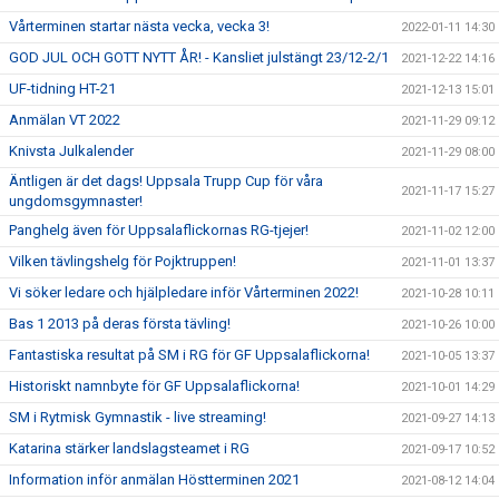
Vårterminen startar nästa vecka, vecka 3!
2022-01-11 14:30
GOD JUL OCH GOTT NYTT ÅR! - Kansliet julstängt 23/12-2/1
2021-12-22 14:16
UF-tidning HT-21
2021-12-13 15:01
Anmälan VT 2022
2021-11-29 09:12
Knivsta Julkalender
2021-11-29 08:00
Äntligen är det dags! Uppsala Trupp Cup för våra
2021-11-17 15:27
ungdomsgymnaster!
Panghelg även för Uppsalaflickornas RG-tjejer!
2021-11-02 12:00
Vilken tävlingshelg för Pojktruppen!
2021-11-01 13:37
Vi söker ledare och hjälpledare inför Vårterminen 2022!
2021-10-28 10:11
Bas 1 2013 på deras första tävling!
2021-10-26 10:00
Fantastiska resultat på SM i RG för GF Uppsalaflickorna!
2021-10-05 13:37
Historiskt namnbyte för GF Uppsalaflickorna!
2021-10-01 14:29
SM i Rytmisk Gymnastik - live streaming!
2021-09-27 14:13
Katarina stärker landslagsteamet i RG
2021-09-17 10:52
Information inför anmälan Höstterminen 2021
2021-08-12 14:04