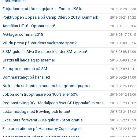
höstterminen!
Erbjudande på föreningsjacka - Endast 198 kr
2018-08-28 09:30
Pojktruppen Uppsala på Camp Ollerup 2018 i Danmark
2018-08-21 14:22
Anmälan HT18 - Öppnar snart!
2018-08-17 09:06
AG-läger sommar 2018
2018-08-17 08:15
Vill du prova på Världens vackraste sport?
2018-08-09 08:16
3 SM-guld till Alva Svennbeck under SM-veckan!
2018-08-08 14:00
Grattis till landslagsplatserna!
2018-08-08 13:10
Elittruppen femma på SM
2018-07-09 19:41
Sommarstängt på kansliet!
2018-06-29 14:00
Nu kan du se höstens barn- och ungdomsgrupper!
2018-06-25 11:37
Jobba som trupptränare på 100% eller 50%
2018-06-12 13:00
Regionstävling RG - Medaljregn över GF Uppsalaflickorna
2018-05-29 10:02
Ledarmiddag med Bowling och lotteri!
2018-05-24 15:02
Excaliburs försvarar JSM-guldet - Stort grattis!
2018-05-22 16:33
Fina prestationer på Hammarby Cup i helgen!
2018-05-22 16:22