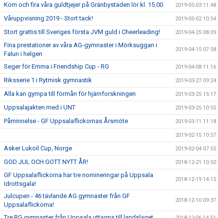
Kom och fira våra guldtjejer på Gränbystaden lör kl. 15.00
2019-05-03 11:48
Våruppvisning 2019 - Stort tack!
2019-05-02 10:54
Stort grattis till Sveriges första JVM guld i Cheerleading!
2019-04-25 08:09
Fina prestationer av våra AG-gymnaster i Mörksuggan i
2019-04-15 07:58
Falun i helgen
Seger för Emma i Friendship Cup - RG
2019-04-08 11:16
Riksserie 1 i Rytmisk gymnastik
2019-03-27 09:24
Alla kan gympa till förmån för hjärnforskningen
2019-03-25 15:17
Uppsalajakten med i UNT
2019-03-25 10:55
Påminnelse - GF Uppsalaflickornas Årsmöte
2019-03-11 11:18
2019-02-15 10:57
Asker Lukoil Cup, Norge
2019-02-04 07:55
GOD JUL OCH GOTT NYTT ÅR!
2018-12-21 10:50
GF Uppsalaflickorna har tre nomineringar på Uppsala
2018-12-19 14:15
Idrottsgala!
Julcupen - 46 tävlande AG gymnaster från GF
2018-12-10 09:37
Uppsalaflickorna!
Tre RG gymnaster från Uppsala uttagna till landslaget
2018-12-06 14:51