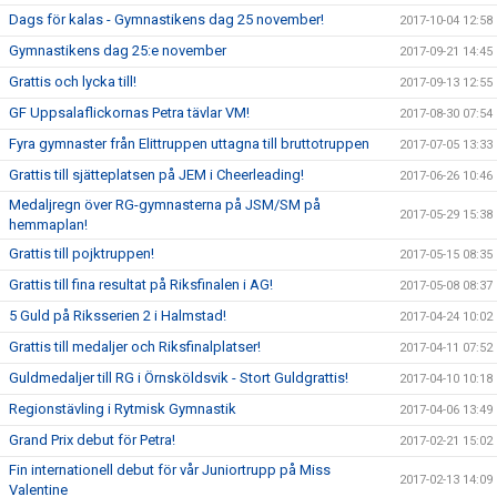
Dags för kalas - Gymnastikens dag 25 november!
2017-10-04 12:58
Gymnastikens dag 25:e november
2017-09-21 14:45
Grattis och lycka till!
2017-09-13 12:55
GF Uppsalaflickornas Petra tävlar VM!
2017-08-30 07:54
Fyra gymnaster från Elittruppen uttagna till bruttotruppen
2017-07-05 13:33
Grattis till sjätteplatsen på JEM i Cheerleading!
2017-06-26 10:46
Medaljregn över RG-gymnasterna på JSM/SM på
2017-05-29 15:38
hemmaplan!
Grattis till pojktruppen!
2017-05-15 08:35
Grattis till fina resultat på Riksfinalen i AG!
2017-05-08 08:37
5 Guld på Riksserien 2 i Halmstad!
2017-04-24 10:02
Grattis till medaljer och Riksfinalplatser!
2017-04-11 07:52
Guldmedaljer till RG i Örnsköldsvik - Stort Guldgrattis!
2017-04-10 10:18
Regionstävling i Rytmisk Gymnastik
2017-04-06 13:49
Grand Prix debut för Petra!
2017-02-21 15:02
Fin internationell debut för vår Juniortrupp på Miss
2017-02-13 14:09
Valentine