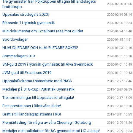
Tre gymnaster från Pojktruppen uttagna till landslagets
2020-02-20 09:06
bruttotrupp
Uppsalas idrottsgala 2020!
2020-02-19 08:14
Riksserie 1 i rytmisk gymnastik
2020-02-06 10:34
Minidokumentär om Excaliburs resa mot guldet
2020-01-24 15:40
Sportlovsläger
2020-01-15 14:51
HUVUDLEDARE OCH HJÄLPLEDARE SÖKES!
2020-01-03 10:10
Sommarläger 2019
2020-01-01 15:18
SM-guld 2019 i rytmisk gymnastik till Alva Svennbeck
2020-01-01 10:49
JVM-guld till Excaliburs 2019
2020-01-01 10:43
Uppsalaflickorna i samarbete med PACS
2019-12-27 12:46
Medaljer på STG-Cup i Artistisk Gymnastik
2019-12-27 09:39
Tre nomineringar till Uppsalas idrottsgala!
2019-12-17 15:09
Fina prestationer i Rikstvåan äldre!
2019-12-13 10:18
Grattis till landslagsplatserna i RG!
2019-12-11 15:23
Premiärtävling för några av våra Cheerlag i Göteborg
2019-12-09 16:26
Medaljer och pallplatser för AG gymnaster på HG Julcup!
2019-12-09 15:33