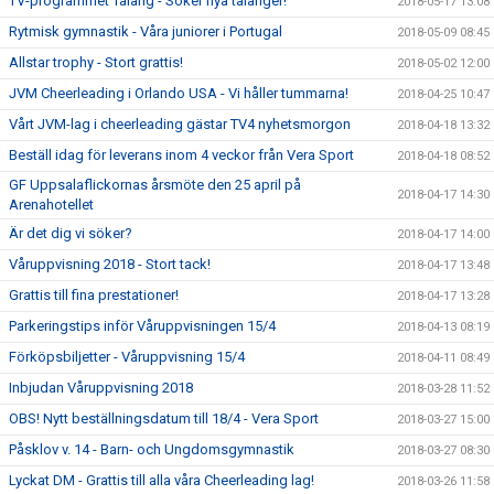
TV-programmet Talang - Söker nya talanger!
2018-05-17 13:08
Rytmisk gymnastik - Våra juniorer i Portugal
2018-05-09 08:45
Allstar trophy - Stort grattis!
2018-05-02 12:00
JVM Cheerleading i Orlando USA - Vi håller tummarna!
2018-04-25 10:47
Vårt JVM-lag i cheerleading gästar TV4 nyhetsmorgon
2018-04-18 13:32
Beställ idag för leverans inom 4 veckor från Vera Sport
2018-04-18 08:52
GF Uppsalaflickornas årsmöte den 25 april på
2018-04-17 14:30
Arenahotellet
Är det dig vi söker?
2018-04-17 14:00
Våruppvisning 2018 - Stort tack!
2018-04-17 13:48
Grattis till fina prestationer!
2018-04-17 13:28
Parkeringstips inför Våruppvisningen 15/4
2018-04-13 08:19
Förköpsbiljetter - Våruppvisning 15/4
2018-04-11 08:49
Inbjudan Våruppvisning 2018
2018-03-28 11:52
OBS! Nytt beställningsdatum till 18/4 - Vera Sport
2018-03-27 15:00
Påsklov v. 14 - Barn- och Ungdomsgymnastik
2018-03-27 08:30
Lyckat DM - Grattis till alla våra Cheerleading lag!
2018-03-26 11:58