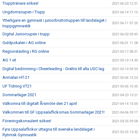
Trupptränare sökes!
2021-06-23 12:31
Ungdomscupen i Trupp
2021-06-14 11:15
Ytterligare en gymnast i juniorbruttotruppen till landslaget i
2021-06-11 07:20
truppgymnastik
Digital Juniorcupen i trupp
2021-06-02 09:45
Guldpokalen i AG online
2021-06-01 11:28
Regionstävling i RG online
2021-05-17 08:31
AG 1 vit
2021-05-10 14:30
Digital bedömning i Cheerleading - Grattis till alla USC lag
2021-05-10 09:59
Anmälan HT-21
2021-05-06 13:23
UF Tidning VT21
2021-05-06 10:35
Sommarläger 2021
2021-04-23 13:21
Välkomna till digitalt Årsmöte den 21 april
2021-04-14 10:00
Välkommen till GF Uppsalaflickornas Sommarläger 2021!
2021-04-06 09:17
Föreningskonsulent sökes!
2021-03-25 09:58
Fyra Uppsalaflickor uttagna till svenska landslaget i
2021-02-25 13:32
Rytmisk Gymnastik