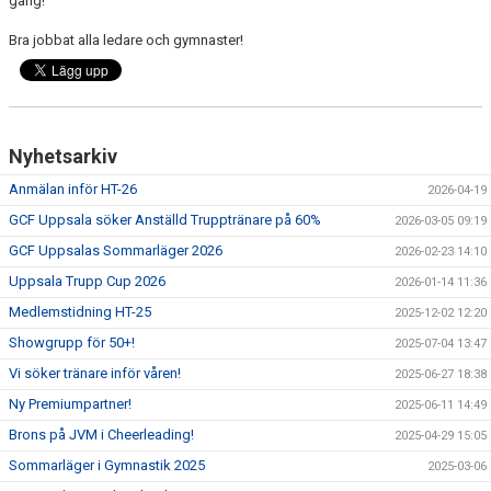
gäng!
NYHETER
Bra jobbat alla ledare och gymnaster!
FÖR MEDLEMMAR
PARTNERS
Nyhetsarkiv
TRYGG IDROTT
Anmälan inför HT-26
2026-04-19
FAQ
GCF Uppsala söker Anställd Trupptränare på 60%
2026-03-05 09:19
GCF Uppsalas Sommarläger 2026
2026-02-23 14:10
Uppsala Trupp Cup 2026
2026-01-14 11:36
Medlemstidning HT-25
2025-12-02 12:20
Showgrupp för 50+!
2025-07-04 13:47
Vi söker tränare inför våren!
2025-06-27 18:38
Ny Premiumpartner!
2025-06-11 14:49
Brons på JVM i Cheerleading!
2025-04-29 15:05
Sommarläger i Gymnastik 2025
2025-03-06