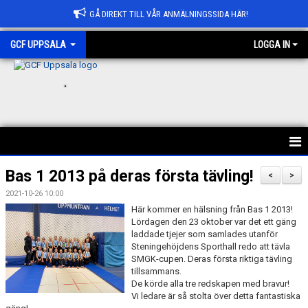
GÅ DIREKT TILL VÅR ANMÄLNINGSSIDA HÄR!
GCF UPPSALA
LOGGA IN
.
HEM
Bas 1 2013 på deras första tävling!
<
>
2021-10-26 10:00
ANMÄLAN
Här kommer en hälsning från Bas 1 2013!
Lördagen den 23 oktober var det ett gäng
OM GCF UPPSALA
laddade tjejer som samlades utanför
Steningehöjdens Sporthall redo att tävla
FÖRENINGSKOLLEKTION
SMGK-cupen. Deras första riktiga tävling
tillsammans.
De körde alla tre redskapen med bravur!
BÖRJA HOS OSS
Vi ledare är så stolta över detta fantastiska