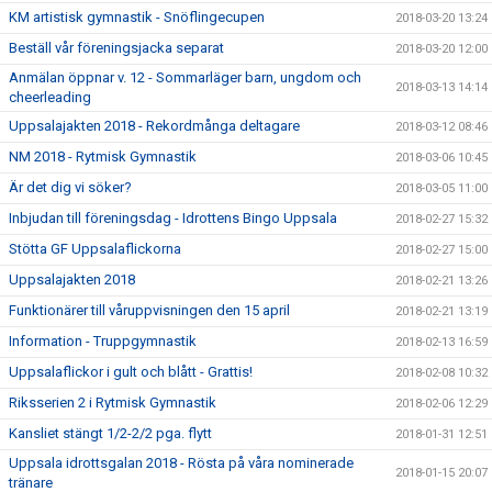
KM artistisk gymnastik - Snöflingecupen
2018-03-20 13:24
Beställ vår föreningsjacka separat
2018-03-20 12:00
Anmälan öppnar v. 12 - Sommarläger barn, ungdom och
2018-03-13 14:14
cheerleading
Uppsalajakten 2018 - Rekordmånga deltagare
2018-03-12 08:46
NM 2018 - Rytmisk Gymnastik
2018-03-06 10:45
Är det dig vi söker?
2018-03-05 11:00
Inbjudan till föreningsdag - Idrottens Bingo Uppsala
2018-02-27 15:32
Stötta GF Uppsalaflickorna
2018-02-27 15:00
Uppsalajakten 2018
2018-02-21 13:26
Funktionärer till våruppvisningen den 15 april
2018-02-21 13:19
Information - Truppgymnastik
2018-02-13 16:59
Uppsalaflickor i gult och blått - Grattis!
2018-02-08 10:32
Riksserien 2 i Rytmisk Gymnastik
2018-02-06 12:29
Kansliet stängt 1/2-2/2 pga. flytt
2018-01-31 12:51
Uppsala idrottsgalan 2018 - Rösta på våra nominerade
2018-01-15 20:07
tränare