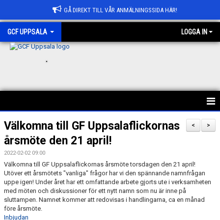
GÅ DIREKT TILL VÅR ANMÄLNINGSSIDA HÄR!
GCF UPPSALA
LOGGA IN
.
HEM
Välkomna till GF Uppsalaflickornas
<
>
årsmöte den 21 april!
ANMÄLAN
2022-02-02 09:00
OM GCF UPPSALA
Välkomna till GF Uppsalaflickornas årsmöte torsdagen den 21 april!
Utöver ett årsmötets "vanliga" frågor har vi den spännande namnfrågan
uppe igen! Under året har ett omfattande arbete gjorts ute i verksamheten
FÖRENINGSKOLLEKTION
med möten och diskussioner för ett nytt namn som nu är inne på
sluttampen. Namnet kommer att redovisas i handlingarna, ca en månad
BÖRJA HOS OSS
före årsmöte.
Inbjudan