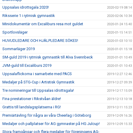
Uppsalas idrottsgala 2020!
2020-02-19 08:14
Riksserie 1 i rytmisk gymnastik
2020-02-06 10:34
Minidokumentär om Excaliburs resa mot guldet
2020-01-24 15:40
Sportlovsläger
2020-01-15 14:51
HUVUDLEDARE OCH HJÄLPLEDARE SÖKES!
2020-01-03 10:10
Sommarläger 2019
2020-01-01 15:18
SM-guld 2019 i rytmisk gymnastik till Alva Svennbeck
2020-01-01 10:49
JVM-guld till Excaliburs 2019
2020-01-01 10:43
Uppsalaflickorna i samarbete med PACS
2019-12-27 12:46
Medaljer på STG-Cup i Artistisk Gymnastik
2019-12-27 09:39
Tre nomineringar till Uppsalas idrottsgala!
2019-12-17 15:09
Fina prestationer i Rikstvåan äldre!
2019-12-13 10:18
Grattis till landslagsplatserna i RG!
2019-12-11 15:23
Premiärtävling för några av våra Cheerlag i Göteborg
2019-12-09 16:26
Medaljer och pallplatser för AG gymnaster på HG Julcup!
2019-12-09 15:33
Stora framgångar och flera medaljer för föreningens AG-