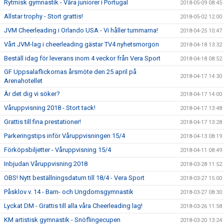
Rytmisk gymnastik - Våra juniorer i Portugal
2018-05-09 08:45
Allstar trophy - Stort grattis!
2018-05-02 12:00
JVM Cheerleading i Orlando USA - Vi håller tummarna!
2018-04-25 10:47
Vårt JVM-lag i cheerleading gästar TV4 nyhetsmorgon
2018-04-18 13:32
Beställ idag för leverans inom 4 veckor från Vera Sport
2018-04-18 08:52
GF Uppsalaflickornas årsmöte den 25 april på
2018-04-17 14:30
Arenahotellet
Är det dig vi söker?
2018-04-17 14:00
Våruppvisning 2018 - Stort tack!
2018-04-17 13:48
Grattis till fina prestationer!
2018-04-17 13:28
Parkeringstips inför Våruppvisningen 15/4
2018-04-13 08:19
Förköpsbiljetter - Våruppvisning 15/4
2018-04-11 08:49
Inbjudan Våruppvisning 2018
2018-03-28 11:52
OBS! Nytt beställningsdatum till 18/4 - Vera Sport
2018-03-27 15:00
Påsklov v. 14 - Barn- och Ungdomsgymnastik
2018-03-27 08:30
Lyckat DM - Grattis till alla våra Cheerleading lag!
2018-03-26 11:58
KM artistisk gymnastik - Snöflingecupen
2018-03-20 13:24