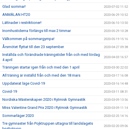
Glad sommar!
2020-07-02 11:52
ANMÄLAN HT20
2020-06-29 10:52
Lättnader i restriktioner!
2020-06-10 13:50
Inomhustiderna förlängs till max 2 timmar
2020-05-29 10:28
Välkommen på sommargympa!
2020-05-19 15:16
Årsmötet flyttat till den 23 september
2020-04-27 09:38
Inställda och förändrade träningstider från och med lördag
2020-04-03 16:57
4 april
Träningen startar igen från och med den 1 april
2020-03-30 22:02
All träning är inställd från och med den 18 mars
2020-03-17 16:08
Uppdaterat läge Covid-19
2020-03-16 14:48
Covid-19
2020-03-11 08:31
Nordiska Mästerskapen 2020 i Rytmisk Gymnastik
2020-03-09 13:56
Miss Valentine Grand Prix 2020 i Rytmisk Gymnastik
2020-03-09 11:14
Sommarläger 2020
2020-02-25 14:16
Tre gymnaster från Pojktruppen uttagna till landslagets
2020-02-20 09:06
bruttotrupp