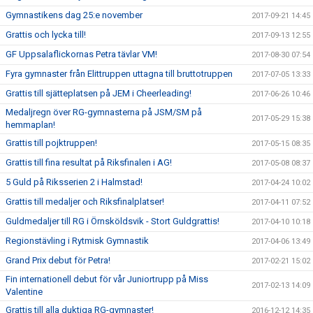
Gymnastikens dag 25:e november
2017-09-21 14:45
Grattis och lycka till!
2017-09-13 12:55
GF Uppsalaflickornas Petra tävlar VM!
2017-08-30 07:54
Fyra gymnaster från Elittruppen uttagna till bruttotruppen
2017-07-05 13:33
Grattis till sjätteplatsen på JEM i Cheerleading!
2017-06-26 10:46
Medaljregn över RG-gymnasterna på JSM/SM på
2017-05-29 15:38
hemmaplan!
Grattis till pojktruppen!
2017-05-15 08:35
Grattis till fina resultat på Riksfinalen i AG!
2017-05-08 08:37
5 Guld på Riksserien 2 i Halmstad!
2017-04-24 10:02
Grattis till medaljer och Riksfinalplatser!
2017-04-11 07:52
Guldmedaljer till RG i Örnsköldsvik - Stort Guldgrattis!
2017-04-10 10:18
Regionstävling i Rytmisk Gymnastik
2017-04-06 13:49
Grand Prix debut för Petra!
2017-02-21 15:02
Fin internationell debut för vår Juniortrupp på Miss
2017-02-13 14:09
Valentine
Grattis till alla duktiga RG-gymnaster!
2016-12-12 14:35