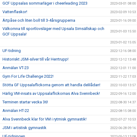
GCF Uppsalas sommarläger i cheerleading 2023
2023-03-01 08:00
Vattenflaskor!
2023-02-09 10:53
Ärtpåse och liten boll till 3-4årsgrupperna
2023-01-16 09:00
Välkomna till sportlovsläger med Upsala Simsällskap och
2023-01-03 15:50
GCF Uppsala!
2023-01-02 15:05
UF-tidning
2022-12-16 08:00
Historiskt JSM-silver till vår Herrtrupp!
2022-12-12 13:48
Anmälan VT-23
2022-12-01 11:00
Gym For Life Challenge 2022!
2022-11-22 17:03
Stötta GF Uppsalaflickorna genom att handla delilådan!
2022-10-03 13:57
Härlig VM-insats av Uppsalaflickornas Alva Svennbeck!
2022-09-16 12:00
Terminen startar vecka 36!
2022-08-30 14:37
Anmälan HT-22
2022-08-15 08:00
Alva Svennbeck klar för VM i rytmisk gymnastik!
2022-07-27 10:53
JSM i artistisk gymnastik
2022-06-28 09:16
UF-tidningen
2022-05-13 13:08