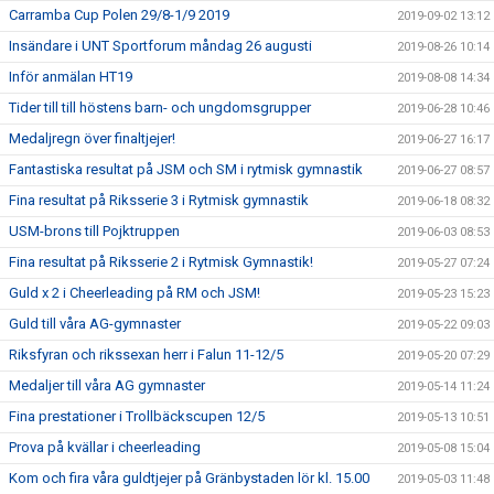
Carramba Cup Polen 29/8-1/9 2019
2019-09-02 13:12
Insändare i UNT Sportforum måndag 26 augusti
2019-08-26 10:14
Inför anmälan HT19
2019-08-08 14:34
Tider till till höstens barn- och ungdomsgrupper
2019-06-28 10:46
Medaljregn över finaltjejer!
2019-06-27 16:17
Fantastiska resultat på JSM och SM i rytmisk gymnastik
2019-06-27 08:57
Fina resultat på Riksserie 3 i Rytmisk gymnastik
2019-06-18 08:32
USM-brons till Pojktruppen
2019-06-03 08:53
Fina resultat på Riksserie 2 i Rytmisk Gymnastik!
2019-05-27 07:24
Guld x 2 i Cheerleading på RM och JSM!
2019-05-23 15:23
Guld till våra AG-gymnaster
2019-05-22 09:03
Riksfyran och rikssexan herr i Falun 11-12/5
2019-05-20 07:29
Medaljer till våra AG gymnaster
2019-05-14 11:24
Fina prestationer i Trollbäckscupen 12/5
2019-05-13 10:51
Prova på kvällar i cheerleading
2019-05-08 15:04
Kom och fira våra guldtjejer på Gränbystaden lör kl. 15.00
2019-05-03 11:48