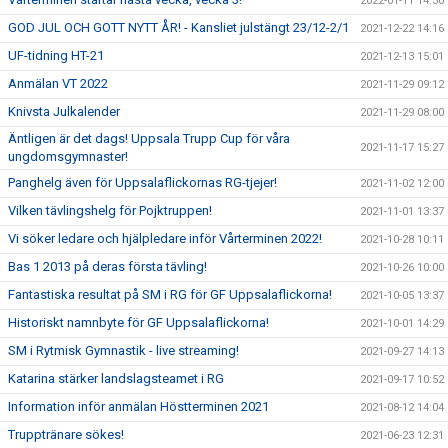
2022-01-11 14:30
GOD JUL OCH GOTT NYTT ÅR! - Kansliet julstängt 23/12-2/1
2021-12-22 14:16
UF-tidning HT-21
2021-12-13 15:01
Anmälan VT 2022
2021-11-29 09:12
Knivsta Julkalender
2021-11-29 08:00
Äntligen är det dags! Uppsala Trupp Cup för våra
2021-11-17 15:27
ungdomsgymnaster!
Panghelg även för Uppsalaflickornas RG-tjejer!
2021-11-02 12:00
Vilken tävlingshelg för Pojktruppen!
2021-11-01 13:37
Vi söker ledare och hjälpledare inför Vårterminen 2022!
2021-10-28 10:11
Bas 1 2013 på deras första tävling!
2021-10-26 10:00
Fantastiska resultat på SM i RG för GF Uppsalaflickorna!
2021-10-05 13:37
Historiskt namnbyte för GF Uppsalaflickorna!
2021-10-01 14:29
SM i Rytmisk Gymnastik - live streaming!
2021-09-27 14:13
Katarina stärker landslagsteamet i RG
2021-09-17 10:52
Information inför anmälan Höstterminen 2021
2021-08-12 14:04
Trupptränare sökes!
2021-06-23 12:31