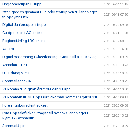
Ungdomscupen i Trupp
2021-06-14 11:15
Ytterligare en gymnast i juniorbruttotruppen till landslaget i
2021-06-11 07:20
truppgymnastik
Digital Juniorcupen i trupp
2021-06-02 09:45
Guldpokalen i AG online
2021-06-01 11:28
Regionstävling i RG online
2021-05-17 08:31
AG 1 vit
2021-05-10 14:30
Digital bedömning i Cheerleading - Grattis till alla USC lag
2021-05-10 09:59
Anmälan HT-21
2021-05-06 13:23
UF Tidning VT21
2021-05-06 10:35
Sommarläger 2021
2021-04-23 13:21
Välkomna till digitalt Årsmöte den 21 april
2021-04-14 10:00
Välkommen till GF Uppsalaflickornas Sommarläger 2021!
2021-04-06 09:17
Föreningskonsulent sökes!
2021-03-25 09:58
Fyra Uppsalaflickor uttagna till svenska landslaget i
2021-02-25 13:32
Rytmisk Gymnastik
Sommarläger
2021-02-25 10:29