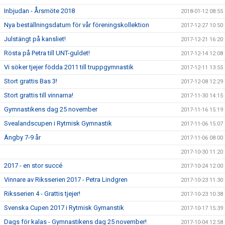
Inbjudan - Årsmöte 2018
2018-01-12 08:55
Nya beställningsdatum för vår föreningskollektion
2017-12-27 10:50
Julstängt på kansliet!
2017-12-21 16:20
Rösta på Petra till UNT-guldet!
2017-12-14 12:08
Vi söker tjejer födda 2011 till truppgymnastik
2017-12-11 13:55
Stort grattis Bas 3!
2017-12-08 12:29
Stort grattis till vinnarna!
2017-11-30 14:15
Gymnastikens dag 25 november
2017-11-16 15:19
Svealandscupen i Rytmisk Gymnastik
2017-11-06 15:07
Ängby 7-9 år
2017-11-06 08:00
2017-10-30 11:20
2017 - en stor succé
2017-10-24 12:00
Vinnare av Riksserien 2017 - Petra Lindgren
2017-10-23 11:30
Riksserien 4 - Grattis tjejer!
2017-10-23 10:38
Svenska Cupen 2017 i Rytmisk Gymanstik
2017-10-17 15:39
Dags för kalas - Gymnastikens dag 25 november!
2017-10-04 12:58