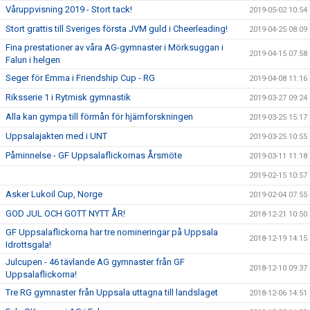
Våruppvisning 2019 - Stort tack!
2019-05-02 10:54
Stort grattis till Sveriges första JVM guld i Cheerleading!
2019-04-25 08:09
Fina prestationer av våra AG-gymnaster i Mörksuggan i
2019-04-15 07:58
Falun i helgen
Seger för Emma i Friendship Cup - RG
2019-04-08 11:16
Riksserie 1 i Rytmisk gymnastik
2019-03-27 09:24
Alla kan gympa till förmån för hjärnforskningen
2019-03-25 15:17
Uppsalajakten med i UNT
2019-03-25 10:55
Påminnelse - GF Uppsalaflickornas Årsmöte
2019-03-11 11:18
2019-02-15 10:57
Asker Lukoil Cup, Norge
2019-02-04 07:55
GOD JUL OCH GOTT NYTT ÅR!
2018-12-21 10:50
GF Uppsalaflickorna har tre nomineringar på Uppsala
2018-12-19 14:15
Idrottsgala!
Julcupen - 46 tävlande AG gymnaster från GF
2018-12-10 09:37
Uppsalaflickorna!
Tre RG gymnaster från Uppsala uttagna till landslaget
2018-12-06 14:51