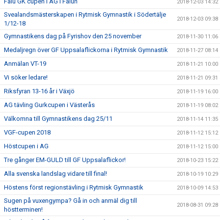
Falu GK cupen i AG i Falun
2018-12-03 14:32
Svealandsmästerskapen i Rytmisk Gymnastik i Södertälje
2018-12-03 09:38
1/12-18
Gymnastikens dag på Fyrishov den 25 november
2018-11-30 11:06
Medaljregn över GF Uppsalaflickorna i Rytmisk Gymnastik
2018-11-27 08:14
Anmälan VT-19
2018-11-21 10:00
Vi söker ledare!
2018-11-21 09:31
Riksfyran 13-16 år i Växjö
2018-11-19 16:00
AG tävling Gurkcupen i Västerås
2018-11-19 08:02
Välkomna till Gymnastikens dag 25/11
2018-11-14 11:35
VGF-cupen 2018
2018-11-12 15:12
Höstcupen i AG
2018-11-12 15:00
Tre gånger EM-GULD till GF Uppsalaflickor!
2018-10-23 15:22
Alla svenska landslag vidare till final!
2018-10-19 10:29
Höstens först regionstävling i Rytmisk Gymnastik
2018-10-09 14:53
Sugen på vuxengympa? Gå in och anmäl dig till
2018-08-31 09:28
höstterminen!