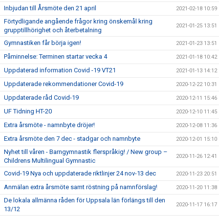
Inbjudan till Årsmöte den 21 april
2021-02-18 10:59
Förtydligande angående frågor kring önskemål kring
2021-01-25 13:51
grupptillhörighet och återbetalning
Gymnastiken får börja igen!
2021-01-23 13:51
Påminnelse: Terminen startar vecka 4
2021-01-18 10:42
Uppdaterad information Covid -19 VT21
2021-01-13 14:12
Uppdaterade rekommendationer Covid-19
2020-12-22 10:31
Uppdaterade råd Covid-19
2020-12-11 15:46
UF Tidning HT-20
2020-12-10 11:45
Extra årsmöte - namnbyte dröjer!
2020-12-08 11:36
Extra årsmöte den 7 dec - stadgar och namnbyte
2020-12-01 15:10
Nyhet till våren - Barngymnastik flerspråkig! / New group –
2020-11-26 12:41
Childrens Multilingual Gymnastic
Covid-19 Nya och uppdaterade riktlinjer 24 nov-13 dec
2020-11-23 20:51
Anmälan extra årsmöte samt röstning på namnförslag!
2020-11-20 11:38
De lokala allmänna råden för Uppsala län förlängs till den
2020-11-17 16:17
13/12