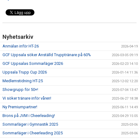
NYHETER
FÖR MEDLEMMAR
PARTNERS
Nyhetsarkiv
TRYGG IDROTT
Anmälan inför HT-26
2026-04-19
GCF Uppsala söker Anställd Trupptränare på 60%
2026-03-05 09:19
FAQ
GCF Uppsalas Sommarläger 2026
2026-02-23 14:10
Uppsala Trupp Cup 2026
2026-01-14 11:36
Medlemstidning HT-25
2025-12-02 12:20
Showgrupp för 50+!
2025-07-04 13:47
Vi söker tränare inför våren!
2025-06-27 18:38
Ny Premiumpartner!
2025-06-11 14:49
Brons på JVM i Cheerleading!
2025-04-29 15:05
Sommarläger i Gymnastik 2025
2025-03-06
Sommarläger i Cheerleading 2025
2025-03-06