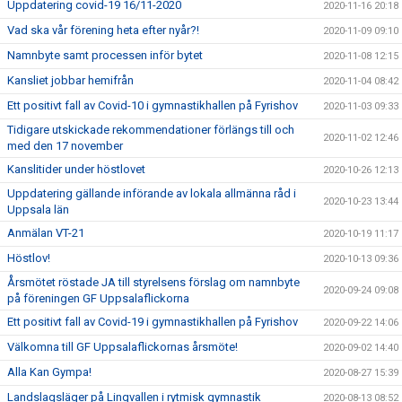
Uppdatering covid-19 16/11-2020
2020-11-16 20:18
Vad ska vår förening heta efter nyår?!
2020-11-09 09:10
Namnbyte samt processen inför bytet
2020-11-08 12:15
Kansliet jobbar hemifrån
2020-11-04 08:42
Ett positivt fall av Covid-10 i gymnastikhallen på Fyrishov
2020-11-03 09:33
Tidigare utskickade rekommendationer förlängs till och
2020-11-02 12:46
med den 17 november
Kanslitider under höstlovet
2020-10-26 12:13
Uppdatering gällande införande av lokala allmänna råd i
2020-10-23 13:44
Uppsala län
Anmälan VT-21
2020-10-19 11:17
Höstlov!
2020-10-13 09:36
Årsmötet röstade JA till styrelsens förslag om namnbyte
2020-09-24 09:08
på föreningen GF Uppsalaflickorna
Ett positivt fall av Covid-19 i gymnastikhallen på Fyrishov
2020-09-22 14:06
Välkomna till GF Uppsalaflickornas årsmöte!
2020-09-02 14:40
Alla Kan Gympa!
2020-08-27 15:39
Landslagsläger på Lingvallen i rytmisk gymnastik
2020-08-13 08:52