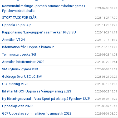
Kommunfullmäktige uppmärksammar avbokningarna i
2024-02-08 09:29
Fyrishovs idrottshallar
STORT TACK FÖR IGÅR!
2023-11-27 17:00
Uppsala Trupp Cup
2023-11-23 11:21
Rapportering ”Lär-grupper” i samverkan RF/SISU
2023-11-21 11:19
Anmälan VT-24
2023-10-17 14:19
Information från Uppsala kommun
2023-10-10 11:21
Terminsstart vecka 36!
2023-08-28 11:04
Anmälan höstterminen 2023
2023-06-20 13:44
SM i rytmisk gymnastik!
2023-06-08 18:59
Guldregn över USC på SM!
2023-05-24 09:29
GCF-tidning VT23
2023-05-16 11:33
Biljetter till GCF Uppsalas Våruppvisning 2023
2023-03-22 15:09
Ny föreningsoverall - Vera Sport på plats på Fyrishov 12/3!
2023-03-07 15:29
Uppsalajakten 2023!
2023-03-07 15:19
GCF Uppsalas sommarläger i gymnastik 2023
2023-03-01 08:00