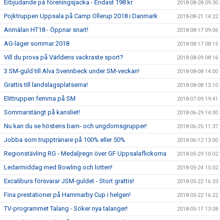
Erbjudande på föreningsjacka - Endast 198 kr
2018-08-28 09:30
Pojktruppen Uppsala på Camp Ollerup 2018 i Danmark
2018-08-21 14:22
Anmälan HT18 - Öppnar snart!
2018-08-17 09:06
AG-läger sommar 2018
2018-08-17 08:15
Vill du prova på Världens vackraste sport?
2018-08-09 08:16
3 SM-guld till Alva Svennbeck under SM-veckan!
2018-08-08 14:00
Grattis till landslagsplatserna!
2018-08-08 13:10
Elittruppen femma på SM
2018-07-09 19:41
Sommarstängt på kansliet!
2018-06-29 14:00
Nu kan du se höstens barn- och ungdomsgrupper!
2018-06-25 11:37
Jobba som trupptränare på 100% eller 50%
2018-06-12 13:00
Regionstävling RG - Medaljregn över GF Uppsalaflickorna
2018-05-29 10:02
Ledarmiddag med Bowling och lotteri!
2018-05-24 15:02
Excaliburs försvarar JSM-guldet - Stort grattis!
2018-05-22 16:33
Fina prestationer på Hammarby Cup i helgen!
2018-05-22 16:22
TV-programmet Talang - Söker nya talanger!
2018-05-17 13:08