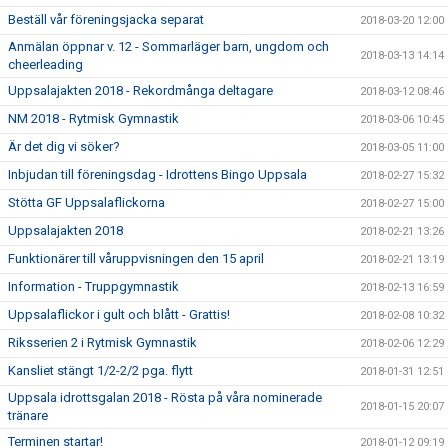
Beställ vår föreningsjacka separat
2018-03-20 12:00
Anmälan öppnar v. 12 - Sommarläger barn, ungdom och
2018-03-13 14:14
cheerleading
Uppsalajakten 2018 - Rekordmånga deltagare
2018-03-12 08:46
NM 2018 - Rytmisk Gymnastik
2018-03-06 10:45
Är det dig vi söker?
2018-03-05 11:00
Inbjudan till föreningsdag - Idrottens Bingo Uppsala
2018-02-27 15:32
Stötta GF Uppsalaflickorna
2018-02-27 15:00
Uppsalajakten 2018
2018-02-21 13:26
Funktionärer till våruppvisningen den 15 april
2018-02-21 13:19
Information - Truppgymnastik
2018-02-13 16:59
Uppsalaflickor i gult och blått - Grattis!
2018-02-08 10:32
Riksserien 2 i Rytmisk Gymnastik
2018-02-06 12:29
Kansliet stängt 1/2-2/2 pga. flytt
2018-01-31 12:51
Uppsala idrottsgalan 2018 - Rösta på våra nominerade
2018-01-15 20:07
tränare
Terminen startar!
2018-01-12 09:19