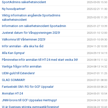
SportAdmins säkerhetsincident
2025-03-05 15:50
Ny huvudpartner!
2025-02-21 11:30
Viktig information angående Sportadmins
2025-02-05 11:20
säkerhetsincident
Information om säkerhetsincident Sportadmin
2025-01-27 13:39
Justerat datum för Våruppvisningen 2025!
2025-01-10 12:00
Välkomna till Vårterminen 2025!
2025-01-10 09:30
Inför anmälan - alla ska ha råd
2024-11-20 10:00
Alla Kan Gympa!
2024-09-19 14:19
Påminnelse inför anmälan till HT-24 med start vecka 36!
2024-08-15 11:52
Vanliga frågor inför anmälan
2024-08-13 14:32
UEM-guld till Extenders!
2024-07-01 11:25
GLAD SOMMAR!
2024-07-01 08:00
Fantastiskt SM i RG för GCF Uppsala!
2024-05-03 08:22
Anmälan HT-24
2024-05-01 10:54
JNM-brons till GCF Uppsalas Herrtrupp!
2024-04-24 10:53
Vi är Sveriges största gymnastikförening!
2024-04-22 10:43