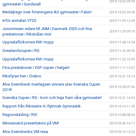
2019-12-02 09:33
gymnaster i Sundsvall
Medaljregn över föreningens AG gymnaster i Falun!
2019-12-02 09:20
Inför anmälan VT20
2019-11-29 12:49
Juniormixen vidare till JNM i Danmark 2020 och fina
2019-11-29 09:19
prestationer i Rikstvåan mix!
Uppsalaflickornas KM i trupp
2019-11-28 14:34
Svealandscupen i RG
2019-11-25 09:35
Uppsalaflickornas KM i trupp
2019-11-22 10:09
Fina prestationer i VGF-cupen i helgen!
2019-11-11 13:07
Riksfyran herr i Örebro
2019-10-31 16:13
Alva Svennbeck överlägsen vinnare utav Svenska Cupen
2019-10-28 07:56
2019!
Svenska Cupen i RG - kom och heja fram våra gymnaster!
2019-10-21 14:55
Rapport från Riksserie 4 i Rytmisk Gymnastik
2019-10-14 11:35
Regionstävling i RG!
2019-10-08 08:54
Minnesvärd presentation på VM!
2019-09-30 14:17
Alva Svennbecks VM-resa
2019-09-16 13:22