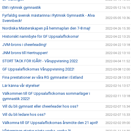
EM i rytmisk gymnastik
2022-05-12 16:15
Fyrfaldig svensk mästarinna i Rytmisk Gymnastik - Alva
2022-05-05 10:36
Svennbeck!
Nordiska Mästerskapen på hemmaplan den 7-8 maj!
2022-04-26 15:30
Historiskt namnbyte för GF Uppsalaflickorna!
2022-04-22 13:25
JVM-brons i cheerleading!
2022-04-22 13:18
JNM brons till Herrtruppen!
2022-04-22 13:10
STORT TACK FÖR IGÅR! - Våruppvisning 2022
2022-04-04 11:52
GF Uppsalaflickornas Våruppvisning 2022!
2022-03-08 12:00
Fina prestationer av våra RG gymnaster i Estland
2022-02-28 13:53
Lär känna vår styrelse!
2022-02-16 13:57
Välkommen till GF Uppsalaflickornas sommarläger i
2022-02-11 13:18
gymnastik 2022!
Vill du bli gymnast eller cheerleader hos oss?
2022-02-07 15:34
Vill du bli ledare hos oss?
2022-02-07 15:33
Välkomna till GF Uppsalaflickornas årsmöte den 21 april!
2022-02-02 09:00
Vårterminen startar nästa vecka, vecka 3!