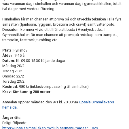
vara varannan dag i simhallen och varannan dag i gymnastikhallen, totalt
NYHETER
två dagar med vardera förening.
FÖR MEDLEMMAR
I simhallen får man chansen att prova på och utveckla tekniken i alla fyra
simsätten (fjärilssim, ryggsim, bröstsim och crawl) samt vattenpolo.
Dessutom kommer vi vid ett tillfälle att bada i Äventyrsbadet. I
PARTNERS
Gymnastikhallen får man chansen att prova på redskap som trampett,
trampolin, fasttrack, tumbling etc.
TRYGG IDROTT
Plats:
Fyrishov
FAQ
Ålder:
7-15 år
Datum:
Kl. 09.00-15.30 följande dagar:
Måndag 20/2
Tisdag 21/2
Onsdag 22/2
Torsdag 23/2
Kostnad:
980 kr (inklusive inpassering till simhallen)
Krav: Simkunnig 200 meter
Anmälan öppnar måndag den 9/1 kl. 20.00 via
Upsala Simsällskaps
hemsida
.
Ångerrätt:
Enligt följande:
https://upsalasimsallskap.myclub.se/menu/pages/11829