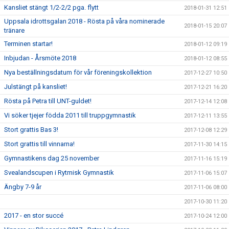
Kansliet stängt 1/2-2/2 pga. flytt
2018-01-31 12:51
Uppsala idrottsgalan 2018 - Rösta på våra nominerade
2018-01-15 20:07
tränare
Terminen startar!
2018-01-12 09:19
Inbjudan - Årsmöte 2018
2018-01-12 08:55
Nya beställningsdatum för vår föreningskollektion
2017-12-27 10:50
Julstängt på kansliet!
2017-12-21 16:20
Rösta på Petra till UNT-guldet!
2017-12-14 12:08
Vi söker tjejer födda 2011 till truppgymnastik
2017-12-11 13:55
Stort grattis Bas 3!
2017-12-08 12:29
Stort grattis till vinnarna!
2017-11-30 14:15
Gymnastikens dag 25 november
2017-11-16 15:19
Svealandscupen i Rytmisk Gymnastik
2017-11-06 15:07
Ängby 7-9 år
2017-11-06 08:00
2017-10-30 11:20
2017 - en stor succé
2017-10-24 12:00