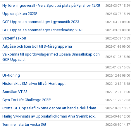
Ny föreningsoverall - Vera Sport på plats på Fyrishov 12/3!
2023-03-07 15:29
Uppsalajakten 2023!
2023-03-07 15:19
GCF Uppsalas sommarläger i gymnastik 2023
2023-03-01 08:00
GCF Uppsalas sommarläger i cheerleading 2023
2023-03-01 08:00
Vattenflaskor!
2023-02-09 10:53
Ärtpåse och liten boll till 3-4årsgrupperna
2023-01-16 09:00
Välkomna till sportlovsläger med Upsala Simsällskap och
2023-01-03 15:50
GCF Uppsala!
2023-01-02 15:05
UF-tidning
2022-12-16 08:00
Historiskt JSM-silver till vår Herrtrupp!
2022-12-12 13:48
Anmälan VT-23
2022-12-01 11:00
Gym For Life Challenge 2022!
2022-11-22 17:03
Stötta GF Uppsalaflickorna genom att handla delilådan!
2022-10-03 13:57
Härlig VM-insats av Uppsalaflickornas Alva Svennbeck!
2022-09-16 12:00
Terminen startar vecka 36!
2022-08-30 14:37