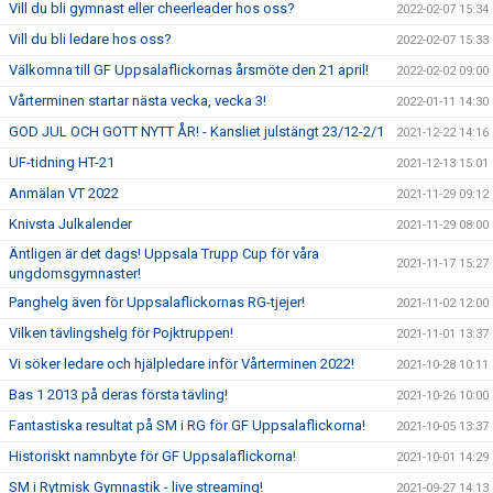
Vill du bli gymnast eller cheerleader hos oss?
2022-02-07 15:34
Vill du bli ledare hos oss?
2022-02-07 15:33
Välkomna till GF Uppsalaflickornas årsmöte den 21 april!
2022-02-02 09:00
Vårterminen startar nästa vecka, vecka 3!
2022-01-11 14:30
GOD JUL OCH GOTT NYTT ÅR! - Kansliet julstängt 23/12-2/1
2021-12-22 14:16
UF-tidning HT-21
2021-12-13 15:01
Anmälan VT 2022
2021-11-29 09:12
Knivsta Julkalender
2021-11-29 08:00
Äntligen är det dags! Uppsala Trupp Cup för våra
2021-11-17 15:27
ungdomsgymnaster!
Panghelg även för Uppsalaflickornas RG-tjejer!
2021-11-02 12:00
Vilken tävlingshelg för Pojktruppen!
2021-11-01 13:37
Vi söker ledare och hjälpledare inför Vårterminen 2022!
2021-10-28 10:11
Bas 1 2013 på deras första tävling!
2021-10-26 10:00
Fantastiska resultat på SM i RG för GF Uppsalaflickorna!
2021-10-05 13:37
Historiskt namnbyte för GF Uppsalaflickorna!
2021-10-01 14:29
SM i Rytmisk Gymnastik - live streaming!
2021-09-27 14:13