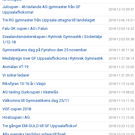
Julcupen - 46 tävlande AG gymnaster från GF
2018-12-10 09:37
Uppsalaflickorna!
Tre RG gymnaster från Uppsala uttagna till landslaget
2018-12-06 14:51
Falu GK cupen i AG i Falun
2018-12-03 14:32
Svealandsmästerskapen i Rytmisk Gymnastik i Södertälje
2018-12-03 09:38
1/12-18
Gymnastikens dag på Fyrishov den 25 november
2018-11-30 11:06
Medaljregn över GF Uppsalaflickorna i Rytmisk Gymnastik
2018-11-27 08:14
Anmälan VT-19
2018-11-21 10:00
Vi söker ledare!
2018-11-21 09:31
Riksfyran 13-16 år i Växjö
2018-11-19 16:00
AG tävling Gurkcupen i Västerås
2018-11-19 08:02
Välkomna till Gymnastikens dag 25/11
2018-11-14 11:35
VGF-cupen 2018
2018-11-12 15:12
Höstcupen i AG
2018-11-12 15:00
Tre gånger EM-GULD till GF Uppsalaflickor!
2018-10-23 15:22
Alla svenska landslag vidare till final!
2018-10-19 10:29