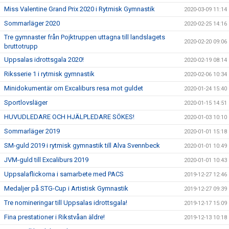
Miss Valentine Grand Prix 2020 i Rytmisk Gymnastik
2020-03-09 11:14
Sommarläger 2020
2020-02-25 14:16
Tre gymnaster från Pojktruppen uttagna till landslagets
2020-02-20 09:06
bruttotrupp
Uppsalas idrottsgala 2020!
2020-02-19 08:14
Riksserie 1 i rytmisk gymnastik
2020-02-06 10:34
Minidokumentär om Excaliburs resa mot guldet
2020-01-24 15:40
Sportlovsläger
2020-01-15 14:51
HUVUDLEDARE OCH HJÄLPLEDARE SÖKES!
2020-01-03 10:10
Sommarläger 2019
2020-01-01 15:18
SM-guld 2019 i rytmisk gymnastik till Alva Svennbeck
2020-01-01 10:49
JVM-guld till Excaliburs 2019
2020-01-01 10:43
Uppsalaflickorna i samarbete med PACS
2019-12-27 12:46
Medaljer på STG-Cup i Artistisk Gymnastik
2019-12-27 09:39
Tre nomineringar till Uppsalas idrottsgala!
2019-12-17 15:09
Fina prestationer i Rikstvåan äldre!
2019-12-13 10:18