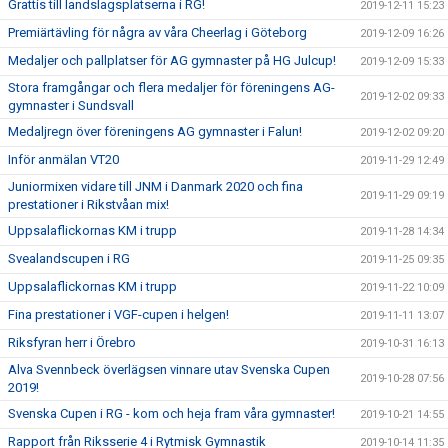
Grattis till landslagsplatserna i RG!
2019-12-11 15:23
Premiärtävling för några av våra Cheerlag i Göteborg
2019-12-09 16:26
Medaljer och pallplatser för AG gymnaster på HG Julcup!
2019-12-09 15:33
Stora framgångar och flera medaljer för föreningens AG-
2019-12-02 09:33
gymnaster i Sundsvall
Medaljregn över föreningens AG gymnaster i Falun!
2019-12-02 09:20
Inför anmälan VT20
2019-11-29 12:49
Juniormixen vidare till JNM i Danmark 2020 och fina
2019-11-29 09:19
prestationer i Rikstvåan mix!
Uppsalaflickornas KM i trupp
2019-11-28 14:34
Svealandscupen i RG
2019-11-25 09:35
Uppsalaflickornas KM i trupp
2019-11-22 10:09
Fina prestationer i VGF-cupen i helgen!
2019-11-11 13:07
Riksfyran herr i Örebro
2019-10-31 16:13
Alva Svennbeck överlägsen vinnare utav Svenska Cupen
2019-10-28 07:56
2019!
Svenska Cupen i RG - kom och heja fram våra gymnaster!
2019-10-21 14:55
Rapport från Riksserie 4 i Rytmisk Gymnastik
2019-10-14 11:35