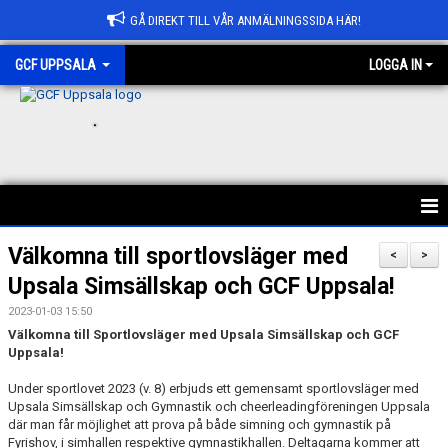
GÅ DIREKT TILL VÅR ANMÄLNINGSSIDA HÄR!
GCF UPPSALA
LOGGA IN
.
HEM
Välkomna till sportlovsläger med
<
>
Upsala Simsällskap och GCF Uppsala!
ANMÄLAN
2023-01-03 15:50
OM GCF UPPSALA
Välkomna till Sportlovsläger med Upsala Simsällskap och GCF
Uppsala!
FÖRENINGSKOLLEKTION
Under sportlovet 2023 (v. 8) erbjuds ett gemensamt sportlovsläger med
Upsala Simsällskap och Gymnastik och cheerleadingföreningen Uppsala
BÖRJA HOS OSS
där man får möjlighet att prova på både simning och gymnastik på
Fyrishov, i simhallen respektive gymnastikhallen. Deltagarna kommer att