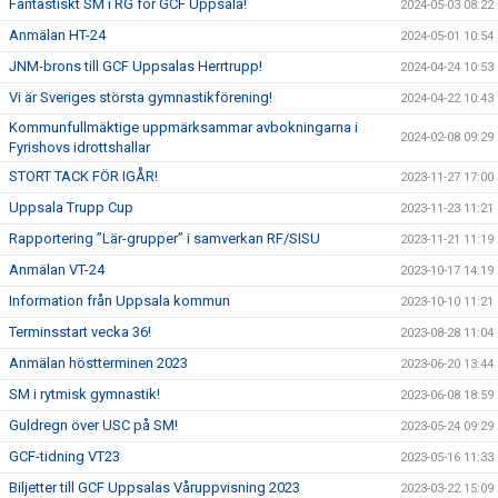
Fantastiskt SM i RG för GCF Uppsala!
2024-05-03 08:22
Anmälan HT-24
2024-05-01 10:54
JNM-brons till GCF Uppsalas Herrtrupp!
2024-04-24 10:53
Vi är Sveriges största gymnastikförening!
2024-04-22 10:43
Kommunfullmäktige uppmärksammar avbokningarna i
2024-02-08 09:29
Fyrishovs idrottshallar
STORT TACK FÖR IGÅR!
2023-11-27 17:00
Uppsala Trupp Cup
2023-11-23 11:21
Rapportering ”Lär-grupper” i samverkan RF/SISU
2023-11-21 11:19
Anmälan VT-24
2023-10-17 14:19
Information från Uppsala kommun
2023-10-10 11:21
Terminsstart vecka 36!
2023-08-28 11:04
Anmälan höstterminen 2023
2023-06-20 13:44
SM i rytmisk gymnastik!
2023-06-08 18:59
Guldregn över USC på SM!
2023-05-24 09:29
GCF-tidning VT23
2023-05-16 11:33
Biljetter till GCF Uppsalas Våruppvisning 2023
2023-03-22 15:09