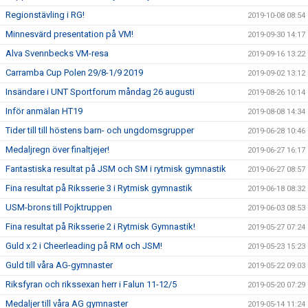
Regionstävling i RG!
2019-10-08 08:54
Minnesvärd presentation på VM!
2019-09-30 14:17
Alva Svennbecks VM-resa
2019-09-16 13:22
Carramba Cup Polen 29/8-1/9 2019
2019-09-02 13:12
Insändare i UNT Sportforum måndag 26 augusti
2019-08-26 10:14
Inför anmälan HT19
2019-08-08 14:34
Tider till till höstens barn- och ungdomsgrupper
2019-06-28 10:46
Medaljregn över finaltjejer!
2019-06-27 16:17
Fantastiska resultat på JSM och SM i rytmisk gymnastik
2019-06-27 08:57
Fina resultat på Riksserie 3 i Rytmisk gymnastik
2019-06-18 08:32
USM-brons till Pojktruppen
2019-06-03 08:53
Fina resultat på Riksserie 2 i Rytmisk Gymnastik!
2019-05-27 07:24
Guld x 2 i Cheerleading på RM och JSM!
2019-05-23 15:23
Guld till våra AG-gymnaster
2019-05-22 09:03
Riksfyran och rikssexan herr i Falun 11-12/5
2019-05-20 07:29
Medaljer till våra AG gymnaster
2019-05-14 11:24