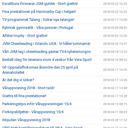
Excaliburs försvarar JSM-guldet - Stort grattis!
2018-05-22 16:33
Fina prestationer på Hammarby Cup i helgen!
2018-05-22 16:22
TV-programmet Talang - Söker nya talanger!
2018-05-17 13:08
Rytmisk gymnastik - Våra juniorer i Portugal
2018-05-09 08:45
Allstar trophy - Stort grattis!
2018-05-02 12:00
JVM Cheerleading i Orlando USA - Vi håller tummarna!
2018-04-25 10:47
Vårt JVM-lag i cheerleading gästar TV4 nyhetsmorgon
2018-04-18 13:32
Beställ idag för leverans inom 4 veckor från Vera Sport
2018-04-18 08:52
GF Uppsalaflickornas årsmöte den 25 april på
2018-04-17 14:30
Arenahotellet
Är det dig vi söker?
2018-04-17 14:00
Våruppvisning 2018 - Stort tack!
2018-04-17 13:48
Grattis till fina prestationer!
2018-04-17 13:28
Parkeringstips inför Våruppvisningen 15/4
2018-04-13 08:19
Förköpsbiljetter - Våruppvisning 15/4
2018-04-11 08:49
Inbjudan Våruppvisning 2018
2018-03-28 11:52
OBS! Nytt beställningsdatum till 18/4 - Vera Sport