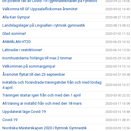
Ett positivt fall av Covid-19 i gymnastikhallen på Fyrishov
2020-09-22 14:06
Välkomna till GF Uppsalaflickornas årsmöte!
2020-09-02 14:40
Alla Kan Gympa!
2020-08-27 15:39
Landslagsläger på Lingvallen i rytmisk gymnastik
2020-08-13 08:52
Glad sommar!
2020-07-02 11:52
ANMÄLAN HT20
2020-06-29 10:52
Lättnader i restriktioner!
2020-06-10 13:50
Inomhustiderna förlängs till max 2 timmar
2020-05-29 10:28
Välkommen på sommargympa!
2020-05-19 15:16
Årsmötet flyttat till den 23 september
2020-04-27 09:38
Inställda och förändrade träningstider från och med lördag
2020-04-03 16:57
4 april
Träningen startar igen från och med den 1 april
2020-03-30 22:02
All träning är inställd från och med den 18 mars
2020-03-17 16:08
Uppdaterat läge Covid-19
2020-03-16 14:48
Covid-19
2020-03-11 08:31
Nordiska Mästerskapen 2020 i Rytmisk Gymnastik
2020-03-09 13:56