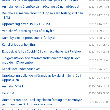
Anmälan extra årsmöte samt röstning på namnförslag!
2020-11-20 11:38
De lokala allmänna råden för Uppsala län förlängs till den
2020-11-17 16:17
13/12
Uppdatering covid-19 16/11-2020
2020-11-16 20:18
Vad ska vår förening heta efter nyår?!
2020-11-09 09:10
Namnbyte samt processen inför bytet
2020-11-08 12:15
Kansliet jobbar hemifrån
2020-11-04 08:42
Ett positivt fall av Covid-10 i gymnastikhallen på Fyrishov
2020-11-03 09:33
Tidigare utskickade rekommendationer förlängs till och
2020-11-02 12:46
med den 17 november
Kanslitider under höstlovet
2020-10-26 12:13
Uppdatering gällande införande av lokala allmänna råd i
2020-10-23 13:44
Uppsala län
Anmälan VT-21
2020-10-19 11:17
Höstlov!
2020-10-13 09:36
Årsmötet röstade JA till styrelsens förslag om namnbyte
2020-09-24 09:08
på föreningen GF Uppsalaflickorna