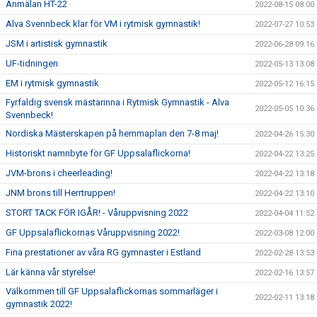
Anmälan HT-22
2022-08-15 08:00
Alva Svennbeck klar för VM i rytmisk gymnastik!
2022-07-27 10:53
JSM i artistisk gymnastik
2022-06-28 09:16
UF-tidningen
2022-05-13 13:08
EM i rytmisk gymnastik
2022-05-12 16:15
Fyrfaldig svensk mästarinna i Rytmisk Gymnastik - Alva
2022-05-05 10:36
Svennbeck!
Nordiska Mästerskapen på hemmaplan den 7-8 maj!
2022-04-26 15:30
Historiskt namnbyte för GF Uppsalaflickorna!
2022-04-22 13:25
JVM-brons i cheerleading!
2022-04-22 13:18
JNM brons till Herrtruppen!
2022-04-22 13:10
STORT TACK FÖR IGÅR! - Våruppvisning 2022
2022-04-04 11:52
GF Uppsalaflickornas Våruppvisning 2022!
2022-03-08 12:00
Fina prestationer av våra RG gymnaster i Estland
2022-02-28 13:53
Lär känna vår styrelse!
2022-02-16 13:57
Välkommen till GF Uppsalaflickornas sommarläger i
2022-02-11 13:18
gymnastik 2022!