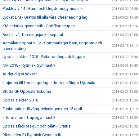
2018-03-27 15:00
Påsklov v. 14 - Barn- och Ungdomsgymnastik
2018-03-27 08:30
Lyckat DM - Grattis till alla våra Cheerleading lag!
2018-03-26 11:58
KM artistisk gymnastik - Snöflingecupen
2018-03-20 13:24
Beställ vår föreningsjacka separat
2018-03-20 12:00
Anmälan öppnar v. 12 - Sommarläger barn, ungdom och
2018-03-13 14:14
cheerleading
Uppsalajakten 2018 - Rekordmånga deltagare
2018-03-12 08:46
NM 2018 - Rytmisk Gymnastik
2018-03-06 10:45
Är det dig vi söker?
2018-03-05 11:00
Inbjudan till föreningsdag - Idrottens Bingo Uppsala
2018-02-27 15:32
Stötta GF Uppsalaflickorna
2018-02-27 15:00
Uppsalajakten 2018
2018-02-21 13:26
Funktionärer till våruppvisningen den 15 april
2018-02-21 13:19
Information - Truppgymnastik
2018-02-13 16:59
Uppsalaflickor i gult och blått - Grattis!
2018-02-08 10:32
Riksserien 2 i Rytmisk Gymnastik
2018-02-06 12:29