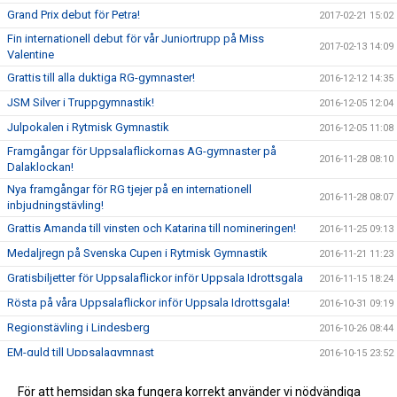
Grand Prix debut för Petra!
2017-02-21 15:02
Fin internationell debut för vår Juniortrupp på Miss
2017-02-13 14:09
Valentine
Grattis till alla duktiga RG-gymnaster!
2016-12-12 14:35
JSM Silver i Truppgymnastik!
2016-12-05 12:04
Julpokalen i Rytmisk Gymnastik
2016-12-05 11:08
Framgångar för Uppsalaflickornas AG-gymnaster på
2016-11-28 08:10
Dalaklockan!
Nya framgångar för RG tjejer på en internationell
2016-11-28 08:07
inbjudningstävling!
Grattis Amanda till vinsten och Katarina till nomineringen!
2016-11-25 09:13
Medaljregn på Svenska Cupen i Rytmisk Gymnastik
2016-11-21 11:23
Gratisbiljetter för Uppsalaflickor inför Uppsala Idrottsgala
2016-11-15 18:24
Rösta på våra Uppsalaflickor inför Uppsala Idrottsgala!
2016-10-31 09:19
Regionstävling i Lindesberg
2016-10-26 08:44
EM-guld till Uppsalagymnast
2016-10-15 23:52
EM i Truppgymnastik!
2016-10-12 11:14
För att hemsidan ska fungera korrekt använder vi nödvändiga