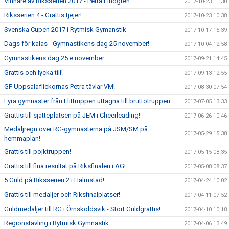
Vinnare av Riksserien 2017 - Petra Lindgren
2017-10-23 11:30
Riksserien 4 - Grattis tjejer!
2017-10-23 10:38
Svenska Cupen 2017 i Rytmisk Gymanstik
2017-10-17 15:39
Dags för kalas - Gymnastikens dag 25 november!
2017-10-04 12:58
Gymnastikens dag 25:e november
2017-09-21 14:45
Grattis och lycka till!
2017-09-13 12:55
GF Uppsalaflickornas Petra tävlar VM!
2017-08-30 07:54
Fyra gymnaster från Elittruppen uttagna till bruttotruppen
2017-07-05 13:33
Grattis till sjätteplatsen på JEM i Cheerleading!
2017-06-26 10:46
Medaljregn över RG-gymnasterna på JSM/SM på
2017-05-29 15:38
hemmaplan!
Grattis till pojktruppen!
2017-05-15 08:35
Grattis till fina resultat på Riksfinalen i AG!
2017-05-08 08:37
5 Guld på Riksserien 2 i Halmstad!
2017-04-24 10:02
Grattis till medaljer och Riksfinalplatser!
2017-04-11 07:52
Guldmedaljer till RG i Örnsköldsvik - Stort Guldgrattis!
2017-04-10 10:18
Regionstävling i Rytmisk Gymnastik
2017-04-06 13:49