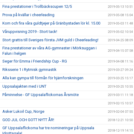
Fina prestationer i Trollbäckscupen 12/5
2019-05-13 10:51
Prova på kvällar i cheerleading
2019-05-08 15:04
Kom och fira våra guldtjejer på Gränbystaden lör kl. 15.00
2019-05-03 11:48
Våruppvisning 2019 - Stort tack!
2019-05-02 10:54
Stort grattis till Sveriges första JVM guld i Cheerleading!
2019-04-25 08:09
Fina prestationer av våra AG-gymnaster i Mörksuggan i
2019-04-15 07:58
Falun i helgen
Seger för Emma i Friendship Cup - RG
2019-04-08 11:16
Riksserie 1 i Rytmisk gymnastik
2019-03-27 09:24
Alla kan gympa till förmån för hjärnforskningen
2019-03-25 15:17
Uppsalajakten med i UNT
2019-03-25 10:55
Påminnelse - GF Uppsalaflickornas Årsmöte
2019-03-11 11:18
2019-02-15 10:57
Asker Lukoil Cup, Norge
2019-02-04 07:55
GOD JUL OCH GOTT NYTT ÅR!
2018-12-21 10:50
GF Uppsalaflickorna har tre nomineringar på Uppsala
2018-12-19 14:15
Idrottsgala!