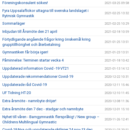
Föreningskonsulent sökes!
2021-03-25 09:58
Fyra Uppsalaflickor uttagna till svenska landslaget i
2021-02-25 13:32
Rytmisk Gymnastik
Sommarläger
2021-02-25 10:29
Inbjudan till Årsmöte den 21 april
2021-02-18 10:59
Förtydligande angående frågor kring önskemål kring
2021-01-25 13:51
grupptillhörighet och återbetalning
Gymnastiken får börja igen!
2021-01-23 13:51
Påminnelse: Terminen startar vecka 4
2021-01-18 10:42
Uppdaterad information Covid -19 VT21
2021-01-13 14:12
Uppdaterade rekommendationer Covid-19
2020-12-22 10:31
Uppdaterade råd Covid-19
2020-12-11 15:46
UF Tidning HT-20
2020-12-10 11:45
Extra årsmöte - namnbyte dröjer!
2020-12-08 11:36
Extra årsmöte den 7 dec - stadgar och namnbyte
2020-12-01 15:10
Nyhet till våren - Barngymnastik flerspråkig! / New group –
2020-11-26 12:41
Childrens Multilingual Gymnastic
Covid-19 Nya och uppdaterade riktlinjer 24 nov-13 dec
2020-11-23 20:51