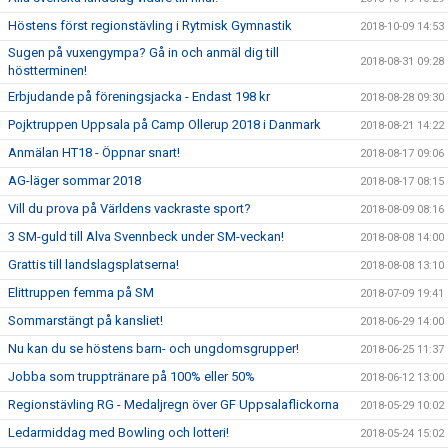
Höstens först regionstävling i Rytmisk Gymnastik
2018-10-09 14:53
Sugen på vuxengympa? Gå in och anmäl dig till
2018-08-31 09:28
höstterminen!
Erbjudande på föreningsjacka - Endast 198 kr
2018-08-28 09:30
Pojktruppen Uppsala på Camp Ollerup 2018 i Danmark
2018-08-21 14:22
Anmälan HT18 - Öppnar snart!
2018-08-17 09:06
AG-läger sommar 2018
2018-08-17 08:15
Vill du prova på Världens vackraste sport?
2018-08-09 08:16
3 SM-guld till Alva Svennbeck under SM-veckan!
2018-08-08 14:00
Grattis till landslagsplatserna!
2018-08-08 13:10
Elittruppen femma på SM
2018-07-09 19:41
Sommarstängt på kansliet!
2018-06-29 14:00
Nu kan du se höstens barn- och ungdomsgrupper!
2018-06-25 11:37
Jobba som trupptränare på 100% eller 50%
2018-06-12 13:00
Regionstävling RG - Medaljregn över GF Uppsalaflickorna
2018-05-29 10:02
Ledarmiddag med Bowling och lotteri!
2018-05-24 15:02