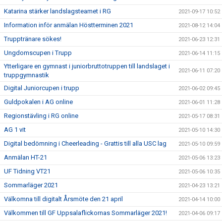
Katarina stärker landslagsteamet i RG
2021-09-17 10:52
Information inför anmälan Höstterminen 2021
2021-08-12 14:04
Trupptränare sökes!
2021-06-23 12:31
Ungdomscupen i Trupp
2021-06-14 11:15
Ytterligare en gymnast i juniorbruttotruppen till landslaget i
2021-06-11 07:20
truppgymnastik
Digital Juniorcupen i trupp
2021-06-02 09:45
Guldpokalen i AG online
2021-06-01 11:28
Regionstävling i RG online
2021-05-17 08:31
AG 1 vit
2021-05-10 14:30
Digital bedömning i Cheerleading - Grattis till alla USC lag
2021-05-10 09:59
Anmälan HT-21
2021-05-06 13:23
UF Tidning VT21
2021-05-06 10:35
Sommarläger 2021
2021-04-23 13:21
Välkomna till digitalt Årsmöte den 21 april
2021-04-14 10:00
Välkommen till GF Uppsalaflickornas Sommarläger 2021!
2021-04-06 09:17